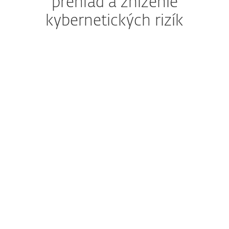
prehľad a zníženie
kybernetických rizík
Rozšírená detekcia a reakcia
Kompletné riešenie
na prevenciu, detekciu
a nápravu bezpečnostných
problémov
Pokročilá ochrana pred hrozbami
Prevencia pred zero‑day
hrozbami
Účinné šifrovanie a overovanie
Ochrana firemných dát