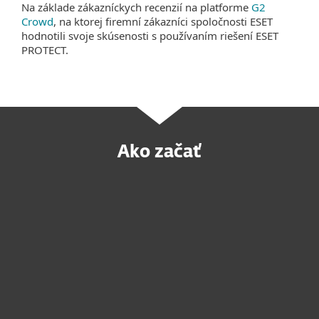
Na základe zákazníckych recenzií na platforme
G2
Crowd
, na ktorej firemní zákazníci spoločnosti ESET
hodnotili svoje skúsenosti s používaním riešení ESET
PROTECT.
Ako začať
Požiadajte o ponuku šitú na mieru
Vyskúšajte si produkt pred
zakúpením
Vyžiadajte si službu MDR