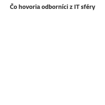
Čo hovoria odborníci z IT sféry
Dôveryhodné
RG
zabezpečenie koncových
zariadení, ktoré
jednoducho funguje
Raja G., Senior Project
Manager
"Páči sa mi najmä ľahké
nasadenie na Windows, Mac
a servery cez ESET PROTECT. Je to
prehľadná konzola, v ktorej si
môžete jednoducho zobraziť
svoje prostredie. Oceňujem