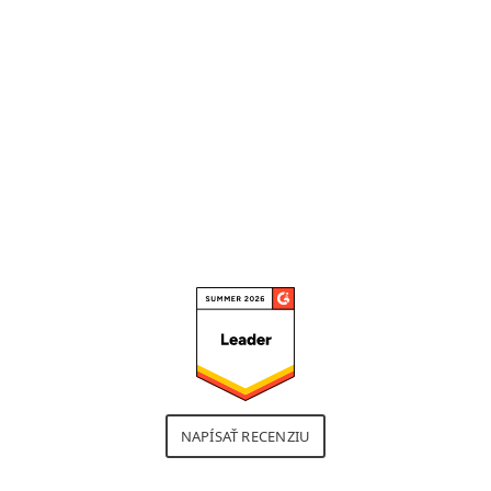
možnosť správy záplat, správy
zariadení a analýzy v sandboxe,
ktoré mi pomáhajú efektívne
vyladiť bezpečnostné politiky. "
Prečítať celú recenziu
NAPÍSAŤ RECENZIU