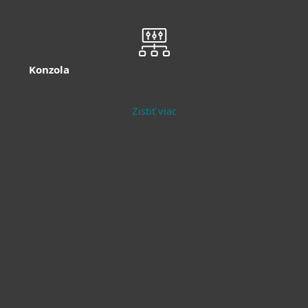
Konzola
Zistiť viac
Moderná ochrana
Ochrana
koncových
serverov
zariadení