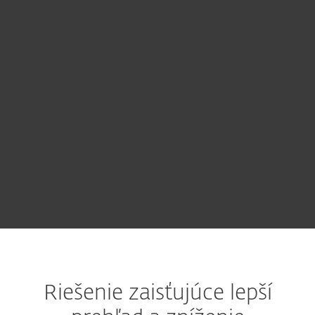
Nechajte nám svoje kontaktné údaje
a my pre vás pripravíme nezáväznú
ponuku prispôsobenú potrebám
vašej spoločnosti.
VYŽIADAŤ PONUKU
Riešenie zaisťujúce lepší