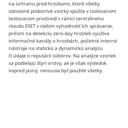
na ochranu pred hrozbami, ktoré všetky
odoslané podozrivé vzorky spúšťa v izolovanom
testovacom prostredí v rámci centrálneho
cloudu ESET s cieľom vyhodnotiť ich správanie,
pričom na detekciu zero‑day hrozieb využíva
informačné kanály o hrozbách, početné interné
nástroje na statickú a dynamickú analýzu
či údaje o reputácii súborov. Na analýze vzoriek
sa podieľajú štyri vrstvy, ak je však výsledok
vopred jasný, nemusia byť použité všetky.
Systémové požiadavky
Predpoklady pre správne
fungovanie: