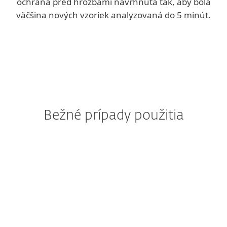
ochrana pred hrozbami navrhnutá tak, aby bola
väčšina nových vzoriek analyzovaná do 5 minút.
Bežné prípady použitia
Robí vám starosti
ransomvér?
Ransomvér zvyčajne prenikne
k ničnetušiacim používateľom