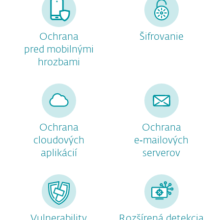
Ochrana
Šifrovanie
pred mobilnými
hrozbami
Ochrana
Ochrana
cloudových
e‑mailových
aplikácií
serverov
Vulnerability
Rozšírená detekcia