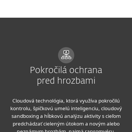
MENU
Pokročilá ochrana
pred hrozbami
Cloudová technológia, ktorá využíva pokročilú
kontrolu, špičkovú umelú inteligenciu, cloudový
sandboxing a hĺbkovú analýzu aktivity s cieľom
predchádzať cieleným útokom a novým alebo
neznámym hrozbám, najmä ransomvéru.