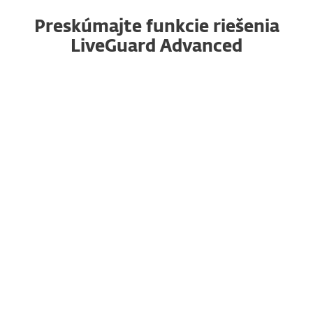
Preskúmajte funkcie riešenia
LiveGuard Advanced
Detekcia zero-day hrozieb
a
ransomvéru
Zachytáva nové, doposiaľ neznáme druhy
hrozieb. ESET využíva po odoslaní súboru
niekoľko rôznych modelov umelej inteligencie.
Podrobné reporty