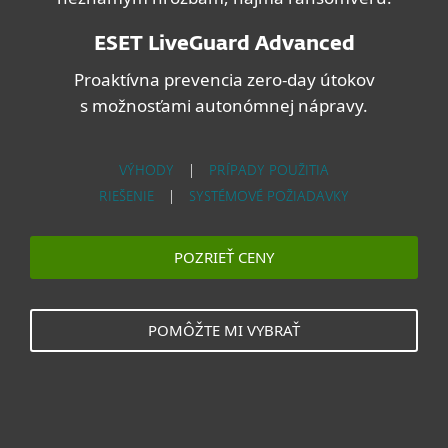
ESET LiveGuard Advanced
Proaktívna prevencia zero‑day útokov
s možnosťami autonómnej nápravy.
VÝHODY
|
PRÍPADY POUŽITIA
RIEŠENIE
|
SYSTÉMOVÉ POŽIADAVKY
POZRIEŤ CENY
POMÔŽTE MI VYBRAŤ