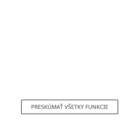
Proaktívna ochrana
Ak je vzorka vyhodnotená ako podozrivá,
nebude sa môcť spustiť, kým ju ESET LiveGuard
Advanced neanalyzuje. V prípade detekcie
hrozby sú všetky koncové zariadenia v sieti
chránené v priebehu niekoľkých minút.
PRESKÚMAŤ VŠETKY FUNKCIE