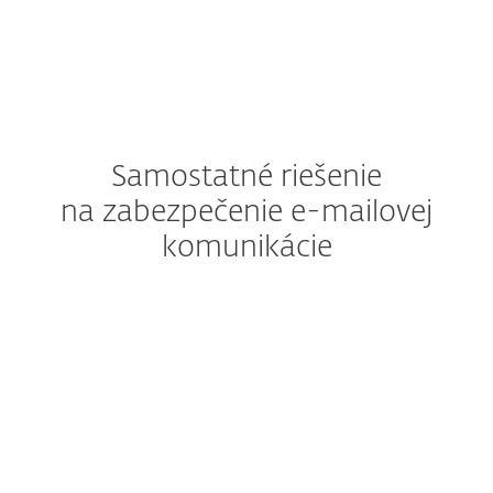
Samostatné riešenie
na zabezpečenie e-mailovej
komunikácie
Pokročilá ochrana pre servery MS Exchange
a IBM.