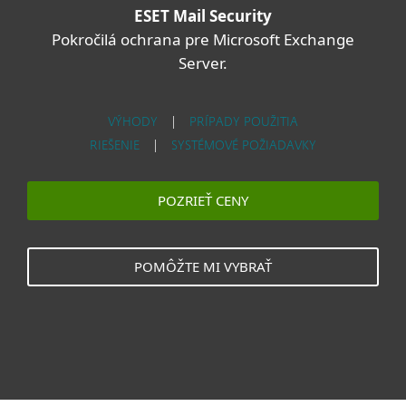
ESET Mail Security
Pokročilá ochrana pre Microsoft Exchange
Server.
VÝHODY
|
PRÍPADY POUŽITIA
RIEŠENIE
|
SYSTÉMOVÉ POŽIADAVKY
POZRIEŤ CENY
POMÔŽTE MI VYBRAŤ