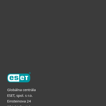
Pre domácnosti
Pre firmy
Užitočné informácie
Partnerstvo
O ESET
Globálna centrála
ESET, spol. s r.o.
Einsteinova 24