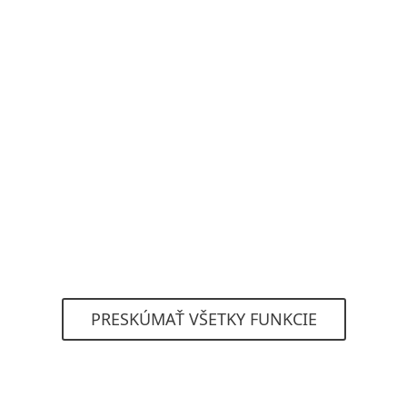
schránok aj mimo hybridného nasadenia, a to
bez potreby pripojenia k lokálnej službe Active
Directory.
Webová karanténa
Používatelia automaticky dostávajú e-maily
o spame umiestnenom do karantény.
PRESKÚMAŤ VŠETKY FUNKCIE
Systémové požiadavky