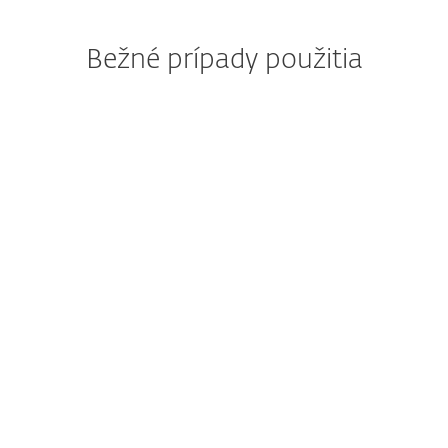
Bežné prípady použitia
Robia vám starosti
nové formy ransomvéru?
Firma potrebuje dodatočné nástroje
na proaktívne odhaľovanie ransomvéru,
nielen okamžité upozornenia na zistenie
správania v sieti, ktoré pripomína
ransomvér.
Pozrite si riešenie ESET