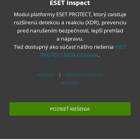
ESET Inspect
Modul platformy ESET PROTECT, ktorý zaisťuje
rozšírenú detekciu a reakciu (XDR), prevenciu
pred narušením bezpečnosti, lepší prehľad
a nápravu.
Tiež dostupný ako súčasť nášho riešenia
ESET
PROTECT MDR Ultimate
.
VÝHODY
|
PRÍPADY POUŽITIA
RIEŠENIE
POZRIEŤ RIEŠENIA