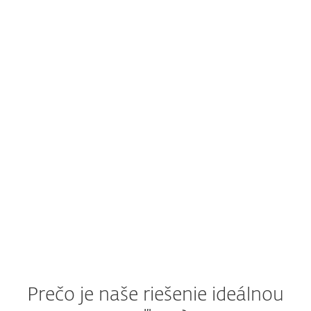
Robí vám starosti
vyhľadávanie a blokovanie
hrozieb?
Systém včasného varovania alebo
bezpečnostné centrum vás upozornia
na novú hrozbu. Čo spravíte?
Pozrite si riešenie ESET
Prečo je naše riešenie ideálnou