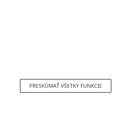
Vizualizácia automatizovaných
incidentov
Získajte dokonalý prehľad o automaticky
vytváraných a jasne vizualizovaných incidentoch.
ESET Inspect dáva do súvislosti obrovské
množstvo dát s cieľom nájsť hlavné príčiny
udalostí a skompilovať ich do komplexných
incidentov, aby ste ich mohli okamžite vyriešiť.
PRESKÚMAŤ VŠETKY FUNKCIE