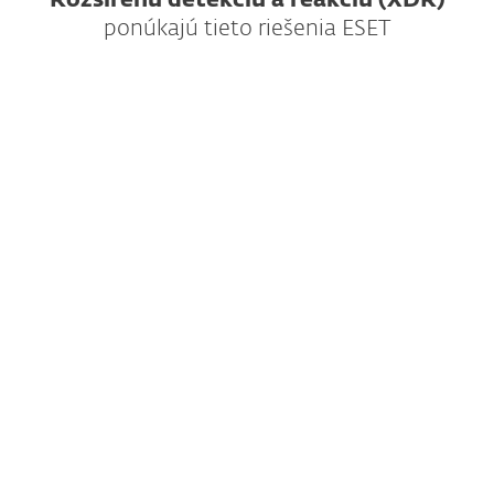
Rozšírenú detekciu a reakciu (XDR)
ponúkajú tieto riešenia ESET
Rozšírená detekcia a reakcia (XDR), ktorá
zaisťuje prehľad na firemnej úrovni,
vyhľadávanie hrozieb a možnosti reakcie.
Cena na vyžiadanie
Nechajte nám svoje kontaktné údaje a my pre
vás pripravíme nezáväznú ponuku prispôsobenú
potrebám vašej firmy.