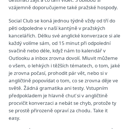
vzájemně doporučujeme také pražské hospody.
Social Club se koná jednou týdně vždy od tří do
pěti odpoledne v naší kantýně v pražských
kancelářích. Délku své anglické konverzace si ale
každý volíme sám, od 15 minut při odpolední
svačině nebo déle, když nám to kalendář v
Outlooku a inbox zrovna dovolí. Mluvit můžeme
o všem, o lehkých i těžších tématech, o tom, jaké
je zrovna počasí, prohodit pár vět, nebo si v
angličtině popovídat o tom, co se zrovna děje ve
světě. Žádná gramatika ani testy. Vstupním
předpokladem je hlavně chuť si v angličtině
procvičit konverzaci a nebát se chyb, protože ty
se prostě přirozeně opraví za chodu. Take it
easy.