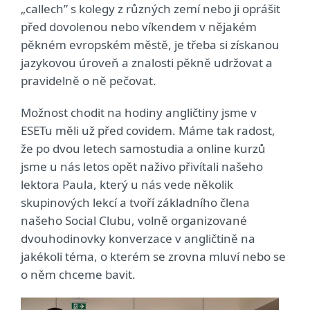
„callech” s kolegy z různých zemí nebo ji oprášit
před dovolenou nebo víkendem v nějakém
pěkném evropském městě, je třeba si získanou
jazykovou úroveň a znalosti pěkně udržovat a
pravidelně o ně pečovat.
Možnost chodit na hodiny angličtiny jsme v
ESETu měli už před covidem. Máme tak radost,
že po dvou letech samostudia a online kurzů
jsme u nás letos opět naživo přivítali našeho
lektora Paula, který u nás vede několik
skupinových lekcí a tvoří základního člena
našeho Social Clubu, volně organizované
dvouhodinovky konverzace v angličtině na
jakékoli téma, o kterém se zrovna mluví nebo se
o něm chceme bavit.