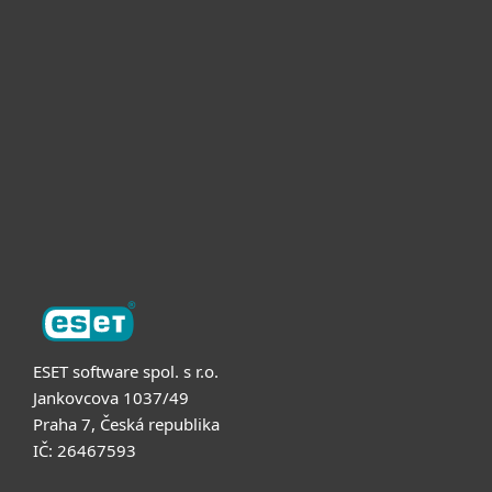
Pro domácnosti
Pro firmy
Partneři
Podpora
O nás
ESET software spol. s r.o.
Jankovcova 1037/49
Praha 7, Česká republika
IČ: 26467593