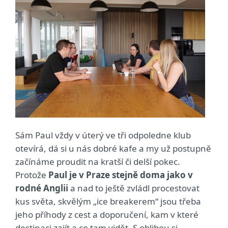
Sám Paul vždy v úterý ve tři odpoledne klub
otevírá, dá si u nás dobré kafe a my už postupně
začínáme proudit na kratší či delší pokec.
Protože
Paul je v Praze stejně doma jako v
rodné Anglii
a nad to ještě zvládl procestovat
kus světa, skvělým „ice breakerem“ jsou třeba
jeho příhody z cest a doporučení, kam v které
destinaci zajít a co tam vidět. S oblibou si