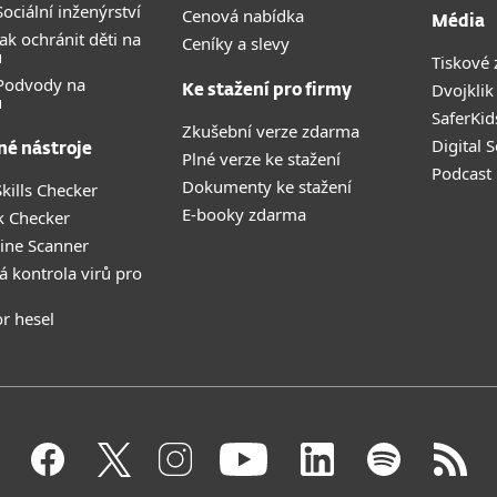
ociální inženýrství
Cenová nabídka
Média
ak ochránit děti na
Ceníky a slevy
u
Tiskové 
 Podvody na
Dvojklik
Ke stažení pro firmy
u
SaferKid
Zkušební verze zdarma
Digital 
né nástroje
Plné verze ke stažení
Podcast
Dokumenty ke stažení
kills Checker
E-booky zdarma
k Checker
ine Scanner
á kontrola virů pro
r hesel