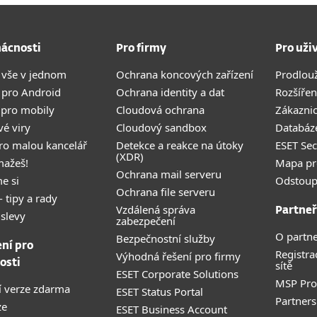
ácnosti
Pro firmy
Pro uži
 vše v jednom
Ochrana koncových zařízení
Prodlou
 pro Android
Ochrana identity a dat
Rozšířen
 pro mobily
Cloudová ochrana
Zákazni
vé viry
Cloudový sandbox
Databáze
pro malou kancelář
Detekce a reakce na útoky
ESET Se
(XDR)
mažeš!
Mapa pr
Ochrana mail serveru
e si
Odstoup
Ochrana file serveru
- tipy a rady
Vzdálená správa
Partneř
 slevy
zabezpečení
O partne
Bezpečnostní služby
ení pro
Registra
Výhodná řešení pro firmy
osti
sítě
ESET Corporate Solutions
MSP Pr
 verze zdarma
ESET Status Portal
Partners
ze
ESET Business Account