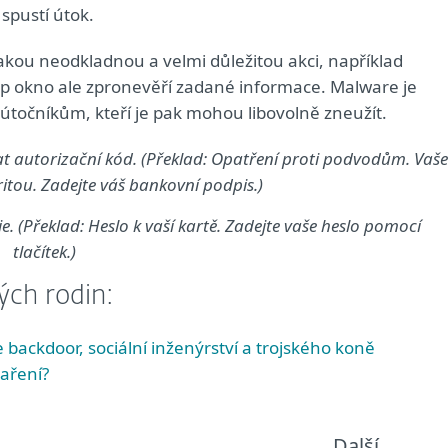
 spustí útok.
jakou neodkladnou a velmi důležitou akci, například
-up okno ale zpronevěří zadané informace. Malware je
e útočníkům, kteří je pak mohou libovolně zneužít.
at autorizační kód. (Překlad: Opatření proti podvodům. Vaše
ritou. Zadejte váš bankovní podpis.)
 (Překlad: Heslo k vaší kartě. Zadejte vaše heslo pomocí
tlačítek.)
vých rodin:
ackdoor, sociální inženýrství a trojského koně
aření?
Další