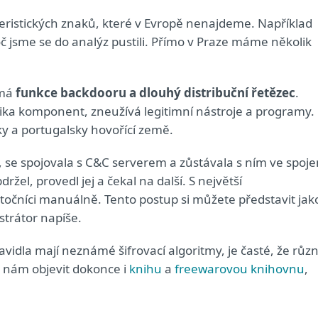
ristických znaků, které v Evropě nenajdeme. Například
roč jsme se do analýz pustili. Přímo v Praze máme několik
 má
funkce backdooru a dlouhý distribuční řetězec
.
lika komponent, zneužívá legitimní nástroje a programy.
sky a portugalsky hovořící země.
i, se spojovala s C&C serverem a zůstávala s ním ve spoje
žel, provedl jej a čekal na další. S největší
očníci manuálně. Tento postup si můžete představit jak
istrátor napíše.
vidla mají neznámé šifrovací algoritmy, je časté, že růz
se nám objevit dokonce i
knihu
a
freewarovou knihovnu
,