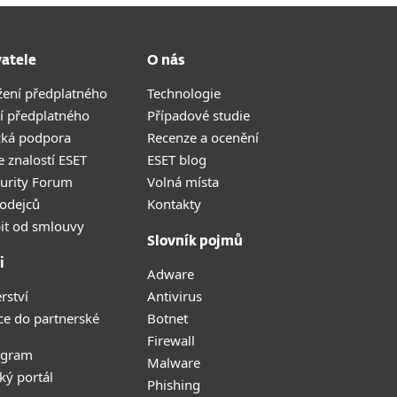
vatele
O nás
žení předplatného
Technologie
í předplatného
Případové studie
cká podpora
Recenze a ocenění
 znalostí ESET
ESET blog
curity Forum
Volná místa
odejců
Kontakty
it od smlouvy
Slovník pojmů
i
Adware
rství
Antivirus
ce do partnerské
Botnet
Firewall
ogram
Malware
ký portál
Phishing