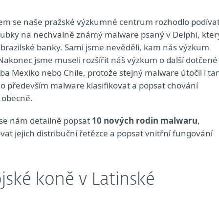
em se naše pražské výzkumné centrum rozhodlo podíva
oubky na nechvalně známý malware psaný v Delphi, kter
a brazilské banky. Sami jsme nevěděli, kam nás výzkum
Nakonec jsme museli rozšířit náš výzkum o další dotčené
ba Mexiko nebo Chile, protože stejný malware útočil i ta
lo především malware klasifikovat a popsat chování
 obecně.
 se nám detailně popsat
10 nových rodin malwaru
,
at jejich distribuční řetězce a popsat vnitřní fungování
ojské koně v Latinské