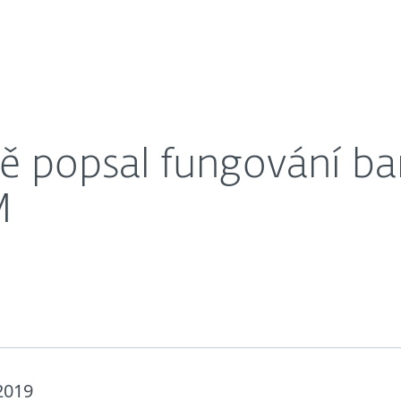
gování bankovního malware v LATAM
ně popsal fungování b
M
 2019