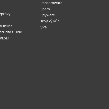
Ransomware
Spam
zprávy
Spyware
Trojský kůň
sOnline
VPN
Security Guide
 RESET