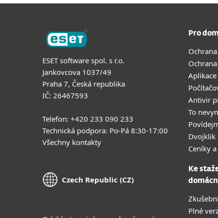
Pro dom
Ochrana
ESET software spol. s r.o.
Ochrana
Jankovcova 1037/49
Aplikace
Praha 7, Česká republika
Počítačo
IČ: 26467593
Antivir 
To nevy
Telefon: +420 233 090 233
Povídejm
Technická podpora: Po-Pá 8:30-17:00
Dvojklik 
Všechny kontakty
Ceníky a
Ke staž
Czech Republic (CZ)
domácn
Zkušební
Plné ver