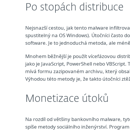
Po stopách distribuce
Nejsnazší cestou, jak tento malware infiltrov
spustitelný na OS Windows). Útočníci často d
software. Je to jednoduchá metoda, ale méně
Mnohem běžnější je použít vícefázovou distrib
jako je JavaScript, PowerShell nebo VBScript. 
mívá formu zazipovaném archivu, který obsah
Výhodou této metody je, že takto útočníci ztě
Monetizace útoků
Na rozdíl od většiny bankovního malware, ty
spíše metody sociálního inženýrství. Program 