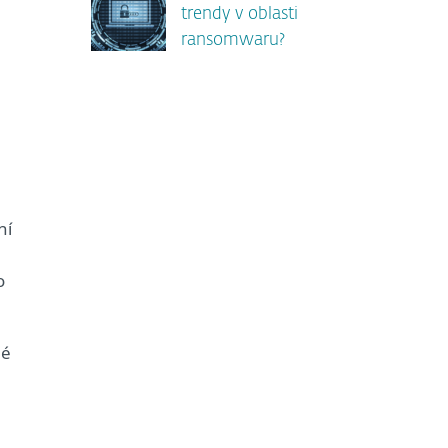
trendy v oblasti
ransomwaru?
ní
o
né