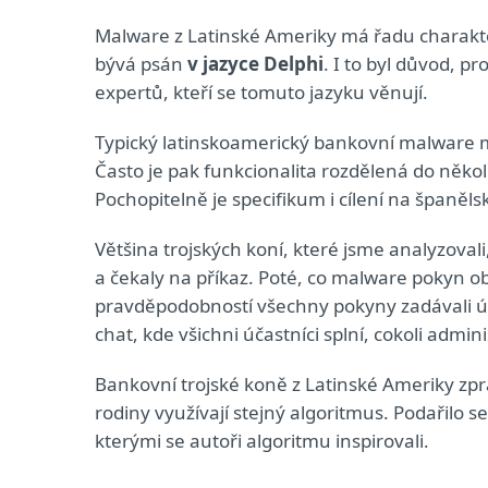
Malware z Latinské Ameriky má řadu charakte
bývá psán
v jazyce Delphi
. I to byl důvod, p
expertů, kteří se tomuto jazyku věnují.
Typický latinskoamerický bankovní malware
Často je pak funkcionalita rozdělená do něko
Pochopitelně je specifikum i cílení na španěl
Většina trojských koní, které jsme analyzoval
a čekaly na příkaz. Poté, co malware pokyn obdr
pravděpodobností všechny pokyny zadávali út
chat, kde všichni účastníci splní, cokoli admin
Bankovní trojské koně z Latinské Ameriky zpra
rodiny využívají stejný algoritmus. Podařilo 
kterými se autoři algoritmu inspirovali.