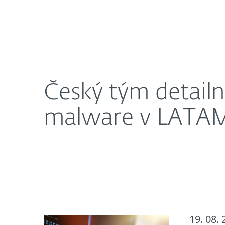
CZ
Blog
Český tým detailně popsal fun
Český tým detail
malware v LATA
19. 08.