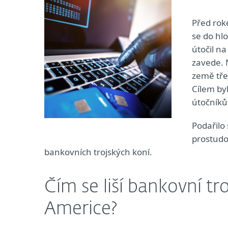
Před rok
se do hl
útočil n
zavede. 
země tře
Cílem by
útočníků
Podařilo
prostudov
bankovních trojských koní.
Čím se liší bankovní tr
Americe?