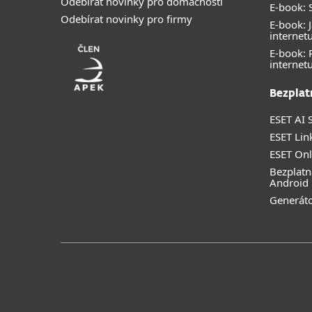
Odebírat novinky pro domácnosti
E-book: S
Odebírat novinky pro firmy
E-book: J
internet
E-book:
internet
Bezplat
ESET AI S
ESET Lin
ESET Onl
Bezplatn
Android
Generáto