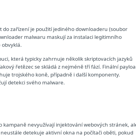
at do zařízení je použití jediného downloaderu (soubor
ownloader malwaru maskují za instalaci legitimního
 obvyklá.
uci, která typicky zahrnuje několik skriptovacích jazyků
Takový řetězec se skládá z nejméně tří fází. Finální paylo
uje trojského koně, případně i další komponenty.
žují detekci svého malware.
to kampaně nevyužívají injektování webových stránek, al
neustále detekuje aktivní okna na počítači oběti, pokud