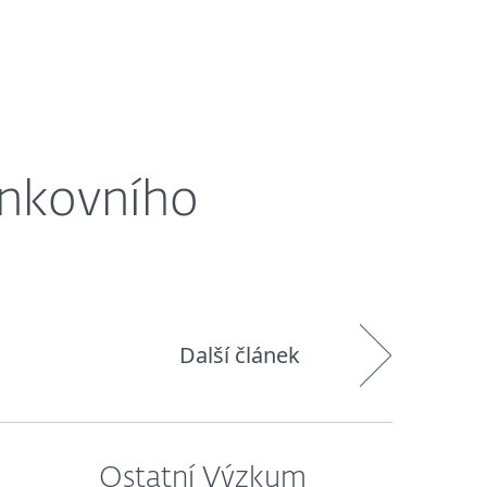
O nás
Blog
Košík
Česká republika
ankovního
Další článek
Ostatní Výzkum