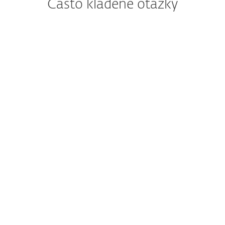
Často kladené otázky
Mám v současnosti
nainstalovaný ESET
Internet Security. Co se
pro mě mění s
příchodem ESET Home
Security?
Jak si mám po zakoupení
stáhnout/nainstalovat
ESET Internet Security?
Je stále možné zakoupit
ESET Internet Security?
Mohu si vyzkoušet ESET