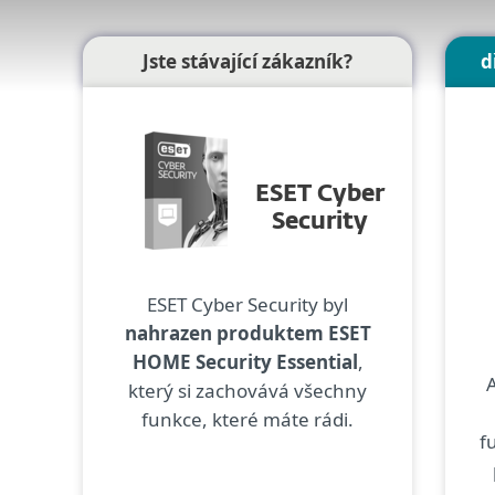
Jste stávající zákazník?
d
ESET Cyber
Security
ESET Cyber Security byl
nahrazen produktem ESET
HOME Security Essential
,
A
který si zachovává všechny
funkce, které máte rádi.
f