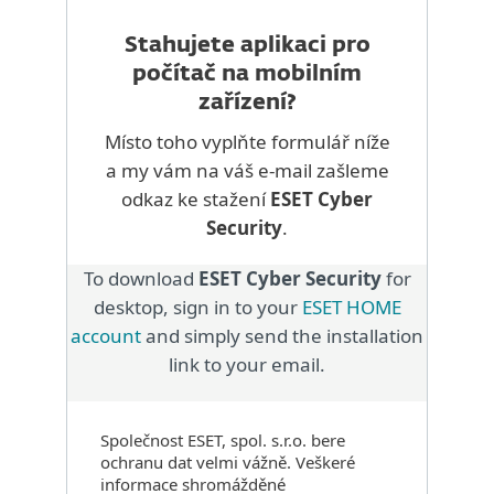
Stahujete aplikaci pro
počítač na mobilním
zařízení?
Místo toho vyplňte formulář níže
a my vám na váš e-mail zašleme
odkaz ke stažení
ESET Cyber
Security
.
To download
ESET Cyber Security
for
desktop, sign in to your
ESET HOME
account
and simply send the installation
link to your email.
Společnost ESET, spol. s.r.o. bere
ochranu dat velmi vážně. Veškeré
informace shromážděné