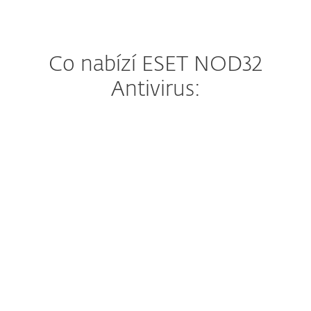
Co nabízí ESET NOD32
Antivirus:
AI antivirus a antispyware
Anti-Phishing
Pokročilé strojové učení a
DNA detekce
Blokování exploitů