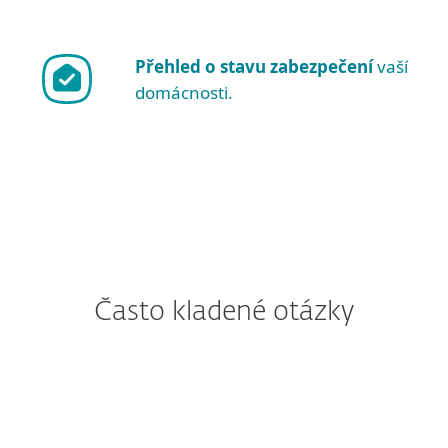
Přehled o stavu zabezpečení
vaší
domácnosti.
Často kladené otázky
Jak si stáhnu/nainstaluji ESET
po zakoupení?