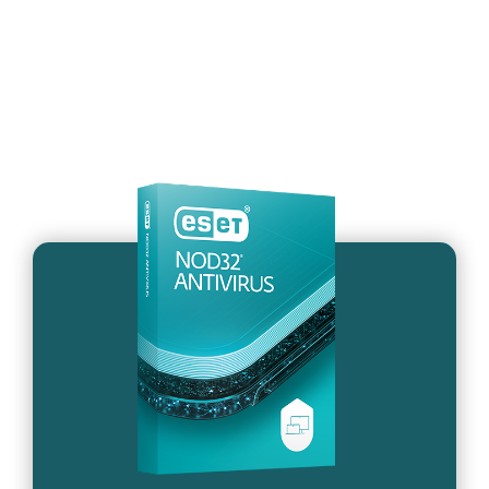
Jak mohu obnovit předplatné
nebo k němu přidat další
zařízení?