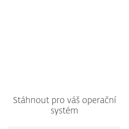
iOS?
Momentálně ESET nenabízí bezpečnostní řešení
pro operační systém iOS.
Přečtěte si naše
doporučení k ochraně iOS zařízení
Documentation
Produktová dokumentace
Stáhnout pro váš operační
systém