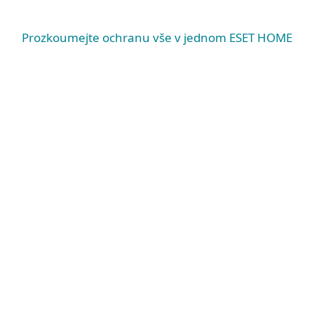
macOS
Prozkoumejte ochranu vše v jednom ESET HOME
Systémové požadavky &
dokumentace
Systémové požadavky
WINDOWS
Microsoft Windows® 11, 10 a novější
Upozorňujeme, že v systému Microsoft®
Windows® pro ARM nejsou některé funkce
podporovány.
Dozvědět se více
macOS
macOS 13 a novější
Chrání ESET i zařízení s operačním systémem