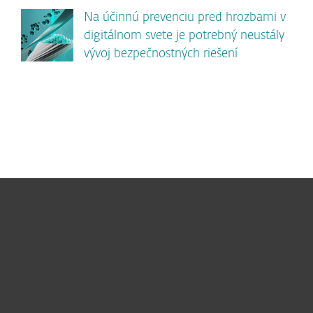
Na účinnú prevenciu pred hrozbami v
digitálnom svete je potrebný neustály
vývoj bezpečnostných riešení
Pre domácnosti
Pre firmy
Užitočné informácie