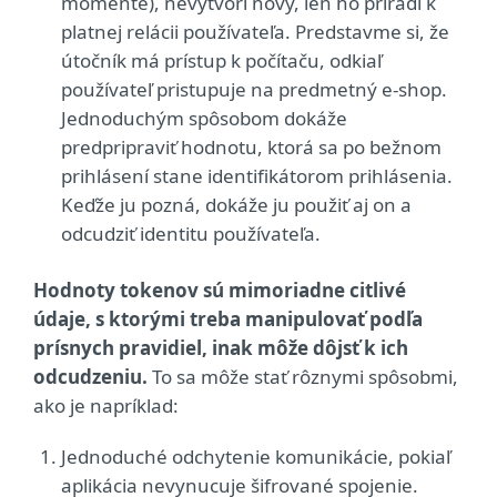
momente), nevytvorí nový, len ho priradí k
platnej relácii používateľa. Predstavme si, že
útočník má prístup k počítaču, odkiaľ
používateľ pristupuje na predmetný e-shop.
Jednoduchým spôsobom dokáže
predpripraviť hodnotu, ktorá sa po bežnom
prihlásení stane identifikátorom prihlásenia.
Keďže ju pozná, dokáže ju použiť aj on a
odcudziť identitu používateľa.
Hodnoty tokenov sú mimoriadne citlivé
údaje, s ktorými treba manipulovať podľa
prísnych pravidiel, inak môže dôjsť k ich
odcudzeniu.
To sa môže stať rôznymi spôsobmi,
ako je napríklad:
Jednoduché odchytenie komunikácie, pokiaľ
aplikácia nevynucuje šifrované spojenie.