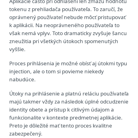
Aplikácie často pri odhlásení len zmažú hodnotu
tokenu z prehliadača používateľa. To zaručí, že
oprávnený používateľ nebude môcť pristupovať
k aplikácii. Na neoprávneného používateľa to
však nemá vplyv. Toto dramaticky zvyšuje šancu
zneužitia pri všetkých útokoch spomenutých
vyššie.
Proces prihlásenia je možné obísť aj útokmi typu
injection, ale o tom si povieme niekedy
nabudúce.
Útoky na prihlásenie a platnú reláciu používateľa
majú takmer vždy za následok úplné odcudzenie
identity obete a prístup k citlivým údajom a
funkcionalite v kontexte predmetnej aplikácie.
Preto je dôležité mať tento proces kvalitne
zabezpečený.