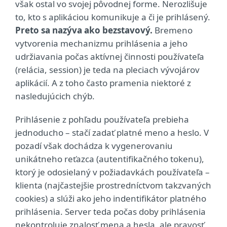
však ostal vo svojej pôvodnej forme. Nerozlišuje
to, kto s aplikáciou komunikuje a či je prihlásený.
Preto sa nazýva ako bezstavový.
Bremeno
vytvorenia mechanizmu prihlásenia a jeho
udržiavania počas aktívnej činnosti používateľa
(relácia, session) je teda na pleciach vývojárov
aplikácií. A z toho často pramenia niektoré z
nasledujúcich chýb.
Prihlásenie z pohľadu používateľa prebieha
jednoducho – stačí zadať platné meno a heslo. V
pozadí však dochádza k vygenerovaniu
unikátneho reťazca (autentifikačného tokenu),
ktorý je odosielaný v požiadavkách používateľa –
klienta (najčastejšie prostredníctvom takzvaných
cookies) a slúži ako jeho indentifikátor platného
prihlásenia. Server teda počas doby prihlásenia
nekontroluje znalosť mena a hesla, ale pravosť