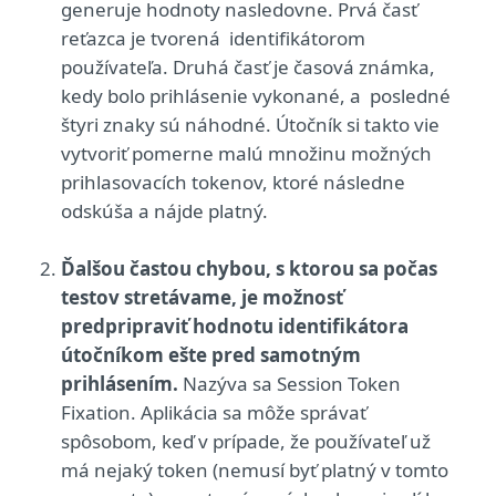
generuje hodnoty nasledovne. Prvá časť
reťazca je tvorená identifikátorom
používateľa. Druhá časť je časová známka,
kedy bolo prihlásenie vykonané, a posledné
štyri znaky sú náhodné. Útočník si takto vie
vytvoriť pomerne malú množinu možných
prihlasovacích tokenov, ktoré následne
odskúša a nájde platný.
Ďalšou častou chybou, s ktorou sa počas
testov stretávame, je možnosť
predpripraviť hodnotu identifikátora
útočníkom ešte pred samotným
prihlásením.
Nazýva sa Session Token
Fixation. Aplikácia sa môže správať
spôsobom, keď v prípade, že používateľ už
má nejaký token (nemusí byť platný v tomto