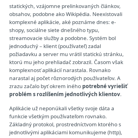
statických, vzájomne prelinkovaných článkov,
obsahov, podobne ako Wikipédia. Neexistovali
komplexné aplikácie, aké poznáme dnes: e-
shopy, sociálne siete dnešného typu,
streamovacie služby a podobne. Systém bol
jednoduchý – klient (používateľ) zadal
požiadavku a server mu vrátil statickú stránku,
ktorú mu jeho prehliadač zobrazil. Časom však
komplexnosť aplikácií narastala. Rovnako
narastal aj počet rôznorodých používateľov. A
zrazu začalo byť okrem iného
potrebné vyriešiť
problém s rozlíšením jednotlivých klientov
.
Aplikácie už neponúkali všetky svoje dáta a
funkcie všetkým používateľom rovnako.
Základný protokol, prostredníctvom ktorého s
jednotlivými aplikáciami komunikujeme (http),