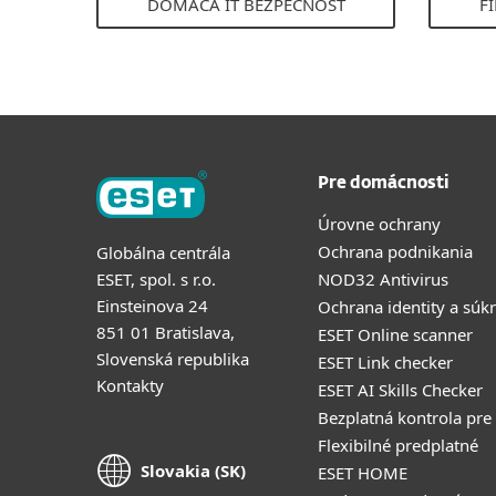
DOMÁCA IT BEZPEČNOSŤ
F
Pre domácnosti
Úrovne ochrany
Ochrana podnikania
Globálna centrála
ESET, spol. s r.o.
NOD32 Antivirus
Einsteinova 24
Ochrana identity a súk
851 01 Bratislava,
ESET Online scanner
Slovenská republika
ESET Link checker
Kontakty
ESET AI Skills Checker
Bezplatná kontrola pre
Flexibilné predplatné
Slovakia (SK)
ESET HOME