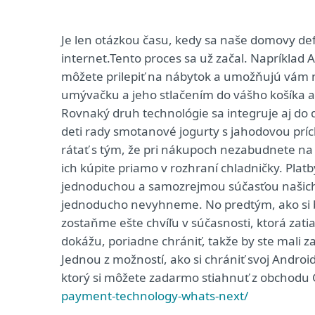
Je len otázkou času, kedy sa naše domovy def
internet.Tento proces sa už začal. Napríklad 
môžete prilepiť na nábytok a umožňujú vám n
umývačku a jeho stlačením do vášho košíka 
Rovnaký druh technológie sa integruje aj do 
deti rady smotanové jogurty s jahodovou prí
rátať s tým, že pri nákupoch nezabudnete na 
ich kúpite priamo v rozhraní chladničky. Pla
jednoduchou a samozrejmou súčasťou našich ž
jednoducho nevyhneme. No predtým, ako si b
zostaňme ešte chvíľu v súčasnosti, ktorá zati
dokážu, poriadne chrániť, takže by ste mali
Jednou z možností, ako si chrániť svoj Androi
ktorý si môžete zadarmo stiahnuť z obchodu G
payment-technology-whats-next/