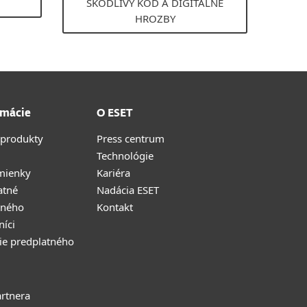
ŠKODLIVÝ KÓD A DIGITÁLNE
HROZBY
rmácie
O ESET
 produkty
Press centrum
Technológie
mienky
Kariéra
atné
Nadácia ESET
tného
Kontakt
níci
ie predplatného
rtnera