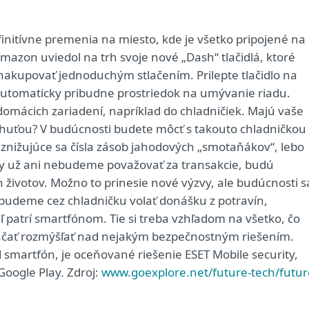
initívne premenia na miesto, kde je všetko pripojené na
Amazon uviedol na trh svoje nové „Dash“ tlačidlá, ktoré
akupovať jednoduchým stlačením. Prilepte tlačidlo na
automaticky pribudne prostriedok na umývanie riadu.
domácich zariadení, napríklad do chladničiek. Majú vaše
chuťou? V budúcnosti budete môcť s takouto chladničkou
znižujúce sa čísla zásob jahodových „smotaňákov“, lebo
tby už ani nebudeme považovať za transakcie, budú
ivotov. Možno to prinesie nové výzvy, ale budúcnosti s
udeme cez chladničku volať donášku z potravín,
aľ patrí smartfónom. Tie si treba vzhľadom na všetko, čo
 začať rozmýšľať nad nejakým bezpečnostným riešením.
d smartfón, je oceňované riešenie ESET Mobile security,
oogle Play. Zdroj:
www.goexplore.net/future-tech/futur