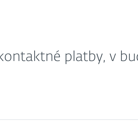
cnosti budeme platiť takto
ahnuť
Prečo ESET?
kontaktné platby, v b