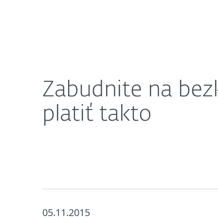
Domácnosti
Firmy
SK
Zabudnite na bezkontaktné platby, v budú
Ochrana pre domácnosti
Sti
Zabudnite na bez
platiť takto
05.11.2015