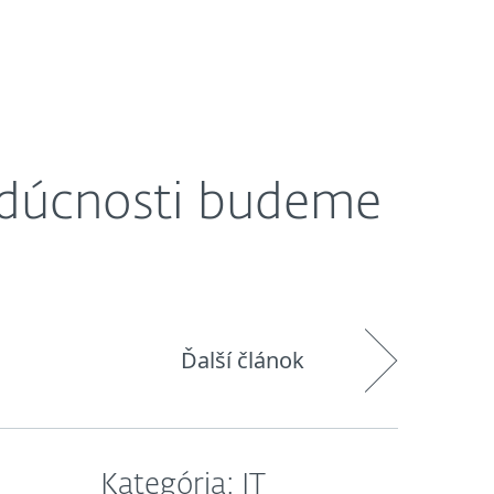
O nás
Košík
Slovensko
Zákaznícka zóna
udúcnosti budeme
Ďalší článok
Kategória: IT