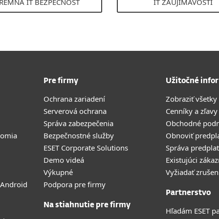
IREMNÁ IT BEZPEČNOSŤ
IT ZAUJÍMAVOSTI
Pre firmy
Užitočné info
Ochrana zariadení
Zobraziť všetky
Serverová ochrana
Cenníky a zľavy
Správa zabezpečenia
Obchodné pod
romia
Bezpečnostné služby
Obnoviť predpl
ESET Corporate Solutions
Správa predpla
Demo videá
Existujúci zákaz
Výkupné
Vyžiadať zrušen
 Android
Podpora pre firmy
Partnerstvo
Na stiahnutie pre firmy
Hľadám ESET pa