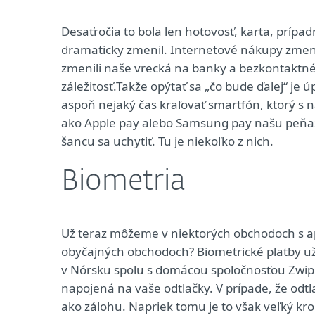
Desaťročia to bola len hotovosť, karta, prípa
dramaticky zmenil. Internetové nákupy zmen
zmenili naše vrecká na banky a bezkontaktn
záležitosť.Takže opýtať sa „čo bude ďalej“ je
aspoň nejaký čas kraľovať smartfón, ktorý s
ako Apple pay alebo Samsung pay našu peňaže
šancu sa uchytiť. Tu je niekoľko z nich.
Biometria
Už teraz môžeme v niektorých obchodoch s apli
obyčajných obchodoch? Biometrické platby u
v Nórsku spolu s domácou spoločnosťou Zwipe.I
napojená na vaše odtlačky. V prípade, že odtla
ako zálohu. Napriek tomu je to však veľký kr