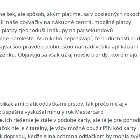
dne šek, ale spôsob, akým platíme, sa v posledných rokoc
ili naše obývačky na nákupné centrá, mobilné platby
é platby zjednodušili nákupy na pársekundovú
 úplne namieste. Asi nikoho neprekvapí, že budúcnosti bu
 najväčšou pravdepodobnosťou nahradí vďaka aplikáciám
nku. Objavujú sa však už aj novšie trendy, ktoré majú
káciami platiť odtlačkami prstov, tak prečo nie aj v
ž úspešne vyskúšal minulý rok Mastercard
ch riešenie je stále v podobe karty, ale tá je pre pohodl
čok nie je čitateľný, je vždy možné použiť PIN kód karty
ok dopredu, keďže silná ochrana odtlačkom by mohla zvýš