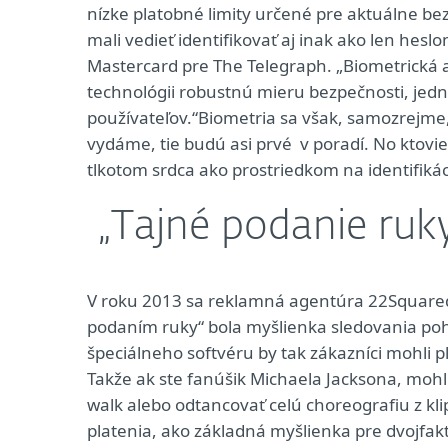
nízke platobné limity určené pre aktuálne b
mali vedieť identifikovať aj inak ako len hesl
Mastercard pre The Telegraph. „Biometrická 
technológii robustnú mieru bezpečnosti, jed
používateľov.“Biometria sa však, samozrejme, 
vydáme, tie budú asi prvé v poradí. No ktovi
tlkotom srdca ako prostriedkom na identifiká
„Tajné podanie ruk
V roku 2013 sa reklamná agentúra 22Squared p
podaním ruky“ bola myšlienka sledovania po
špeciálneho softvéru by tak zákazníci mohli 
Takže ak ste fanúšik Michaela Jacksona, mohl
walk alebo odtancovať celú choreografiu z klip
platenia, ako základná myšlienka pre dvojfakt