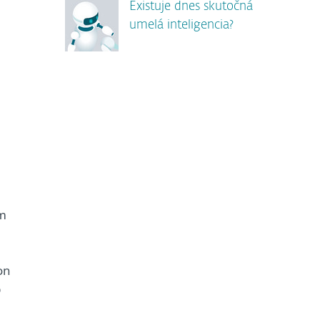
Existuje dnes skutočná
umelá inteligencia?
u
ým
on
b