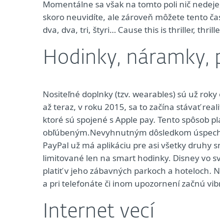
Momentálne sa však na tomto poli nič nedeje,
skoro neuvidíte, ale zároveň môžete tento čas 
dva, dva, tri, štyri… Cause this is thriller, thrill
Hodinky, náramky, 
Nositeľné doplnky (tzv. wearables) sú už ro
až teraz, v roku 2015, sa to začína stávať rea
ktoré sú spojené s Apple pay. Tento spôsob p
obľúbeným.Nevyhnutným dôsledkom úspechu A
PayPal už má aplikáciu pre asi všetky druhy s
limitované len na smart hodinky. Disney vo 
platiť v jeho zábavných parkoch a hoteloch. N
a pri telefonáte či inom upozornení začnú vi
Internet vecí