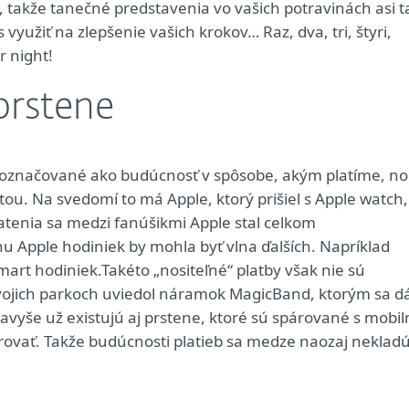
 takže tanečné predstavenia vo vašich potravinách asi t
využiť na zlepšenie vašich krokov… Raz, dva, tri, štyri,
er night!
prstene
ky označované ako budúcnosť v spôsobe, akým platíme, no
litou. Na svedomí to má Apple, ktorý prišiel s Apple watch,
latenia sa medzi fanúšikmi Apple stal celkom
pple hodiniek by mohla byť vlna ďalších. Napríklad
mart hodiniek.Takéto „nositeľné“ platby však nie sú
svojich parkoch uviedol náramok MagicBand, ktorým sa d
avyše už existujú aj prstene, ktoré sú spárované s mobil
brovať. Takže budúcnosti platieb sa medze naozaj nekladú