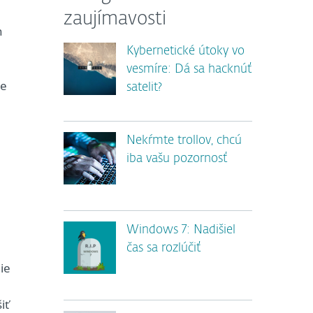
zaujímavosti
h
Kybernetické útoky vo
vesmíre: Dá sa hacknúť
de
satelit?
Nekŕmte trollov, chcú
iba vašu pozornosť
Windows 7: Nadišiel
čas sa rozlúčiť
ie
iť