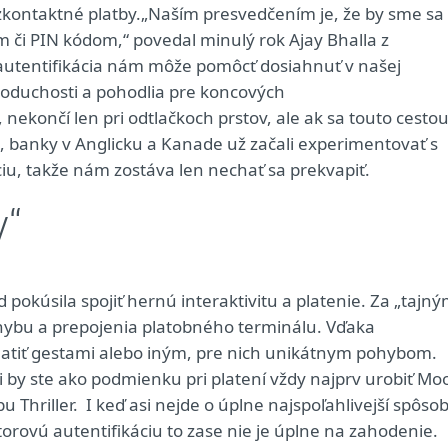
ezkontaktné platby.„Naším presvedčením je, že by sme sa
om či PIN kódom,“ povedal minulý rok Ajay Bhalla z
autentifikácia nám môže pomôcť dosiahnuť v našej
noduchosti a pohodlia pre koncových
nekončí len pri odtlačkoch prstov, ale ak sa touto cesto
e, banky v Anglicku a Kanade už začali experimentovať s
ciu, takže nám zostáva len nechať sa prekvapiť.
y“
okúsila spojiť hernú interaktivitu a platenie. Za „tajn
hybu a prepojenia platobného terminálu. Vďaka
platiť gestami alebo iným, pre nich unikátnym pohybom.
i by ste ako podmienku pri platení vždy najprv urobiť Mo
u Thriller. I keď asi nejde o úplne najspoľahlivejší spôso
orovú autentifikáciu to zase nie je úplne na zahodenie.