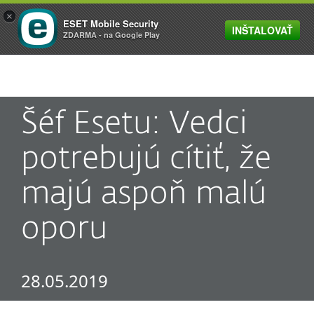
×
ESET Mobile Security
INŠTALOVAŤ
MENU
ZDARMA - na Google Play
Šéf Esetu: Vedci
potrebujú cítiť, že
majú aspoň malú
oporu
28.05.2019