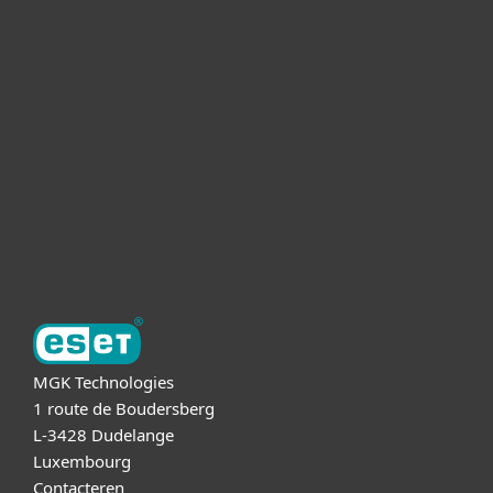
Voor Thuis
Voor Zakelijk
Partnership
Support
Over ESET
MGK Technologies
1 route de Boudersberg
L-3428 Dudelange
Luxembourg
Contacteren