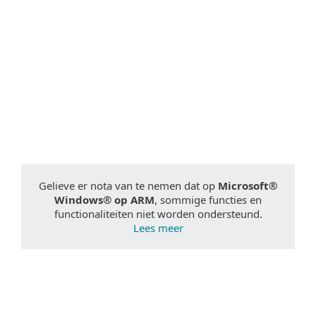
Documentatie
Download opties
Terug naar simpele download
Kies andere product versie
Gelieve er nota van te nemen dat op
Microsoft®
Windows® op ARM
, sommige functies en
functionaliteiten niet worden ondersteund.
Lees meer