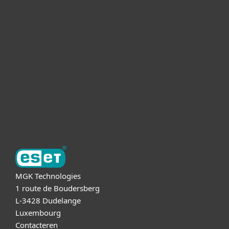
Voor Thuis
Voor Zakelijk
Partnership
Support
Over ESET
MGK Technologies
1 route de Boudersberg
L-3428 Dudelange
Luxembourg
Contacteren