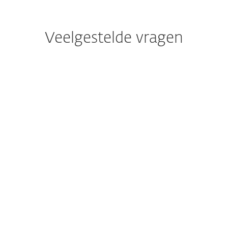
Veelgestelde vragen
Wat kan ik leren van de ESET
Dreigingsrapporten?
Hoe vaak wordt het ESET
Dreigingsrapport
gepubliceerd?
Welke regio's behandelt het
ESET Dreigingsrapport?
Hoe verzamelt ESET de