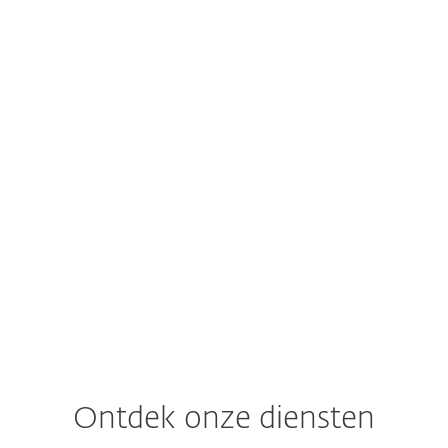
Q4 2025-Q1 2026
ESET Threat Report
H2 2025
Ontdek onze diensten