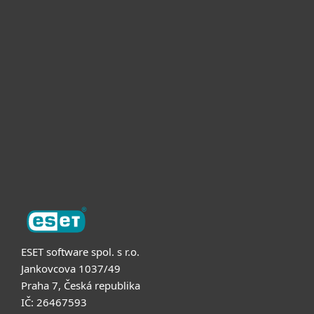
Pro domácnosti
Pro firmy
Partneři
Podpora
O nás
ESET software spol. s r.o.
Jankovcova 1037/49
Praha 7, Česká republika
IČ: 26467593