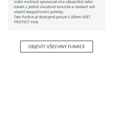
máte možnost spravovat více zákazníků nebo
lokalit z jediné cloudové konzole a nastavit své
vlastní bezpečnostní politiky.
Tato funkce je dostupná pouze s účtem ESET
PROTECT Hub.
OBJEVIT VŠECHNY FUNKCE
Systémové požadavky
Podporované možnosti nasazení
Cloud
On-premises (lokálně)
Podporované operační systémy