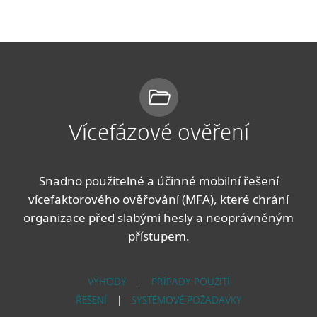
MENU
Vícefázové ověření
Snadno použitelné a účinné mobilní řešení
vícefaktorového ověřování (MFA), které chrání
organizace před slabými hesly a neoprávněným
přístupem.
VÝHODY
|
PŘÍPADY POUŽITÍ
ŘEŠENÍ
|
SYSTÉMOVÉ POŽADAVKY