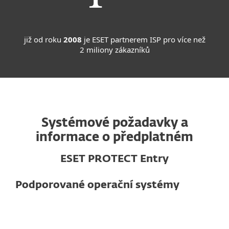
již od roku
2008
je ESET partnerem ISP pro více než
2 miliony zákazníků
Systémové požadavky a
informace o předplatném
ESET PROTECT Entry
Podporované operační systémy
Pro počítače