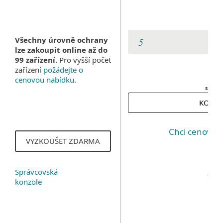
Všechny úrovně ochrany
lze zakoupit online až do
99 zařízení.
Pro vyšší počet
zařízení
požádejte o
cenovou nabídku
.
s DPH
KOUPI
Chci cenovou
VYZKOUŠET ZDARMA
Správcovská
konzole