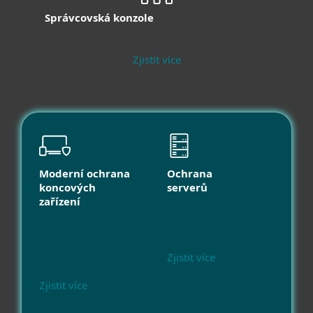
Správcovská konzole
Zjistit více
Moderní ochrana
Ochrana
koncových
serverů
zařízení
Zjistit více
Zjistit více