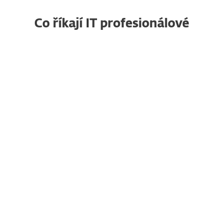
Co říkají IT profesionálové
Spolehlivá ochrana
RG
koncových zařízení,
která prostě funguje
Raja G., Senior Project
Manager
„Oceňuji, jak snadné je nasazení
na systémech Windows, Mac i
serverech. Konzole ESET PROTECT
je přehledná a umožňuje rychle
získat jasný přehled o celém IT
prostředí. Velmi se mi líbí správa