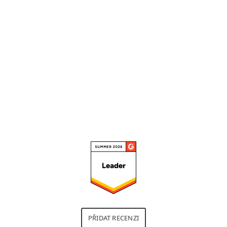
aktualizací, řízení zařízení a
analýza v izolovaném prostředí
sandboxu, protože mi to
umožňuje přesně nastavit
bezpečnostní zásady.“
Přečíst si celou recenzi
PŘIDAT RECENZI