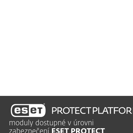
Chrání počítače, mobilní
zařízení a file servery
Snadný provoz
Nízké nároky na údržbu,
více času pro podnikání
Nasazení a nastavení v řádu minut
Užijte si snadno použitelnou
správu
moduly dostupné v úrovni
zabezpečení
ESET PROTECT