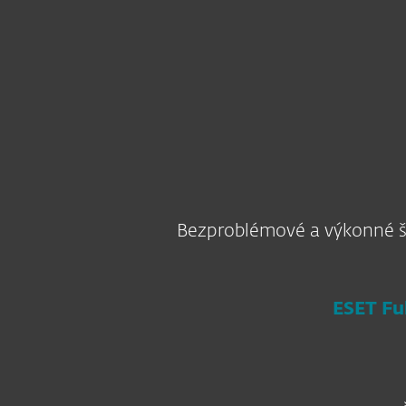
Domácnosti
Firmy
CZ
Firmy
Výhodná řešení
Šifrování 
Platforma
Řešení
S
Bezproblémové a výkonné šif
ESET Fu