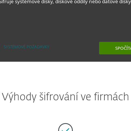
Šifruje systémové disky, diskové oddíly nebo datové disky
SPOČÍT
SYSTÉMOVÉ POŽADAVKY
Výhody šifrování ve firmách