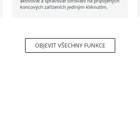
aktivovat a spravovat šifrování na připojených
koncových zařízeních jediným kliknutím.
OBJEVIT VŠECHNY FUNKCE
Systémové požadavky
ační systémy
Zobrazit podrobné specifi
 a vlastnosti se mohou lišit v závislosti na použitém op