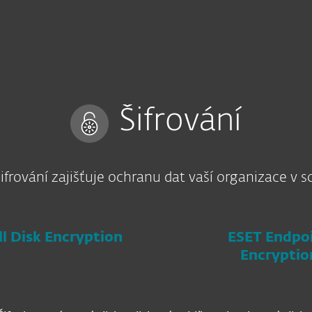
Partneři
dat pro firmy a ochrana endpointů
lužby
Proč ESET
Šifrování
rování zajišťuje ochranu dat vaší organizace v s
ll Disk Encryption
ESET Endpo
Encryptio