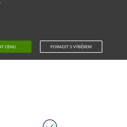
.
AT CENU
PORADIT S VÝBĚREM