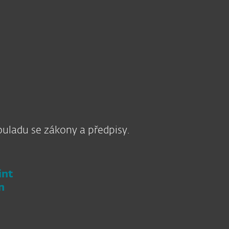
O nás
Blog
Košík
Česká republika
SPOČÍTAT CENU
PORADIT S VÝBĚREM
Kontaktujte obchod
Pro zákazníky
ouladu se zákony a předpisy.
int
n