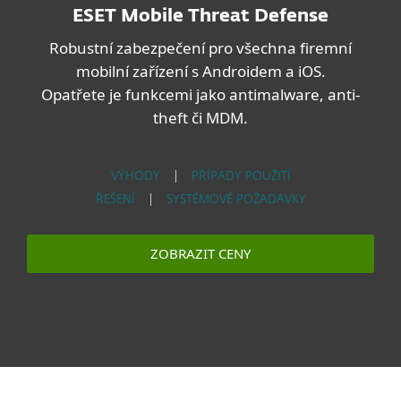
ESET Mobile Threat Defense
Robustní zabezpečení pro všechna firemní
mobilní zařízení s Androidem a iOS.
Opatřete je funkcemi jako antimalware, anti-
theft či MDM.
VÝHODY
|
PŘÍPADY POUŽITÍ
ŘEŠENÍ
|
SYSTÉMOVÉ POŽADAVKY
ZOBRAZIT CENY