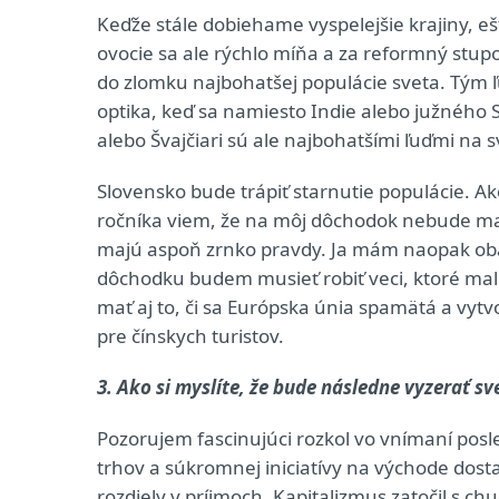
Keďže stále dobiehame vyspelejšie krajiny, eš
ovocie sa ale rýchlo míňa a za reformný stup
do zlomku najbohatšej populácie sveta. Tým 
optika, keď sa namiesto Indie alebo južnéh
alebo Švajčiari sú ale najbohatšími ľuďmi na s
Slovensko bude trápiť starnutie populácie. 
ročníka viem, že na môj dôchodok nebude mať k
majú aspoň zrnko pravdy. Ja mám naopak obav
dôchodku budem musieť robiť veci, ktoré mali
mať aj to, či sa Európska únia spamätá a vytv
pre čínskych turistov.
3. Ako si myslíte, že bude následne vyzerať 
Pozorujem fascinujúci rozkol vo vnímaní po
trhov a súkromnej iniciatívy na východe dosta
rozdiely v príjmoch. Kapitalizmus zatočil s ch