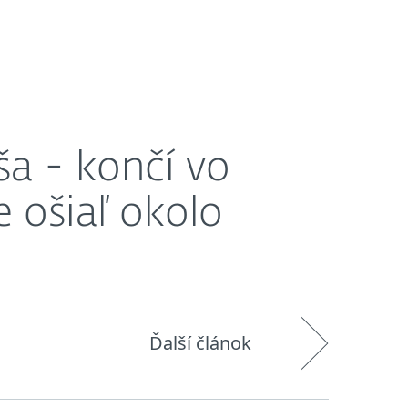
O nás
Košík
Slovensko
ptomien?
Zákaznícka zóna
a - končí vo
 ošiaľ okolo
Ďalší článok