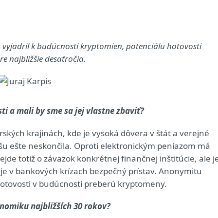
vyjadril k budúcnosti kryptomien, potenciálu hotovosti
e najbližšie desaťročia.
ti a mali by sme sa jej vlastne zbaviť?
ských krajinách, kde je vysoká dôvera v štát a verejné
kešu ešte neskončila. Oproti elektronickým peniazom má
ejde totiž o záväzok konkrétnej finančnej inštitúcie, ale j
je v bankových krízach bezpečný prístav. Anonymitu
 hotovosti v budúcnosti preberú kryptomeny.
nomiku najbližších 30 rokov?