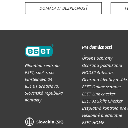
DOMÁCA IT BEZPEČNOSŤ
F
Pre domácnosti
Úrovne ochrany
Ochrana podnikania
Globálna centrála
ESET, spol. s r.o.
NOD32 Antivirus
Einsteinova 24
Ochrana identity a súk
851 01 Bratislava,
ESET Online scanner
Slovenská republika
ESET Link checker
Kontakty
ESET AI Skills Checker
Bezplatná kontrola pre
Flexibilné predplatné
Slovakia (SK)
ESET HOME