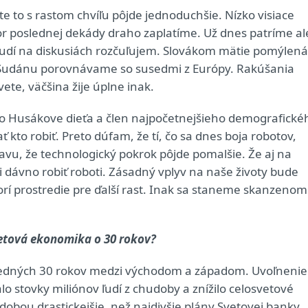
te to s rastom chvíľu pôjde jednoduchšie. Nízko visiace
or poslednej dekády draho zaplatíme. Už dnes patríme al
ľudí na diskusiách rozčuľujem. Slovákom mätie pomýlená
o Sudánu porovnávame so susedmi z Európy. Rakúšania
vete, väčšina žije úplne inak.
Ako Husákove dieťa a člen najpočetnejšieho demografické
to robiť. Preto dúfam, že tí, čo sa dnes boja robotov,
u, že technologický pokrok pôjde pomalšie. Že aj na
 dávno robiť roboti. Zásadný vplyv na naše životy bude
orí prostredie pre ďalší rast. Inak sa staneme skanzenom
svetová ekonomika o 30 rokov?
sledných 30 rokov medzi východom a západom. Uvoľnenie
lo stovky miliónov ľudí z chudoby a znížilo celosvetové
udobou drastickejšie, než najdivšie plány Svetovej banky.