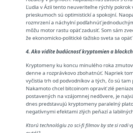
Ľudia v Ázii tento neuveriteľne rýchly pokrok v
prieskumoch sú optimistickí a spokojní. Naop
rozmrzení a náchylní podľahnúť jednoduchým p
môžu motor rastu opäť zadusiť. Som sám zveda
že ekonomicko-politické ťažisko sveta sa opä
4. Ako vidíte budúcnosť kryptomien a blockc
Kryptomeny ku koncu minulého roka zmutovali
denne a rozprávkovo zbohatnúť. Napriek tomu
vyčistia trh od podvodníkov a tých, čo sú tam
Nakamoto chcel bitcoinom opraviť zlé peniaze
postavených na vzájomnej nedôvere, je najväč
dnes predstavujú kryptomeny paralelný plato
negatívnymi efektami zlých peňazí a labilnýc
Ktorú technológiu zo sci-fi filmov by ste si radi 
autá)?