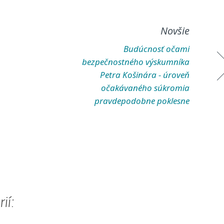
Novšie
Budúcnosť očami
bezpečnostného výskumníka
Petra Košinára - úroveň
očakávaného súkromia
pravdepodobne poklesne
ií: