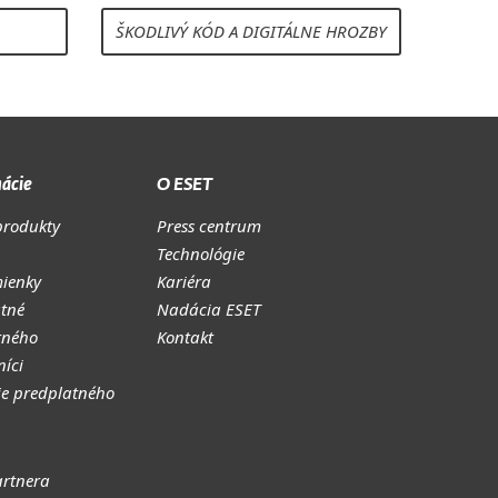
ŠKODLIVÝ KÓD A DIGITÁLNE HROZBY
ácie
O ESET
produkty
Press centrum
Technológie
ienky
Kariéra
atné
Nadácia ESET
tného
Kontakt
níci
ie predplatného
rtnera