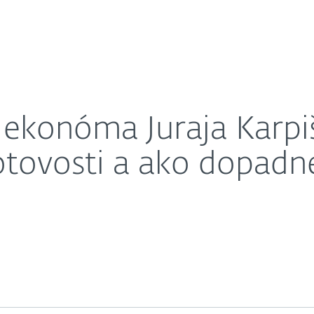
svete potenciál hotovosti a ako dopadne ošiaľ okolo kry
ahnuť
Prečo ESET?
ekonóma Juraja Karpiš
otovosti a ako dopadne