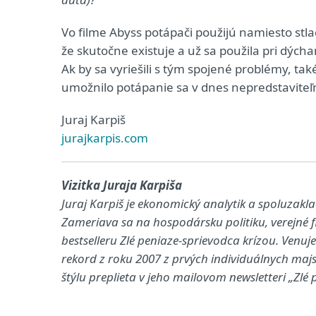
Vo filme Abyss potápači použijú namiesto stl
že skutočne existuje a už sa použila pri dých
Ak by sa vyriešili s tým spojené problémy, tak
umožnilo potápanie sa v dnes nepredstaviteľn
Juraj Karpiš
jurajkarpis.com
Vizitka Juraja Karpiša
Juraj Karpiš je ekonomický analytik a spoluzakl
Zameriava sa na hospodársku politiku, verejné 
bestselleru Zlé peniaze-sprievodca krízou. Venuje
rekord z roku 2007 z prvých individuálnych majs
štýlu preplieta v jeho mailovom newsletteri „Zlé 