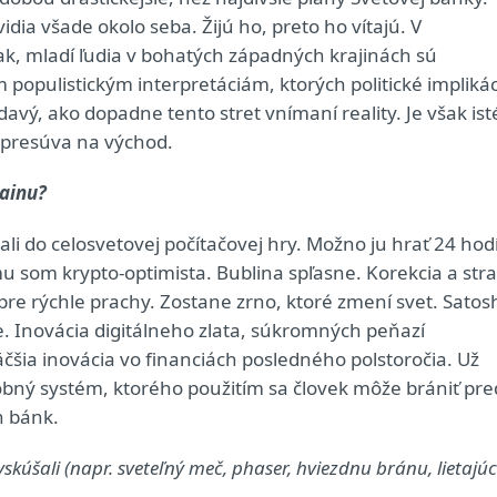
idia všade okolo seba. Žijú ho, preto ho vítajú. V
ak, mladí ľudia v bohatých západných krajinách sú
opulistickým interpretáciám, ktorých politické implikác
vý, ako dopadne tento stret vnímaní reality. Je však ist
ť presúva na východ.
hainu?
 do celosvetovej počítačovej hry. Možno ju hrať 24 hod
 som krypto-optimista. Bublina spľasne. Korekcia a stra
 pre rýchle prachy. Zostane zrno, ktoré zmení svet. Satos
. Inovácia digitálneho zlata, súkromných peňazí
šia inovácia vo financiách posledného polstoročia. Už
bný systém, ktorého použitím sa človek môže brániť pre
h bánk.
vyskúšali (napr. sveteľný meč, phaser, hviezdnu bránu, lietajú