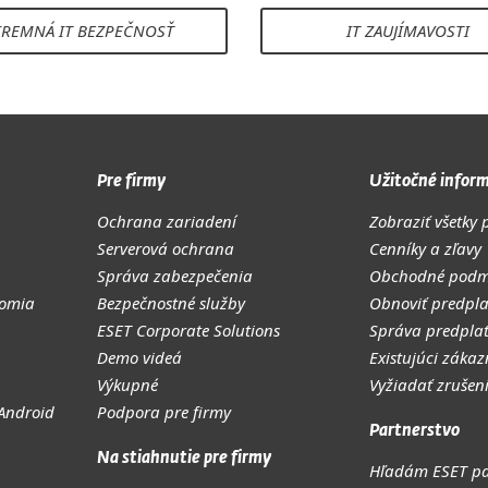
IREMNÁ IT BEZPEČNOSŤ
IT ZAUJÍMAVOSTI
Pre firmy
Užitočné inform
Ochrana zariadení
Zobraziť všetky 
Serverová ochrana
Cenníky a zľavy
Správa zabezpečenia
Obchodné podm
romia
Bezpečnostné služby
Obnoviť predpl
ESET Corporate Solutions
Správa predpla
Demo videá
Existujúci zákaz
Výkupné
Vyžiadať zrušen
 Android
Podpora pre firmy
Partnerstvo
Na stiahnutie pre firmy
Hľadám ESET pa