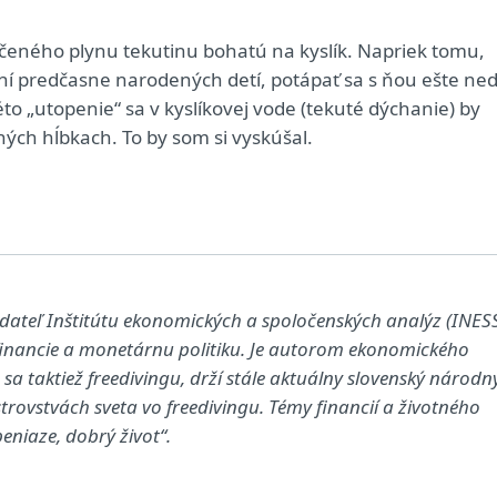
ačeného plynu tekutinu bohatú na kyslík. Napriek tomu,
aní predčasne narodených detí, potápať sa s ňou ešte ned
éto „utopenie“ sa v kyslíkovej vode (tekuté dýchanie) by
ých hĺbkach. To by som si vyskúšal.
adateľ Inštitútu ekonomických a spoločenských analýz (INESS
financie a monetárnu politiku. Je autorom ekonomického
 sa taktiež freedivingu, drží stále aktuálny slovenský národn
trovstvách sveta vo freedivingu. Témy financií a životného
peniaze, dobrý život“.