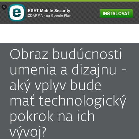
×
ESET Mobile Security
INŠTALOVAŤ
MENU
ZDARMA - na Google Play
Obraz budúcnosti
umenia a dizajnu -
aký vplyv bude
mať technologický
pokrok na ich
vývoj?