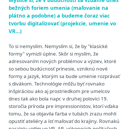
Myslíte si, že v budúcnosti sa vzdáme dnes
bežných foriem umenia (maľovanie na
plátno a podobne) a budeme čoraz viac
tvorbu digitalizovať (projekcie, umenie vo
VR…)
To si nemyslím. Nemyslím si, že by "klasické
formy" vymizli úplne. Skôr si myslím, že
adresovaním nových problémov a výziev, ktoré
so sebou budúcnosť prinesie, vzniknú nové
formy a jazyk, ktorým sa bude umenie rozprávať
s divákom. Technológie môžu byť rovnako
inšpiráciou ako aj prostriedkom pre umelcov
dnes tak ako bola napr. v druhej polovici 19.
storočia príroda pre impressionistov, ktorí vďaka
tomu, že sa objavila farba v tubách zrazu mohli
opustiť ateliéry a ísť maľovať do krajiny. Rovnakú
paralelu vidím vo VR, AR, výkonných počítačoch