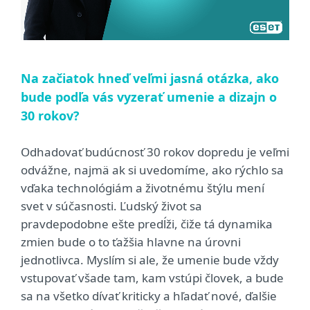
Na začiatok hneď veľmi jasná otázka, ako
bude podľa vás vyzerať umenie a dizajn o
30 rokov?
Odhadovať budúcnosť 30 rokov dopredu je veľmi
odvážne, najmä ak si uvedomíme, ako rýchlo sa
vďaka technológiám a životnému štýlu mení
svet v súčasnosti. Ľudský život sa
pravdepodobne ešte predĺži, čiže tá dynamika
zmien bude o to ťažšia hlavne na úrovni
jednotlivca. Myslím si ale, že umenie bude vždy
vstupovať všade tam, kam vstúpi človek, a bude
sa na všetko dívať kriticky a hľadať nové, ďalšie