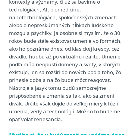
kontexty a významy, či už sa bavíme o
techológiách, AI, biomedicíne,
nanotechnológiách, spoločenských zmenách
alebo o nepreskúmaných hĺbkach ľudského
mozgu a psychiky. Ja osobne si myslím, že o 30
rokov bude stále existovať umenie vo formách,
ako ho poznáme dnes, od klasickej kresby, cez
divadlo, hudbu až po virtuálnu realitu. Umenie
podľa mňa neopustí domény a svety, v ktorých
existuje, len sa rozšíri do nových podľa toho, čo
prinesie doba a na čo bude môcť reagovať.
Nástroje a jazyk tomu budú samozrejme
prispôsobené a zmenia sa tak, ako sa zmení
divák. Určite však dôjde do veľkej miery k fúzii
umenia, vedy a technológií. Možno to budeme
opäť volať renesancia.