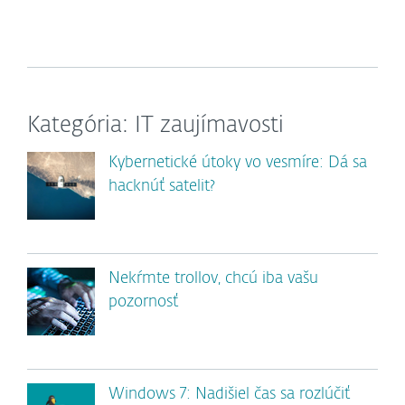
Kategória: IT zaujímavosti
Kybernetické útoky vo vesmíre: Dá sa
hacknúť satelit?
Nekŕmte trollov, chcú iba vašu
pozornosť
Windows 7: Nadišiel čas sa rozlúčiť