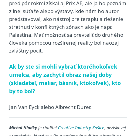
pred pár rokmi získal aj Prix AE, ale ja ho poznám
z inej súťaže alebo výstavy, kde nám ho autor
predstavoval, ako nástroj pre terapiu a riešenie
stretnutí v konfliktných zónach ako je napr.
Palestína. Mať možnosť sa prevteliť do druhého
človeka pomocou rozšírenej reality bol naozaj
zvláštny pocit.
Ak by ste si mohli vybrať ktoréhokoľvek
umelca, aby zachytil obraz našej doby
(skladateľ, maliar, básnik, ktokoľvek), kto
by to bol?
Jan Van Eyck alebo Albrecht Durer.
Michal Hladky
je riaditeľ
Creative Industry Košice
, neziskovej
organizácie, ktorá rozvíja a podporuje kultúru a kreatívny