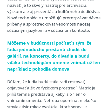
nazvať. Je to skvelý nástroj pre archiváciu,
výskum ale aj prezentáciu kultúrneho dedičstva.
Nové technológie umožňujú prerozprávať dávne
príbehy a sprostredkovať vedomosti naozaj
súčasným jazykom a v súčasnom kontexte.
Môžeme v budúcnosti počítať s tým, že
ľudia jednoducho prestanú chodiť do
galérií, na koncerty, do divadla a budú
vďaka technológiám umenie vnímať už len
napríklad z pohodlia domova
Dúfam, že ľudia budú stále radi cestovať,
objavovať a žiť vo fyzickom prostredí. Matrix je
príliš temná predstava aj keby išlo "len" o
vnímanie umenia. Netreba opomínať niekoľko
stoviek tisíc rokov evolúcie, ktoré spravili z