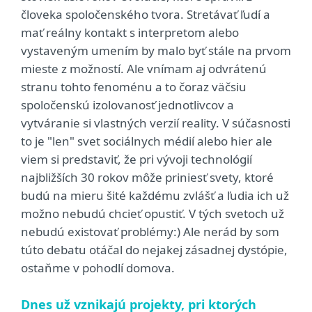
človeka spoločenského tvora. Stretávať ľudí a
mať reálny kontakt s interpretom alebo
vystaveným umením by malo byť stále na prvom
mieste z možností. Ale vnímam aj odvrátenú
stranu tohto fenoménu a to čoraz väčsiu
spoločenskú izolovanosť jednotlivcov a
vytváranie si vlastných verzií reality. V súčasnosti
to je "len" svet sociálnych médií alebo hier ale
viem si predstaviť, že pri vývoji technológií
najbližších 30 rokov môže priniesť svety, ktoré
budú na mieru šité každému zvlášť a ľudia ich už
možno nebudú chcieť opustiť. V tých svetoch už
nebudú existovať problémy:) Ale nerád by som
túto debatu otáčal do nejakej zásadnej dystópie,
ostaňme v pohodlí domova.
Dnes už vznikajú projekty, pri ktorých