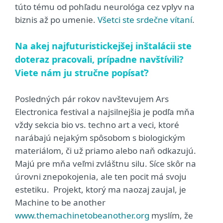
túto tému od pohľadu neurológa cez vplyv na
biznis až po umenie.
Všetci ste srdečne vítaní
.
Na akej najfuturistickejšej inštalácii ste
doteraz pracovali, prípadne navštívili?
Viete nám ju stručne popísať?
Posledných pár rokov navštevujem Ars
Electronica festival a najsilnejšia je podľa mňa
vždy sekcia bio vs. techno art a veci, ktoré
narábajú nejakým spôsobom s biologickým
materiálom, či už priamo alebo naň odkazujú.
Majú pre mňa veľmi zvláštnu silu. Síce skôr na
úrovni znepokojenia, ale ten pocit má svoju
estetiku. Projekt, ktorý ma naozaj zaujal, je
Machine to be another
www.themachinetobeanother.org
myslím, že