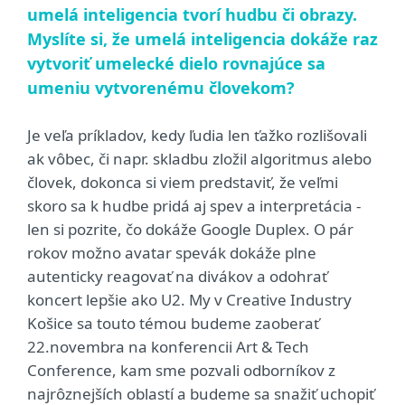
umelá inteligencia tvorí hudbu či obrazy.
Myslíte si, že umelá inteligencia dokáže raz
vytvoriť umelecké dielo rovnajúce sa
umeniu vytvorenému človekom?
Je veľa príkladov, kedy ľudia len ťažko rozlišovali
ak vôbec, či napr. skladbu zložil algoritmus alebo
človek, dokonca si viem predstaviť, že veľmi
skoro sa k hudbe pridá aj spev a interpretácia -
len si pozrite, čo dokáže Google Duplex. O pár
rokov možno avatar spevák dokáže plne
autenticky reagovať na divákov a odohrať
koncert lepšie ako U2. My v Creative Industry
Košice sa touto témou budeme zaoberať
22.novembra na konferencii Art & Tech
Conference, kam sme pozvali odborníkov z
najrôznejších oblastí a budeme sa snažiť uchopiť