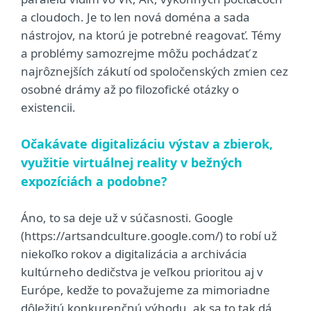
a cloudoch. Je to len nová doména a sada
nástrojov, na ktorú je potrebné reagovať. Témy
a problémy samozrejme môžu pochádzať z
najrôznejších zákutí od spoločenských zmien cez
osobné drámy až po filozofické otázky o
existencii.
Očakávate digitalizáciu výstav a zbierok,
využitie virtuálnej reality v bežných
expozíciách a podobne?
Áno, to sa deje už v súčasnosti. Google
(https://artsandculture.google.com/) to robí už
niekoľko rokov a digitalizácia a archivácia
kultúrneho dedičstva je veľkou prioritou aj v
Európe, kedže to považujeme za mimoriadne
dôležitú konkurenčnú výhodu, ak sa to tak dá