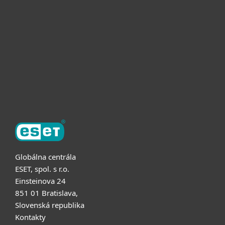
Pre firmy
Užitočné informácie
Partnerstvo
O ESET
Globálna centrála
ESET, spol. s r.o.
Einsteinova 24
851 01 Bratislava,
Slovenská republika
Kontakty