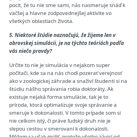
pocit, že tu nie sme sami, nás nasmeruje snáď k
väčšej a hlavne zodpovednejšej aktivite vo
všetkých oblastiach života.
5. Niektoré štúdie naznačujú, že žijeme len v
obrovskej simulácii, je na týchto teóriách podľa
vás niečo pravdy?
Určite to nie je simulácia v nejakom super
počítači, kde sa na nás chodí pozerať verejnosť
ako v zoologickej záhrade a snaživí študenti si na
štúdiu nášho správania robia doktoráty. Ak
existuje nejaká forma simulácie, tak je to
príroda, ktorá optimalizuje svoje správanie a
smeruje k dokonalosti. V tomto prípade som si
nie celkom istý, či práve ľudský druh nie je
slepou cestou v smerovaní k dokonalosti.
Môžem sa však mýliť, pretože všetko závisí od