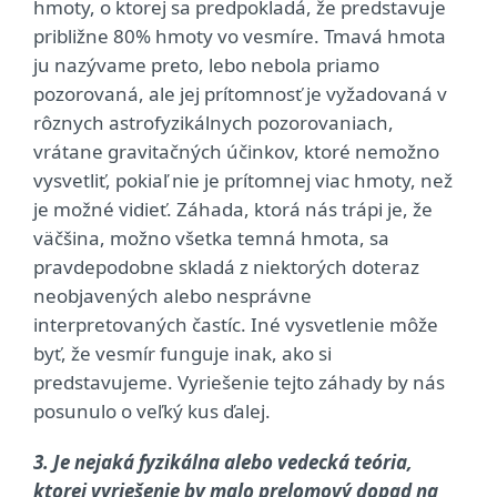
hmoty, o ktorej sa predpokladá, že predstavuje
približne 80% hmoty vo vesmíre. Tmavá hmota
ju nazývame preto, lebo nebola priamo
pozorovaná, ale jej prítomnosť je vyžadovaná v
rôznych astrofyzikálnych pozorovaniach,
vrátane gravitačných účinkov, ktoré nemožno
vysvetliť, pokiaľ nie je prítomnej viac hmoty, než
je možné vidieť. Záhada, ktorá nás trápi je, že
väčšina, možno všetka temná hmota, sa
pravdepodobne skladá z niektorých doteraz
neobjavených alebo nesprávne
interpretovaných častíc. Iné vysvetlenie môže
byť, že vesmír funguje inak, ako si
predstavujeme. Vyriešenie tejto záhady by nás
posunulo o veľký kus ďalej.
3. Je nejaká fyzikálna alebo vedecká teória,
ktorej vyriešenie by malo prelomový dopad na