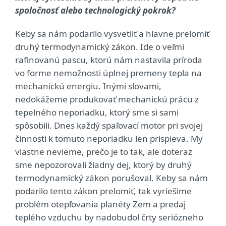
spoločnosť alebo technologický pokrok?
Keby sa nám podarilo vysvetliť a hlavne prelomiť
druhý termodynamický zákon. Ide o veľmi
rafinovanú pascu, ktorú nám nastavila príroda
vo forme nemožnosti úplnej premeny tepla na
mechanickú energiu. Inými slovami,
nedokážeme produkovať mechanickú prácu z
tepelného neporiadku, ktorý sme si sami
spôsobili. Dnes každý spaľovací motor pri svojej
činnosti k tomuto neporiadku len prispieva. My
vlastne nevieme, prečo je to tak, ale doteraz
sme nepozorovali žiadny dej, ktorý by druhý
termodynamický zákon porušoval. Keby sa nám
podarilo tento zákon prelomiť, tak vyriešime
problém otepľovania planéty Zem a predaj
teplého vzduchu by nadobudol črty seriózneho