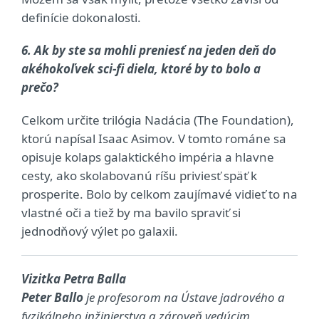
definície dokonalosti.
6. Ak by ste sa mohli preniesť na jeden deň do
akéhokoľvek sci-fi diela, ktoré by to bolo a
prečo?
Celkom určite trilógia Nadácia (The Foundation),
ktorú napísal Isaac Asimov. V tomto románe sa
opisuje kolaps galaktického impéria a hlavne
cesty, ako skolabovanú ríšu priviesť späť k
prosperite. Bolo by celkom zaujímavé vidieť to na
vlastné oči a tiež by ma bavilo spraviť si
jednodňový výlet po galaxii.
Vizitka Petra Balla
Peter Ballo
je profesorom na Ústave jadrového a
fyzikálneho inžinierstva a zároveň vedúcim