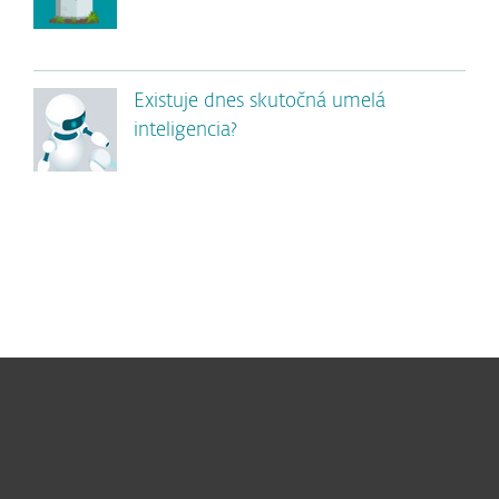
Existuje dnes skutočná umelá
inteligencia?
Pre domácnosti
Pre firmy