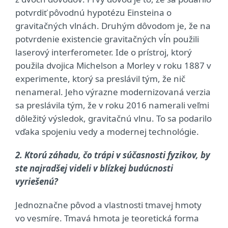
potvrdiť pôvodnú hypotézu Einsteina o
gravitačných vlnách. Druhým dôvodom je, že na
potvrdenie existencie gravitačných vĺn použili
laserový interferometer. Ide o prístroj, ktorý
použila dvojica Michelson a Morley v roku 1887 v
experimente, ktorý sa preslávil tým, že nič
nenameral. Jeho výrazne modernizovaná verzia
sa preslávila tým, že v roku 2016 namerali veľmi
dôležitý výsledok, gravitačnú vlnu. To sa podarilo
vďaka spojeniu vedy a modernej technológie.
2. Ktorú záhadu, čo trápi v súčasnosti fyzikov, by
ste najradšej videli v blízkej budúcnosti
vyriešenú?
Jednoznačne pôvod a vlastnosti tmavej hmoty
vo vesmíre. Tmavá hmota je teoretická forma