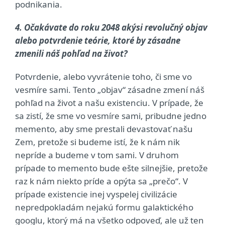
podnikania.
4. Očakávate do roku 2048 akýsi revolučný objav
alebo potvrdenie teórie, ktoré by zásadne
zmenili náš pohľad na život?
Potvrdenie, alebo vyvrátenie toho, či sme vo
vesmíre sami. Tento „objav“ zásadne zmení náš
pohľad na život a našu existenciu. V prípade, že
sa zistí, že sme vo vesmíre sami, pribudne jedno
memento, aby sme prestali devastovať našu
Zem, pretože si budeme istí, že k nám nik
nepríde a budeme v tom sami. V druhom
prípade to memento bude ešte silnejšie, pretože
raz k nám niekto príde a opýta sa „prečo“. V
prípade existencie inej vyspelej civilizácie
nepredpokladám nejakú formu galaktického
googlu, ktorý má na všetko odpoveď, ale už ten