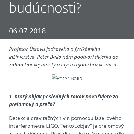
budúcnosti?
06.07.2018
Profesor Ústavu jadrového a fyzikálneho
inžinierstva, Peter Ballo nám pootvorí dvierka do
záhad tmavej hmoty a iných tajomstiev vesmíru.
1. Ktorý objav posledných rokov považujete za
prelomový a prečo?
Detekcia gravitačných vĺn pomocou laserového
interferometra LIGO. Tento „objav“ je prelomový
z dvoch dôvodov: Prvý dôvod je to, že sa podarilo