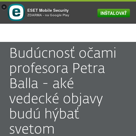
×
ESET Mobile Security
INŠTALOVAŤ
MENU
ZDARMA - na Google Play
Budúcnosť očami
profesora Petra
Balla - aké
vedecké objavy
budú hýbať
svetom