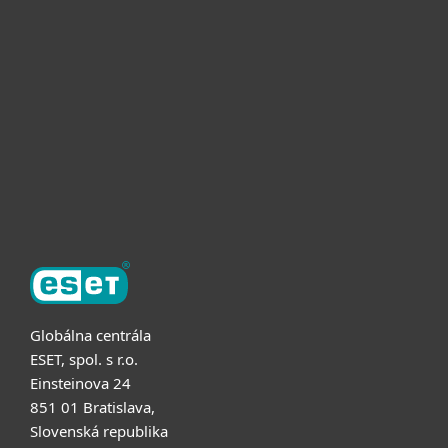
Pre firmy
Užitočné informácie
Partnerstvo
O ESET
Globálna centrála
ESET, spol. s r.o.
Einsteinova 24
851 01 Bratislava,
Slovenská republika