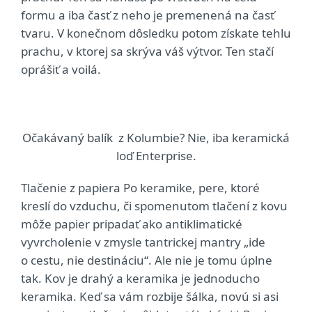
formu a iba časť z neho je premenená na časť
tvaru. V konečnom dôsledku potom získate tehlu
prachu, v ktorej sa skrýva váš výtvor. Ten stačí
oprášiť a voilá.
Očakávaný balík z Kolumbie? Nie, iba keramická
loď Enterprise.
Tlačenie z papiera Po keramike, pere, ktoré
kreslí do vzduchu, či spomenutom tlačení z kovu
môže papier pripadať ako antiklimatické
vyvrcholenie v zmysle tantrickej mantry „ide
o cestu, nie destináciu“. Ale nie je tomu úplne
tak. Kov je drahý a keramika je jednoducho
keramika. Keď sa vám rozbije šálka, novú si asi