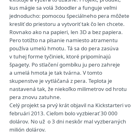
kus mágie sa volá 3doodler a funguje veľmi
jednoducho: pomocou špeciálneho pera môžete
kresliť do priestoru a vytvoriť tak čo len chcete.
Rovnako ako na papieri, len 3D a bez papiera.
Pero totižto na písanie namiesto atramentu
používa umelú hmotu. Tá sa do pera zasúva
v tuhej forme tyčiniek, ktoré pripomínajú
špagety. Po stlačení gombíku ju pero zahreje
a umelá hmota je tak tvárna. V tomto
skupenstve je vytláčaná z pera. Teplota je
nastavená tak, že niekoľko milimetrov od hrotu
pera znovu zatuhne.
Celý projekt sa prvý krát objavil na Kickstarteri vo
februári 2013. Cieľom bolo vyzbierať 30 000
dolárov. No už o 3 dni neskôr mal vyzberaných
milión dolárov.