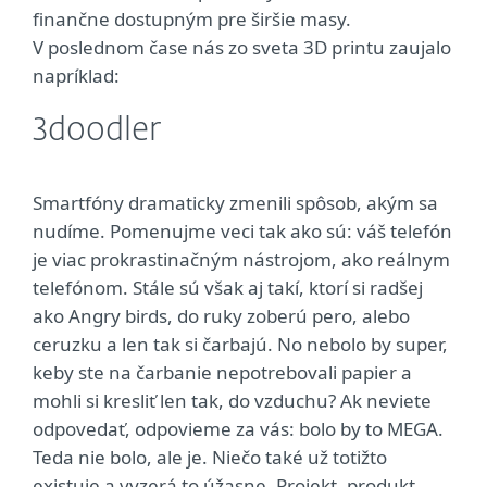
finančne dostupným pre širšie masy.
V poslednom čase nás zo sveta 3D printu zaujalo
napríklad:
3doodler
Smartfóny dramaticky zmenili spôsob, akým sa
nudíme. Pomenujme veci tak ako sú: váš telefón
je viac prokrastinačným nástrojom, ako reálnym
telefónom. Stále sú však aj takí, ktorí si radšej
ako Angry birds, do ruky zoberú pero, alebo
ceruzku a len tak si čarbajú. No nebolo by super,
keby ste na čarbanie nepotrebovali papier a
mohli si kresliť len tak, do vzduchu? Ak neviete
odpovedať, odpovieme za vás: bolo by to MEGA.
Teda nie bolo, ale je. Niečo také už totižto
existuje a vyzerá to úžasne. Projekt, produkt,