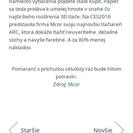
namiesto vytlačenia pôjdete stále kúpiť. Papier
sa teda pridáva k umelej hmote v snahe čo
najširšieho rozšírenia 3D tlače. Na CES2016
predstavila firma Mcor svoju najnovšiu tlačiareň
ARC, ktorá dokáže tlačiť neuveriteľne detailné
sochy a navyše farebne. A za 80% menej
nákladov.
Pomaranč s príchuťou celulózy raz bude hitom
potravín.
Zdroj:
Mcor
Staršie
Novšie