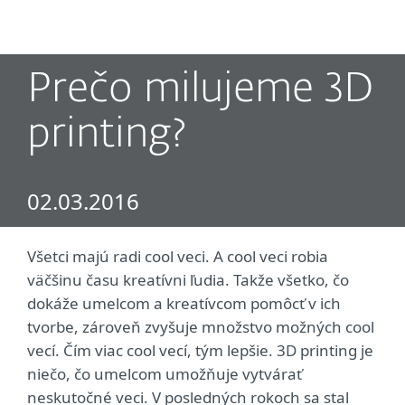
MENU
Prečo milujeme 3D
printing?
02.03.2016
Všetci majú radi cool veci. A cool veci robia
väčšinu času kreatívni ľudia. Takže všetko, čo
dokáže umelcom a kreatívcom pomôcť v ich
tvorbe, zároveň zvyšuje množstvo možných cool
vecí. Čím viac cool vecí, tým lepšie. 3D printing je
niečo, čo umelcom umožňuje vytvárať
neskutočné veci. V posledných rokoch sa stal