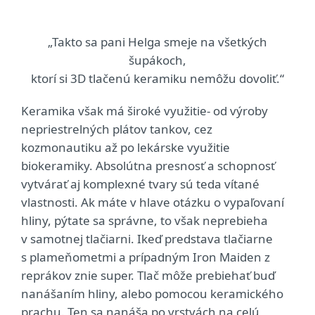
„Takto sa pani Helga smeje na všetkých
šupákoch,
ktorí si 3D tlačenú keramiku nemôžu dovoliť.“
Keramika však má široké využitie- od výroby
nepriestrelných plátov tankov, cez
kozmonautiku až po lekárske využitie
biokeramiky. Absolútna presnosť a schopnosť
vytvárať aj komplexné tvary sú teda vítané
vlastnosti. Ak máte v hlave otázku o vypaľovaní
hliny, pýtate sa správne, to však neprebieha
v samotnej tlačiarni. Ikeď predstava tlačiarne
s plameňometmi a prípadným Iron Maiden z
reprákov znie super. Tlač môže prebiehať buď
nanášaním hliny, alebo pomocou keramického
prachu. Ten sa nanáša po vrstvách na celú