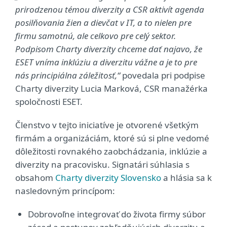
prirodzenou témou diverzity a CSR aktivít agenda
posilňovania žien a dievčat v IT, a to nielen pre
firmu samotnú, ale celkovo pre celý sektor.
Podpisom Charty diverzity chceme dať najavo, že
ESET vníma inklúziu a diverzitu vážne a je to pre
nás principiálna záležitosť,“
povedala pri podpise
Charty diverzity Lucia Marková, CSR manažérka
spoločnosti ESET.
Členstvo v tejto iniciatíve je otvorené všetkým
firmám a organizáciám, ktoré sú si plne vedomé
dôležitosti rovnakého zaobchádzania, inklúzie a
diverzity na pracovisku. Signatári súhlasia s
obsahom
Charty diverzity Slovensko
a hlásia sa k
nasledovným princípom:
Dobrovoľne integrovať do života firmy súbor