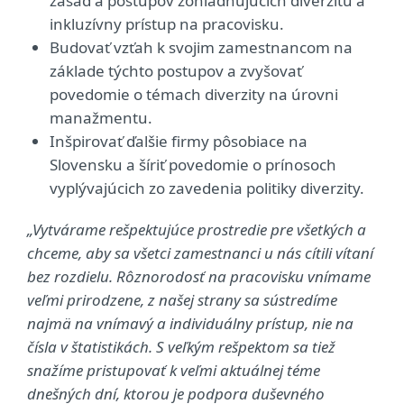
zásad a postupov zohľadňujúcich diverzitu a
inkluzívny prístup na pracovisku.
Budovať vzťah k svojim zamestnancom na
základe týchto postupov a zvyšovať
povedomie o témach diverzity na úrovni
manažmentu.
Inšpirovať ďalšie firmy pôsobiace na
Slovensku a šíriť povedomie o prínosoch
vyplývajúcich zo zavedenia politiky diverzity.
„Vytvárame rešpektujúce prostredie pre všetkých a
chceme, aby sa všetci zamestnanci u nás cítili vítaní
bez rozdielu. Rôznorodosť na pracovisku vnímame
veľmi prirodzene, z našej strany sa sústredíme
najmä na vnímavý a individuálny prístup, nie na
čísla v štatistikách. S veľkým rešpektom sa tiež
snažíme pristupovať k veľmi aktuálnej téme
dnešných dní, ktorou je podpora duševného