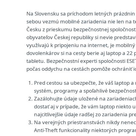
Na Slovensku sa príchodom letných prázdnin 
sebou vezmú mobilné zariadenia nie len na t
Česku z prieskumu bezpečnostnej spoločnosti
obyvateľov Českej republiky si nevie predstav
využívajú k pripojeniu na internet, je mobilný
dovolenkárov si na cesty berie aj laptop a 22
tabletu. Bezpečnostní experti spoločnosti ESE
počas oddychu na cestách pomôže ochrániť ich
Pred cestou sa ubezpečte, že váš laptop a
systém, programy a spoľahlivé bezpečnost
Zazálohujte údaje uložené na zariadeniach
dostať aj v prípade, že vám laptop niekto 
najcitlivejšie údaje radšej zo zariadenia 
Na verejných priestranstvách nikdy nenech
Anti-Theft funkcionality niektorých prog