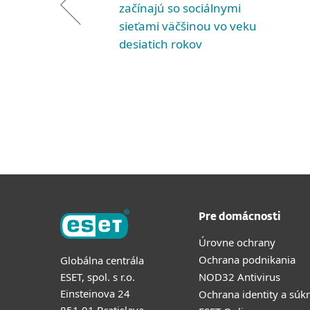
začínajú so sociálnymi
sieťami väčšinou vo veku
desiatich rokov
Pre domácnosti
Úrovne ochrany
Ochrana podnikania
Globálna centrála
ESET, spol. s r.o.
NOD32 Antivirus
Einsteinova 24
Ochrana identity a súk
851 01 Bratislava,