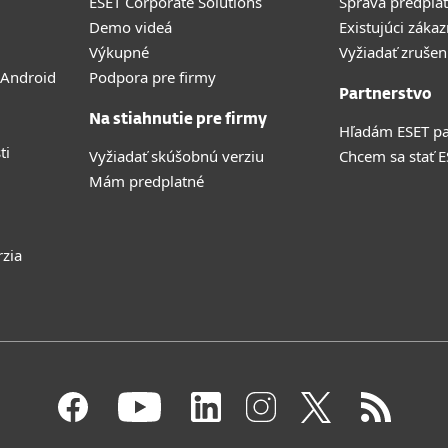
ESET Corporate Solutions
Správa predpla
Demo videá
Existujúci zákaz
Výkupné
Vyžiadať zrušen
 Android
Podpora pre firmy
Partnerstvo
Na stiahnutie pre firmy
Hľadám ESET pa
ti
Vyžiadať skúšobnú verziu
Chcem sa stať 
Mám predplatné
rzia