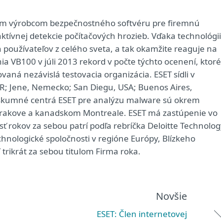
ovým výrobcom bezpečnostného softvéru pre firemnú
aktívnej detekcie počítačových hrozieb. Vďaka technológii
 používateľov z celého sveta, a tak okamžite reaguje na
ia VB100 v júli 2013 rekord v počte týchto ocenení, ktoré
ovaná nezávislá testovacia organizácia. ESET sídli v
ČR; Jene, Nemecko; San Diegu, USA; Buenos Aires,
Výskumné centrá ESET pre analýzu malware sú okrem
m Krakove a kanadskom Montreale. ESET má zastúpenie vo
sť rokov za sebou patrí podľa rebríčka Deloitte Technolo
chnologické spoločnosti v regióne Európy, Blízkeho
 trikrát za sebou titulom Firma roka.
Novšie
ESET: Člen internetovej