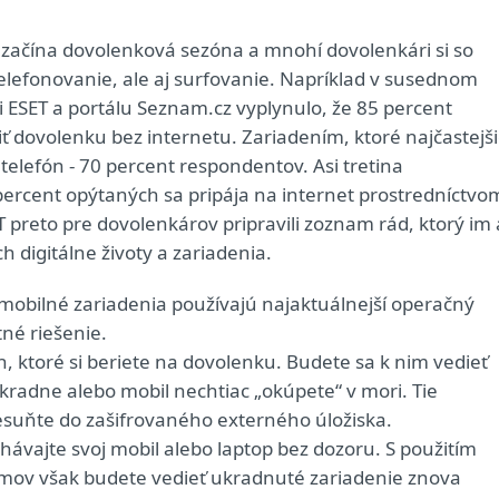
začína dovolenková sezóna a mnohí dovolenkári si so
elefonovanie, ale aj surfovanie. Napríklad v susednom
 ESET a portálu Seznam.cz vyplynulo, že 85 percent
iť dovolenku bez internetu. Zariadením, ktoré najčastejš
 telefón - 70 percent respondentov. Asi tretina
 percent opýtaných sa pripája na internet prostredníctvo
T preto pre dovolenkárov pripravili zoznam rád, ktorý im 
 digitálne životy a zariadenia.
 mobilné zariadenia používajú najaktuálnejší operačný
né riešenie.
, ktoré si beriete na dovolenku. Budete sa k nim vedieť
ukradne alebo mobil nechtiac „okúpete“ v mori. Tie
presuňte do zašifrovaného externého úložiska.
ávajte svoj mobil alebo laptop bez dozoru. S použitím
ramov však budete vedieť ukradnuté zariadenie znova