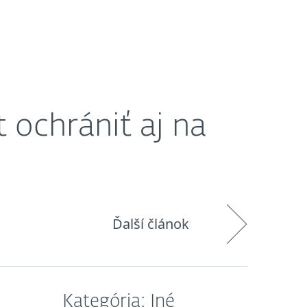
O nás
Košík
Slovensko
t ochrániť aj na
Ďalší článok
Kategória: Iné