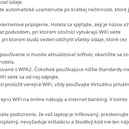
azať údaje.
jte automatické uzamknutie po krátkej nečinnosti, ktoré 
nternetové pripojenie. Hotela sa spýtajte, aký je názov ic
mať podvodom, pri ktorom útočníci vytvárajú WiFi siete
i ktorom budú vedieť odchytiť všetky údaje, ktoré cez
 používanie si musíte aktualizovať softvér, okamžite sa zo
hotela.
frované s WPA2. Čokoľvek používajúce nižšie štandardy ni
Fi siete sa od nej odpojte.
í poslúžiť verejná WiFi, vždy používajte Virtuálnu privát
erejnú WiFi na online nákupy a internet banking. V tomto
te podozrenie, že váš laptop je infikovaný, preskenujte 
bezplatný, nevyžaduje inštaláciu a škodlivý kód nie len ná