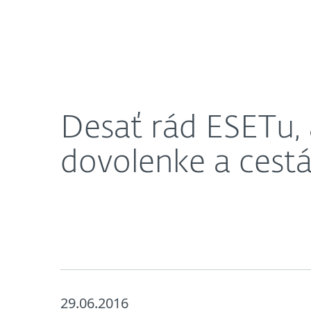
Domácnosti
Firmy
Desať rád ESETu, ako svoj digitálny život ochrániť
O nás
Press centrum
Desať rád ESETu, a
dovolenke a cest
29.06.2016