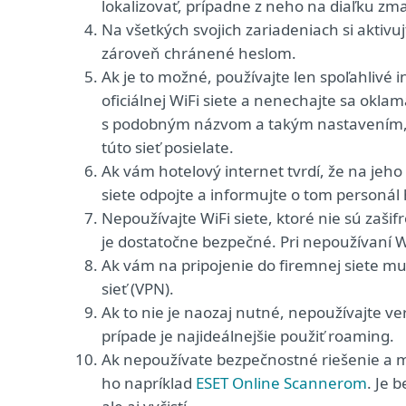
lokalizovať, prípadne z neho na diaľku zm
Na všetkých svojich zariadeniach si aktivu
zároveň chránené heslom.
Ak je to možné, používajte len spoľahlivé i
oficiálnej WiFi siete a nenechajte sa okla
s podobným názvom a takým nastavením, pr
túto sieť posielate.
Ak vám hotelový internet tvrdí, že na jeho
siete odpojte a informujte o tom personál 
Nepoužívajte WiFi siete, ktoré nie sú zaši
je dostatočne bezpečné. Pri nepoužívaní Wi
Ak vám na pripojenie do firemnej siete mus
sieť (VPN).
Ak to nie je naozaj nutné, nepoužívajte v
prípade je najideálnejšie použiť roaming.
Ak nepoužívate bezpečnostné riešenie a má
ho napríklad
ESET Online Scannerom
. Je 