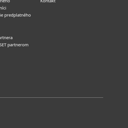
tného
Kontakt
níci
ie predplatného
rtnera
ESET partnerom