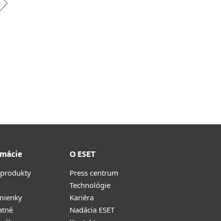
rmácie
O ESET
 produkty
Press centrum
Technológie
mienky
Kariéra
atné
Nadácia ESET