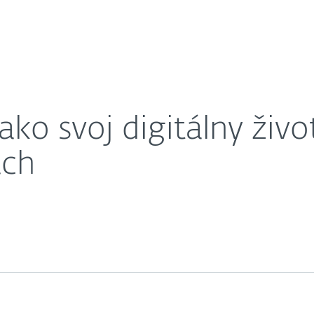
O nás
 aj na dovolenke a cestách
Kariéra
Kontakt
ko svoj digitálny živo
ách