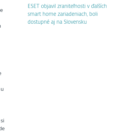
ESET objavil zraniteľnosti v ďalších
je
smart home zariadeniach, boli
dostupné aj na Slovensku
h
e
nu
si
jde