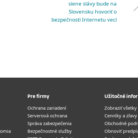
siene slávy bude na
Slovensku hovoriť o
bezpečnosti Internetu vecí
Pre firmy
Užitočné info
Ochrana zariadení
Zobraziť všetky
Serverová ochrana
Cenníky a zľavy
Správa zabezpečenia
Obchodné pod
romia
Bezpečnostné služby
Obnoviť predpl