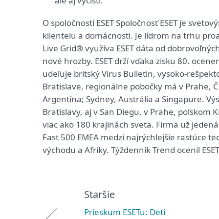
ale aj vyčistí.
O spoločnosti ESET Spoločnosť ESET je svet
klientelu a domácnosti. Je lídrom na trhu pro
Live Grid® využíva ESET dáta od dobrovoľných
nové hrozby. ESET drží vďaka zisku 80. ocenen
udeľuje britský Virus Bulletin, vysoko-rešpekt
Bratislave, regionálne pobočky má v Prahe, 
Argentína; Sydney, Austrália a Singapure. 
Bratislavy, aj v San Diegu, v Prahe, poľsko
viac ako 180 krajinách sveta. Firma už jedená
Fast 500 EMEA medzi najrýchlejšie rastúce te
východu a Afriky. Týždenník Trend ocenil ESET
Staršie
Prieskum ESETu: Deti