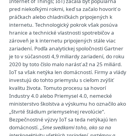
Internet of Things; IoT) začala byť populárna
pred niekoľkými rokmi, keď sa začalo hovoriť o
práčkach alebo chladničkách pripojených k
internetu. Technologický pokrok však posúva
hranice a technické vlastnosti spotrebičov a
zároveň je k internetu pripojených stále viac
zariadení. Podľa analytickej spoločnosti Gartner
je to v súčasnosti 4,9 miliardy zariadení, do roku
2020 by toto číslo malo narásť až na 25 miliárd.
IoT sa však netýka len domácností. Firmy a vlády
investujú do tohto priemyslu s cieľom zvýšiť
kvalitu života. Tomuto procesu sa hovorí
Industry 4.0 alebo Priemysel 4.0, nemecké
ministerstvo školstva a výskumu ho označilo ako
„štvrté štádium priemyselnej revolúcie“.
Bezpečnostné výzvy IoT sa teda netýkajú len
domácností.
„Sme svedkami toho, ako sa na
interkonektivitu všetkých zariadení, systémov a