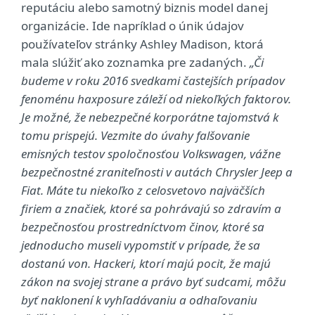
reputáciu alebo samotný biznis model danej
organizácie. Ide napríklad o únik údajov
používateľov stránky Ashley Madison, ktorá
mala slúžiť ako zoznamka pre zadaných.
„Či
budeme v roku 2016 svedkami častejších prípadov
fenoménu haxposure záleží od niekoľkých faktorov.
Je možné, že nebezpečné korporátne tajomstvá k
tomu prispejú. Vezmite do úvahy falšovanie
emisných testov spoločnosťou Volkswagen, vážne
bezpečnostné zraniteľnosti v autách Chrysler Jeep a
Fiat. Máte tu niekoľko z celosvetovo najväčších
firiem a značiek, ktoré sa pohrávajú so zdravím a
bezpečnosťou prostredníctvom činov, ktoré sa
jednoducho museli vypomstiť v prípade, že sa
dostanú von. Hackeri, ktorí majú pocit, že majú
zákon na svojej strane a právo byť sudcami, môžu
byť naklonení k vyhľadávaniu a odhaľovaniu