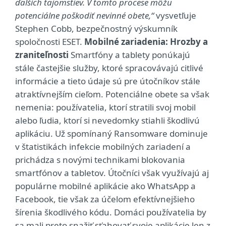
ďalších tajomstiev. V tomto procese môžu
potenciálne poškodiť nevinné obete,“
vysvetľuje
Stephen Cobb, bezpečnostný výskumník
spoločnosti ESET.
Mobilné zariadenia: Hrozby a
zraniteľnosti
Smartfóny a tablety ponúkajú
stále častejšie služby, ktoré spracovávajú citlivé
informácie a tieto údaje sú pre útočníkov stále
atraktívnejším cieľom. Potenciálne obete sa však
nemenia: používatelia, ktorí stratili svoj mobil
alebo ľudia, ktorí si nevedomky stiahli škodlivú
aplikáciu. Už spomínaný Ransomware dominuje
v štatistikách infekcie mobilných zariadení a
prichádza s novými technikami blokovania
smartfónov a tabletov. Útočníci však využívajú aj
populárne mobilné aplikácie ako WhatsApp a
Facebook, tie však za účelom efektívnejšieho
šírenia škodlivého kódu. Domáci používatelia by
sa mali preto snažiť sťahovať svoje aplikácie len z