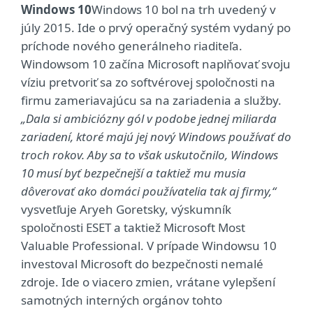
Windows 10
Windows 10 bol na trh uvedený v
júly 2015. Ide o prvý operačný systém vydaný po
príchode nového generálneho riaditeľa.
Windowsom 10 začína Microsoft naplňovať svoju
víziu pretvoriť sa zo softvérovej spoločnosti na
firmu zameriavajúcu sa na zariadenia a služby.
„Dala si ambiciózny gól v podobe jednej miliarda
zariadení, ktoré majú jej nový Windows používať do
troch rokov. Aby sa to však uskutočnilo, Windows
10 musí byť bezpečnejší a taktiež mu musia
dôverovať ako domáci používatelia tak aj firmy,“
vysvetľuje Aryeh Goretsky, výskumník
spoločnosti ESET a taktiež Microsoft Most
Valuable Professional. V prípade Windowsu 10
investoval Microsoft do bezpečnosti nemalé
zdroje. Ide o viacero zmien, vrátane vylepšení
samotných interných orgánov tohto