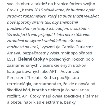
svojich obetí a taktiež na hranice foriem svojho
útoku.
„V roku 2016 očakávame, že budeme opäť
sledovať ransomware, ktorý sa bude snažiť využívať
nové spôsoby šírenie tak, aby znemožnil
používateľom prístup k ich údajom a službám.
Vzrastajúci trend pripájať k internetu stále viac
zariadení poskytne kriminálnikom ešte viac
možností na útok,“
vysvetľuje Camilo Gutierrez
Amaya, bezpečnostný výskumník spoločnosti
ESET.
Cielené útoky
V posledných rokoch bolo
zaznamenaných viacero cielených útokov
kategorizovaných ako APT – Advanced
Persistent Threats. Keď sa použije táto
terminológia, neznamená to, že ide o obyčajný
škodlivý kód, ktorého cieľom je čo najviac sa
rozšíriť. APT útoky majú oveľa špecifickejší zámer
a obete, napríklad elektrárne, banky,