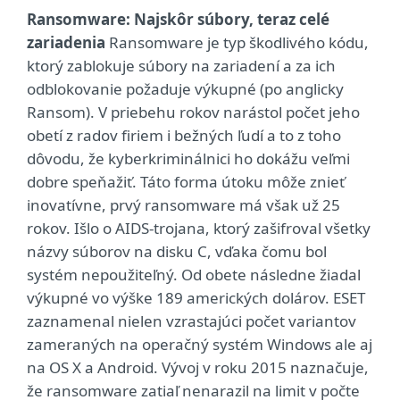
Ransomware: Najskôr súbory, teraz celé
zariadenia
Ransomware je typ škodlivého kódu,
ktorý zablokuje súbory na zariadení a za ich
odblokovanie požaduje výkupné (po anglicky
Ransom). V priebehu rokov narástol počet jeho
obetí z radov firiem i bežných ľudí a to z toho
dôvodu, že kyberkriminálnici ho dokážu veľmi
dobre speňažiť. Táto forma útoku môže znieť
inovatívne, prvý ransomware má však už 25
rokov. Išlo o AIDS-trojana, ktorý zašifroval všetky
názvy súborov na disku C, vďaka čomu bol
systém nepoužiteľný. Od obete následne žiadal
výkupné vo výške 189 amerických dolárov. ESET
zaznamenal nielen vzrastajúci počet variantov
zameraných na operačný systém Windows ale aj
na OS X a Android. Vývoj v roku 2015 naznačuje,
že ransomware zatiaľ nenarazil na limit v počte