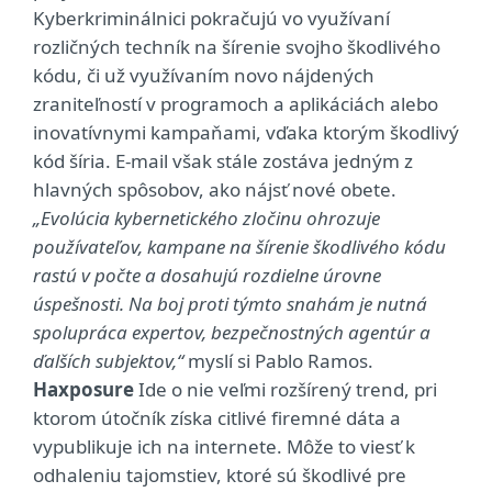
Kyberkriminálnici pokračujú vo využívaní
rozličných techník na šírenie svojho škodlivého
kódu, či už využívaním novo nájdených
zraniteľností v programoch a aplikáciách alebo
inovatívnymi kampaňami, vďaka ktorým škodlivý
kód šíria. E-mail však stále zostáva jedným z
hlavných spôsobov, ako nájsť nové obete.
„Evolúcia kybernetického zločinu ohrozuje
používateľov, kampane na šírenie škodlivého kódu
rastú v počte a dosahujú rozdielne úrovne
úspešnosti. Na boj proti týmto snahám je nutná
spolupráca expertov, bezpečnostných agentúr a
ďalších subjektov,“
myslí si Pablo Ramos.
Haxposure
Ide o nie veľmi rozšírený trend, pri
ktorom útočník získa citlivé firemné dáta a
vypublikuje ich na internete. Môže to viesť k
odhaleniu tajomstiev, ktoré sú škodlivé pre