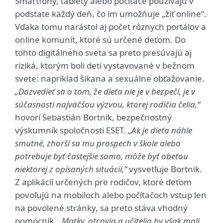
Smartfóny, tablety alebo počítače používajú v
podstate každý deň, čo im umožňuje „žiť online“.
Vďaka tomu narástol aj počet rôznych portálov a
online komunít, ktoré sú určené deťom. Do
tohto digitálneho sveta sa preto presúvajú aj
riziká, ktorým boli deti vystavované v bežnom
svete: napríklad šikana a sexuálne obťažovanie.
„Dozvedieť sa o tom, že dieťa nie je v bezpečí, je v
súčasnosti najväčšou výzvou, ktorej rodičia čelia,“
hovorí Sebastián Bortnik, bezpečnostný
výskumník spoločnosti ESET.
„Ak je dieťa náhle
smutné, zhorší sa mu prospech v škole alebo
potrebuje byť častejšie samo, môže byť obeťou
niektorej z opísaných situácií,“
vysvetľuje Bortnik.
Z aplikácií určených pre rodičov, ktoré deťom
povoľujú na mobiloch alebo počítačoch vstup len
na povolené stránky, sa preto stáva vhodný
pomocník.
„Matky, otcovia a učitelia by však mali