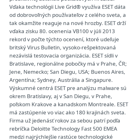
Vďaka technológii Live Grid® využíva ESET dáta
od dobrovoľných používateľov z celého sveta, a
tak okamžite reaguje na nové hrozby. ESET drží
vďaka zisku 80. ocenenia VB100 v júli 2013
rekord v počte týchto ocenení, ktoré udeľuje
britský Virus Bulletin, vysoko-rešpektovaná
nezávislá testovacia organizácia. ESET sídli v
Bratislave, regionálne pobočky má v Prahe, ČR;
Jene, Nemecko; San Diegu, USA; Buenos Aires,
Argentína; Sydney, Austrália a Singapure.
Výskumné centrá ESET pre analýzu malware sú
okrem Bratislavy, aj v San Diegu, v Prahe,
poľskom Krakove a kanadskom Montreale. ESET
má zastúpenie vo viac ako 180 krajinách sveta.
Firma už jedenásť rokov za sebou patrí podľa
rebríčka Deloitte Technology Fast 500 EMEA
medzi najrýchlejšie rastúce technologické