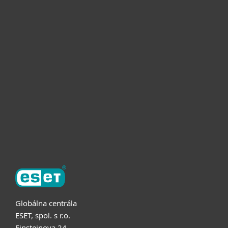
Pre domácnosti
Pre firmy
Užitočné informácie
Partnerstvo
O ESET
Globálna centrála
ESET, spol. s r.o.
Einsteinova 24