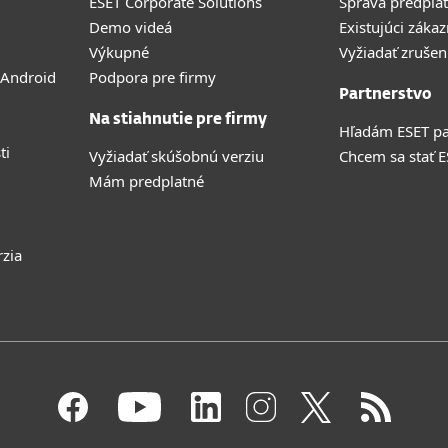
ESET Corporate Solutions
Správa predpla
Demo videá
Existujúci zákaz
Výkupné
Vyžiadať zrušen
 Android
Podpora pre firmy
Partnerstvo
Na stiahnutie pre firmy
Hľadám ESET pa
ti
Vyžiadať skúšobnú verziu
Chcem sa stať 
Mám predplatné
rzia