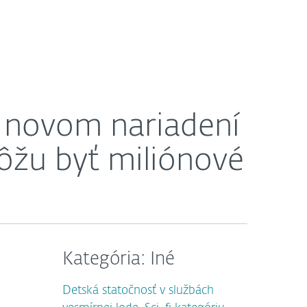
O nás
Košík
Slovensko
yť miliónové
o novom nariadení
ôžu byť miliónové
Kategória: Iné
Detská statočnosť v službách