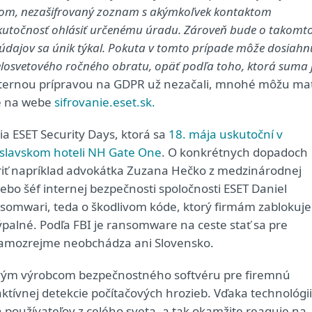
okom, nezašifrovaný zoznam s akýmkoľvek kontaktom
 skutočnosť ohlásiť určenému úradu. Zároveň bude o takomt
 údajov sa únik týkal. Pokuta v tomto prípade môže dosiahn
celosvetového ročného obratu, opäť podľa toho, ktorá suma 
internou prípravou na GDPR už nezačali, mnohé môžu ma
te na webe
sifrovanie.eset.sk.
 ESET Security Days, ktorá sa
18. mája uskutoční v
tislavskom hoteli NH Gate One
. O konkrétnych dopadoch
riť napríklad advokátka Zuzana Hečko z medzinárodnej
lebo šéf internej bezpečnosti spoločnosti ESET Daniel
somwari, teda o škodlivom kóde, ktorý firmám zablokuje
ýpalné. Podľa FBI je ransomware na ceste stať sa pre
samozrejme neobchádza ani Slovensko.
ovým výrobcom bezpečnostného softvéru pre firemnú
aktívnej detekcie počítačových hrozieb. Vďaka technológii
 používateľov z celého sveta, a tak okamžite reaguje na