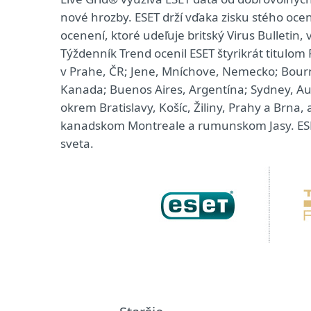
nové hrozby. ESET drží vďaka zisku stého oce
ocenení, ktoré udeľuje britský Virus Bulletin
Týždenník Trend ocenil ESET štyrikrát titulom 
v Prahe, ČR; Jene, Mníchove, Nemecko; Bourn
Kanada; Buenos Aires, Argentína; Sydney, Au
okrem Bratislavy, Košíc, Žiliny, Prahy a Brna
kanadskom Montreale a rumunskom Jasy. ESET
sveta.