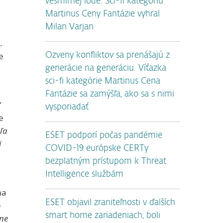
vesmírnej lode. Sci-fi kategóriu
Martinus Ceny Fantázie vyhral
Milan Varjan
.
e
Ozveny konfliktov sa prenášajú z
generácie na generáciu. Víťazka
sci-fi kategórie Martinus Cena
Fantázie sa zamýšľa, ako sa s nimi
“
vysporiadať
e
dľa
ESET podporí počas pandémie
i
COVID-19 európske CERTy
bezplatným prístupom k Threat
Intelligence službám
ma
ESET objavil zraniteľnosti v ďalších
e
smart home zariadeniach, boli
kne