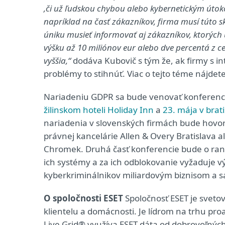
,či už ľudskou chybou alebo kybernetickým út
napríklad na časť zákazníkov, firma musí túto
úniku musieť informovať aj zákazníkov, ktorých
výšku až 10 miliónov eur alebo dve percentá z 
vyššia,“
dodáva Kubovič s tým že, ak firmy s 
problémy to stihnúť. Viac o tejto téme nájde
Nariadeniu GDPR sa bude venovať konferencia
žilinskom hoteli Holiday Inn
a
23. mája v bra
nariadenia v slovenských firmách bude hovo
právnej kancelárie Allen & Overy Bratislava a
Chromek. Druhá časť konferencie bude o ran
ich systémy a za ich odblokovanie vyžaduje v
kyberkriminálnikov miliardovým biznisom a 
O spoločnosti ESET
Spoločnosť ESET je svet
klientelu a domácnosti. Je lídrom na trhu pro
Live Grid® využíva ESET dáta od dobrovoľných