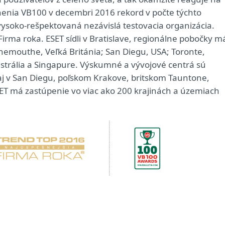
nenia VB100 v decembri 2016 rekord v počte týchto
, vysoko-rešpektovaná nezávislá testovacia organizácia.
Firma roka. ESET sídli v Bratislave, regionálne pobočky m
emouthe, Veľká Británia; San Diegu, USA; Toronte,
strália a Singapure. Výskumné a vývojové centrá sú
, aj v San Diegu, poľskom Krakove, britskom Tauntone,
 má zastúpenie vo viac ako 200 krajinách a územiach