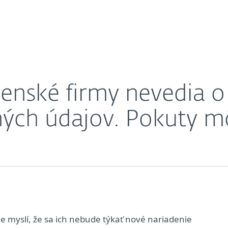
O nás
riadení na ochranu osobných údajov. Pokuty môžu b
Kariéra
Kontakt
enské firmy nevedia 
ých údajov. Pokuty m
e myslí, že sa ich nebude týkať nové nariadenie