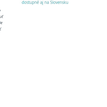
dostupné aj na Slovensku
o
uť
je
ť