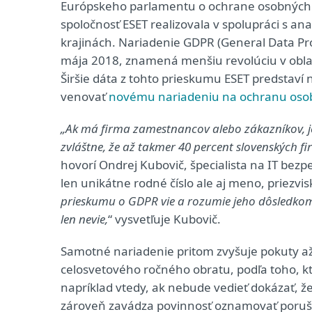
Európskeho parlamentu o ochrane osobných ú
spoločnosť ESET realizovala v spolupráci s a
krajinách. Nariadenie GDPR (General Data Pro
mája 2018, znamená menšiu revolúciu v oblas
Širšie dáta z tohto prieskumu ESET predstaví
venovať
novému nariadeniu na ochranu oso
„Ak má firma zamestnancov alebo zákazníkov, j
zvláštne, že až takmer 40 percent slovenských fi
hovorí Ondrej Kubovič, špecialista na IT bez
len unikátne rodné číslo ale aj meno, priezvi
prieskumu o GDPR vie a rozumie jeho dôsledkom 
len nevie,
“ vysvetľuje Kubovič.
Samotné nariadenie pritom zvyšuje pokuty až
celosvetového ročného obratu, podľa toho, k
napríklad vtedy, ak nebude vedieť dokázať, 
zároveň zavádza povinnosť oznamovať poruš