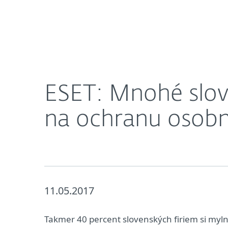
Domácnosti
Firmy
ESET: Mnohé slovenské firmy nevedia o novom na
O nás
Press centrum
ESET: Mnohé slov
na ochranu osobn
11.05.2017
Takmer 40 percent slovenských firiem si myln