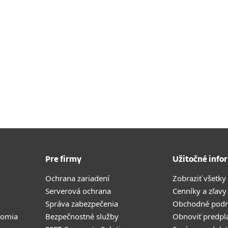
Pre firmy
Užitočné info
Ochrana zariadení
Zobraziť všetky
Serverová ochrana
Cenníky a zľavy
Správa zabezpečenia
Obchodné pod
romia
Bezpečnostné služby
Obnoviť predpl