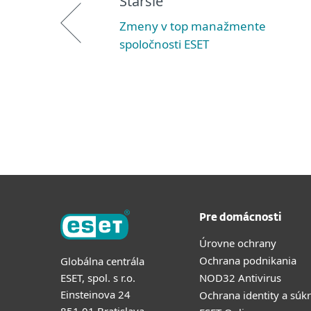
Staršie
Zmeny v top manažmente
spoločnosti ESET
Pre domácnosti
Úrovne ochrany
Ochrana podnikania
Globálna centrála
ESET, spol. s r.o.
NOD32 Antivirus
Einsteinova 24
Ochrana identity a súk
851 01 Bratislava,