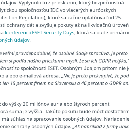
dajov. Vyplynulo to z prieskumu, ktorý bezpečnostná
nalytickou spoločnosťou IDC vo viacerých európskych
tection Regulation), ktoré sa začne uplatňovať od 25.
ti ochrany dát a zvyšuje pokuty až na likvidačnú úroveň
 na
konferencii ESET Security Days
, ktorá sa bude primárn
bných údajov
.
e veľmi pravdepodobné, že osobné údaje spracúva. Je preto
riem si podľa nášho prieskumu myslí, že sa ich GDPR netýka,
pečnosť zo spoločnosti ESET. Osobným údajom pritom nie j
sko alebo e-mailová adresa.
„Nie je preto prekvapivé, že po
len 15 percent firiem na Slovensku a 46 percent o GDPR an
 do výšky 20 miliónov eur alebo štyroch percent
torá suma je vyššia. Takúto pokutu bude môcť dostať fir
že má súhlas na spracovanie osobných údajov. Nariadeni
enie ochrany osobných údajov.
„Ak napríklad z firmy uni