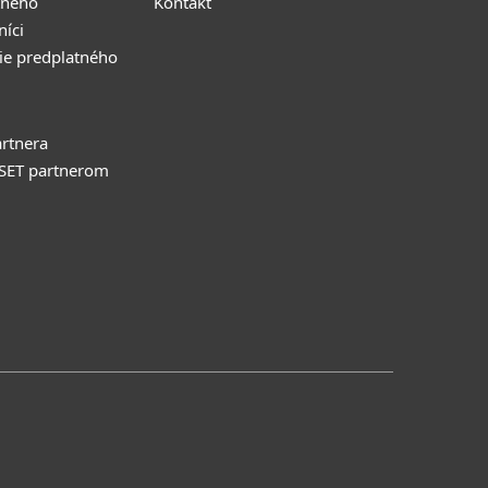
tného
Kontakt
níci
ie predplatného
rtnera
ESET partnerom