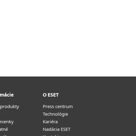
rmácie
O ESET
 produkty
Press centrum
Technológie
mienky
Kariéra
atné
Nadácia ESET