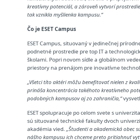
kreatívny potenciál, a zároveň vytvorí prostredie
tak vznikla myšlienka kampusu.“
Čo je ESET Campus
ESET Campus, situovaný v jedinečnej prírodnej
podnetné prostredie pre top IT a technologic
školami. Popri novom sídle a globálnom ved
priestory na prenájom pre inovatívne technolo
„Všetci títo aktéri môžu benefitovať nielen z kv
prináša koncentrácia takéhoto kreatívneho pote
podobných kampusov aj zo zahraničia,“
vysvetľ
ESET spolupracuje po celom svete s univerzit
sú situované technické fakulty dvoch univerzí
akadémia vied.
„Študenti a akademická obec sú
nášho kampusu ich chceme preto pritiahnuť vytv