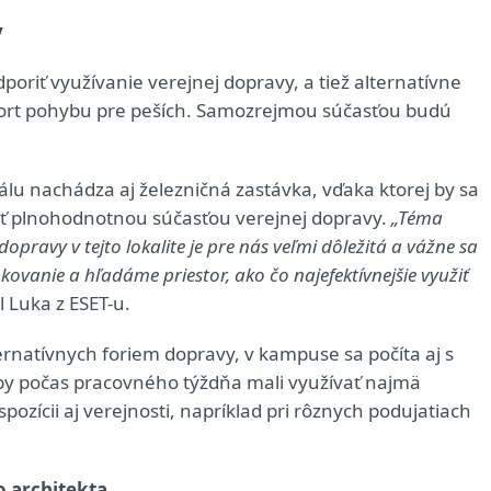
y
riť využívanie verejnej dopravy, a tiež alternatívne
ort pohybu pre peších. Samozrejmou súčasťou budú
álu nachádza aj železničná zastávka, vďaka ktorej by sa
tať plnohodnotnou súčasťou verejnej dopravy.
„Téma
opravy v tejto lokalite je pre nás veľmi dôležitá a vážne sa
vanie a hľadáme priestor, ako čo najefektívnejšie využiť
 Luka z ESET-u.
ernatívnych foriem dopravy, v kampuse sa počíta aj s
by počas pracovného týždňa mali využívať najmä
pozícii aj verejnosti, napríklad pri rôznych podujatiach
o architekta