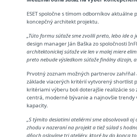
ESET spoločne s tímom odborníkov aktuálne pr
koncepčný architekt projektu.
„Túto formu súťaže sme zvolili preto, lebo ide o
design manager Ján Baška zo spoločnosti InF
architektonickej súťaže vie len v malej miere el
preto nebude výsledkom súťaže finálny dizajn, ale
Prvotný zoznam možných partnerov zahŕňal až 
základe viacerých kritérií vytvorený shortlist 
kritériami výberu boli doterajšie realizácie
centrá, moderné bývanie a najnovšie trendy v
kapacity.
„S týmito desiatimi ateliérmi sme absolvovali aj 
zhodu v nazeraní na projekt a tiež súlad s hodn
dňoch oslovíme tri ateliéry, ktoré by do konca 