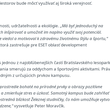
estorov bude môcť využívať aj široká verejnosť.
sti, udržateľnosti a ekológie.
„Má byť jednoduchý na
ch inšpirovať a umožniť im naplno využiť svoj potenciál.
ne viedol a motivoval k zdravému životnému štýlu a športu,“
 ktorá zastrešuje pre ESET oblasť development
ednou z najobľúbenejších častí Bratislavského lesopar
ania smerujú za oddychom a športovými aktivitami. Prá
 jedným z určujúcich prvkov kampusu.
e prostredie bohaté na prírodné prvky a obrazy pozitívne
iu a zmierňuje stres a úzkosť. Samotný kampus bude zahŕňať
rostredná blízkosť Železnej studničky, čo nám umožňuje vytvo
odzene,“
vysvetľuje Peter Moravčík.