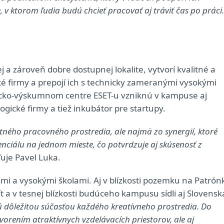
, v ktorom ľudia budú chcieť pracovať aj tráviť čas po práci.
 a zároveň dobre dostupnej lokalite, vytvorí kvalitné a
ké firmy a prepojí ich s technicky zameranými vysokými
ecko-výskumnom centre ESET-u vzniknú v kampuse aj
gické firmy a tiež inkubátor pre startupy.
alitného pracovného prostredia, ale najmä zo synergií, ktoré
nciálu na jednom mieste, čo potvrdzuje aj skúsenosť z
uje Pavel Luka.
ami a vysokými školami. Aj v blízkosti pozemku na Patrón
t a v tesnej blízkosti budúceho kampusu sídli aj Slovensk
 dôležitou súčasťou každého kreatívneho prostredia. Do
orením atraktívnych vzdelávacích priestorov, ale aj