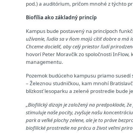
pod.) a auditórium, pričom mnohé z týchto pri
Biofília ako základný princíp
Kampus bude postavený na princípoch funkčno
užívanie, ľudia sa v ňom majú cítiť dobre a má i
Chceme docieliť, aby celý priestor ľudí prirodze
hovorí Peter Moravčík zo spoločnosti InFlow,
managementu.
Pozemok budúceho kampusu priamo susedí s j
– Železnou studničkou, kam mnohí Bratislavč
blízkosť lesoparku a zelené prostredie bude
„Biofilický dizajn je založený na predpoklade, ž
stimuluje naše pocity, zvyšuje našu koncentrác
park a veľké plochy zelene, ale je to práve bezp
biofilické prostredie na prácu a život veľmi prir