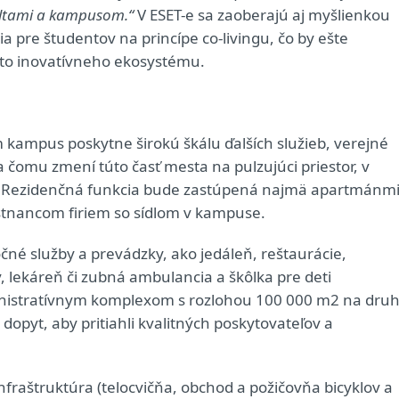
ultami a kampusom.“
V ESET-e sa zaoberajú aj myšlienkou
pre študentov na princípe co-livingu, čo by ešte
ohto inovatívneho ekosystému.
 kampus poskytne širokú škálu ďalších služieb, verejné
a čomu zmení túto časť mesta na pulzujúci priestor, v
. Rezidenčná funkcia bude zastúpená najmä apartmánm
nancom firiem so sídlom v kampuse.
čné služby a prevádzky, ako jedáleň, reštaurácie,
 lekáreň či zubná ambulancia a škôlka pre deti
nistratívnym komplexom s rozlohou 100 000 m2 na druh
dopyt, aby pritiahli kvalitných poskytovateľov a
raštruktúra (telocvičňa, obchod a požičovňa bicyklov a