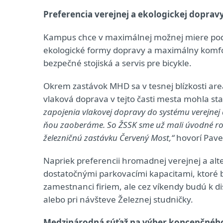
Preferencia verejnej a ekologickej doprav
Kampus chce v maximálnej možnej miere podpo
ekologické formy dopravy a maximálny komf
bezpečné stojiská a servis pre bicykle.
Okrem zastávok MHD sa v tesnej blízkosti are
vlaková doprava v tejto časti mesta mohla s
zapojenia vlakovej dopravy do systému verejnej d
ňou zaoberáme. So ŽSSK sme už mali úvodné roko
železničnú zastávku Červený Most,“
hovorí Pavel
Napriek preferencii hromadnej verejnej a alt
dostatočnými parkovacími kapacitami, ktoré 
zamestnanci firiem, ale cez víkendy budú k dis
alebo pri návšteve Železnej studničky.
Medzinárodná súťaž na výber koncepčnéh