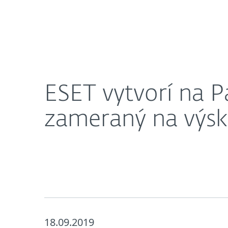
Domácnosti
Firmy
ESET vytvorí na Patrónke inšpiratívny ekosystém
O nás
Press centrum
ESET vytvorí na P
zameraný na výsk
18.09.2019