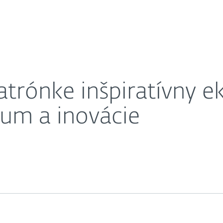
O nás
, zameraný na výskum a inovácie
Kariéra
Kontakt
atrónke inšpiratívny e
um a inovácie