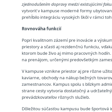
zjednodušením dopravy medzi existujúcimi fak
vytvoriť v kampuse moderné formy ubytovania 
prehĺbilo integráciu vysokých škôl v rámci t
Rovnováha funkcií
Popri kvalitnom zázemí pre inovácie a výskum
priestory a sčasti aj rezidenčnú funkciu, vďak
ktorom bude živo aj mimo pracovných hodín
na prenájom, určenými predovšetkým zamest
V kampuse vznikne priestor aj pre rôzne užito
kaviarne, obchody na nákup bežných tovarov,
zamestnancov. Kampus spolu s blízkym admi
strane cesty vytvoria dostatočný a udržateľný 
prevádzkovateľov rôznych služieb.
Dôležitou súčasťou kampusu bude športová inf