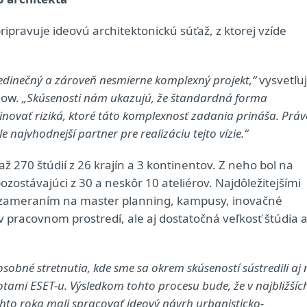
ipravuje ideovú architektonickú súťaž, z ktorej vzíde
 jedinečný a zároveň nesmierne komplexný projekt,“
vysvetľu
low.
„Skúsenosti nám ukazujú, že štandardná forma
iminovať riziká, ktoré táto komplexnosť zadania prináša. Práv
 najvhodnejší partner pre realizáciu tejto vízie.“
270 štúdií z 26 krajín a 3 kontinentov. Z neho bol na
pozostávajúci z 30 a neskôr 10 ateliérov. Najdôležitejšími
 so zameraním na master planning, kampusy, inovačné
 pracovnom prostredí, ale aj dostatočná veľkosť štúdia 
osobné stretnutia, kde sme sa okrem skúseností sústredili aj
otami ESET-u. Výsledkom tohto procesu bude, že v najbližšíc
tohto roka mali spracovať ideový návrh urbanisticko-