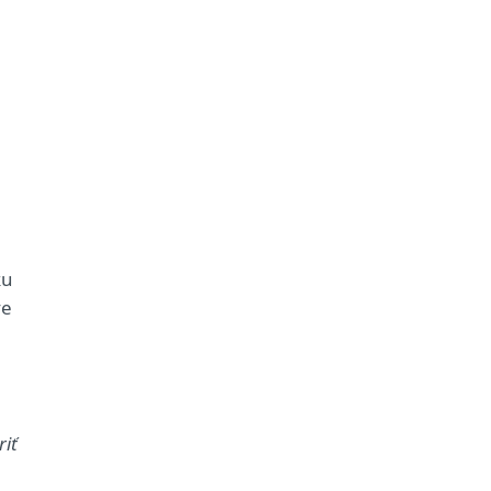
ku
ve
riť