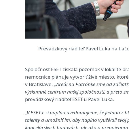
Prevádzkový riaditeľ Pavel Luka na tlačov
Spoločnosť ESET získala pozemok v lokalite bra
nemocnice plánuje vytvoriť živé miesto, ktoré
v Bratislave.
„Areál na Patrónke sme od začiatk
výskumné centrum našej spoločnosti, a preto sme
prevádzkový riaditeľ ESET-u Pavel Luka.
„V ESET-e si naplno uvedomujeme, že jednou z hlav
talenty a umožniť im, aby naplno využívali svoj 
kancelárskych budovách, ale ako o prepojenom 