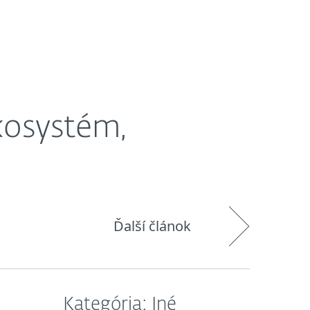
O nás
Košík
Slovensko
kosystém,
Ďalší článok
Kategória: Iné