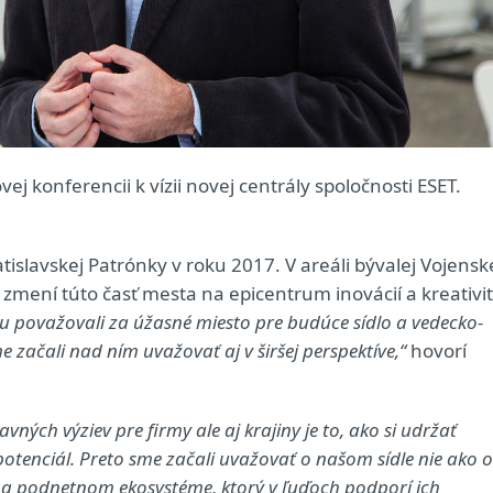
ej konferencii k vízii novej centrály spoločnosti ESET.
tislavskej Patrónky v roku 2017. V areáli bývalej Vojensk
 zmení túto časť mesta na epicentrum inovácií a kreativi
u považovali za úžasné miesto pre budúce sídlo a vedecko-
 začali nad ním uvažovať aj v širšej perspektíve,“
hovorí
ných výziev pre firmy ale aj krajiny je to, ako si udržať
potenciál. Preto sme začali uvažovať o našom sídle nie ako o
a podnetnom ekosystéme, ktorý v ľuďoch podporí ich