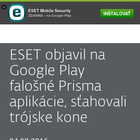
×
ESET Mobile Security
INŠTALOVAŤ
MENU
ZDARMA - na Google Play
ESET objavil na
Google Play
falošné Prisma
aplikácie, sťahovali
trójske kone