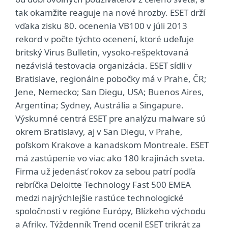
tak okamžite reaguje na nové hrozby. ESET drží
vďaka zisku 80. ocenenia VB100 v júli 2013
rekord v počte týchto ocenení, ktoré udeľuje
britský Virus Bulletin, vysoko-rešpektovaná
nezávislá testovacia organizácia. ESET sídli v
Bratislave, regionálne pobočky má v Prahe, ČR;
Jene, Nemecko; San Diegu, USA; Buenos Aires,
Argentína; Sydney, Austrália a Singapure.
Výskumné centrá ESET pre analýzu malware sú
okrem Bratislavy, aj v San Diegu, v Prahe,
poľskom Krakove a kanadskom Montreale. ESET
má zastúpenie vo viac ako 180 krajinách sveta.
Firma už jedenásť rokov za sebou patrí podľa
rebríčka Deloitte Technology Fast 500 EMEA
medzi najrýchlejšie rastúce technologické
spoločnosti v regióne Európy, Blízkeho východu
a Afriky. Týždenník Trend ocenil ESET trikrát za