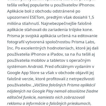
tešila veľkej popularite u používateľov iPhonov.
Aplikácie boli z obchodu odstránené po
upozornení ESETom, predtým však dosiahli 1,5
milióna stiahnutí. Najnebezpečnejšie falošné
aplikácie sťahovali do zariadenia trójske kone.
Prisma je svojská aplikácia určená na editovanie
fotografií vytvorená spoločnosťou Prisma Labs,
Inc. Po excelentných hodnoteniach, ktoré jej dali
používatelia iPhonov a iPadov, sa na ňu tešili aj
používatelia mobilov a tabletov s operačným
systémom Android. Pred oficiálnym vydaním v
Google App Store sa však v obchode objavili jej
falošné verzie, ktoré profitovali z netrpezlivosti
používateľov.
„Väčšina falošných Prisma aplikácií
nájdených na Google Play nemali absolútne žiadne
editačné funkcie, namiesto nich zobrazovali
reklamu a informácie o falošných prieskumoch,