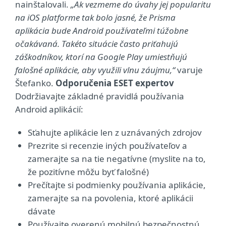
nainštalovali.
„Ak vezmeme do úvahy jej popularitu
na iOS platforme tak bolo jasné, že Prisma
aplikácia bude Android používateľmi túžobne
očakávaná. Takéto situácie často priťahujú
záškodníkov, ktorí na Google Play umiestňujú
falošné aplikácie, aby využili vlnu záujmu,“
varuje
Štefanko.
Odporučenia ESET expertov
Dodržiavajte základné pravidlá používania
Android aplikácií:
Sťahujte aplikácie len z uznávaných zdrojov
Prezrite si recenzie iných používateľov a
zamerajte sa na tie negatívne (myslite na to,
že pozitívne môžu byť falošné)
Prečítajte si podmienky používania aplikácie,
zamerajte sa na povolenia, ktoré aplikácii
dávate
Používajte overenú mobilnú bezpečnostnú