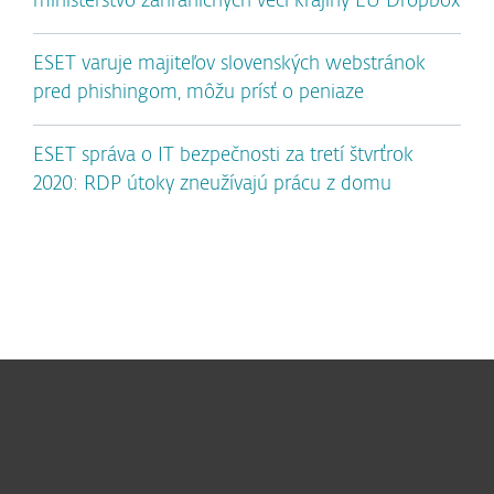
ministerstvo zahraničných vecí krajiny EÚ Dropbox
ESET varuje majiteľov slovenských webstránok
pred phishingom, môžu prísť o peniaze
ESET správa o IT bezpečnosti za tretí štvrťrok
2020: RDP útoky zneužívajú prácu z domu
Pre domácnosti
Pre firmy