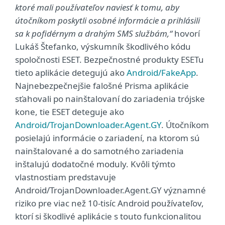
ktoré mali používateľov naviesť k tomu, aby
útočníkom poskytli osobné informácie a prihlásili
sa k pofidérnym a drahým SMS službám,“
hovorí
Lukáš Štefanko, výskumník škodlivého kódu
spoločnosti ESET. Bezpečnostné produkty ESETu
tieto aplikácie detegujú ako
Android/FakeApp
.
Najnebezpečnejšie falošné Prisma aplikácie
sťahovali po nainštalovaní do zariadenia trójske
kone, tie ESET deteguje ako
Android/TrojanDownloader.Agent.GY
. Útočníkom
posielajú informácie o zariadení, na ktorom sú
nainštalované a do samotného zariadenia
inštalujú dodatočné moduly. Kvôli týmto
vlastnostiam predstavuje
Android/TrojanDownloader.Agent.GY významné
riziko pre viac než 10-tisíc Android používateľov,
ktorí si škodlivé aplikácie s touto funkcionalitou