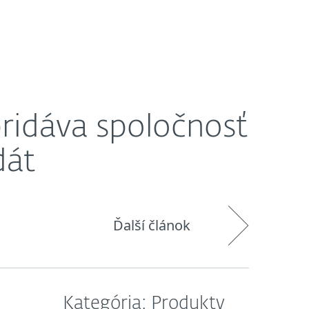
O nás
Košík
Slovensko
pridáva spoločnosť
dát
Ďalší článok
Kategória: Produkty