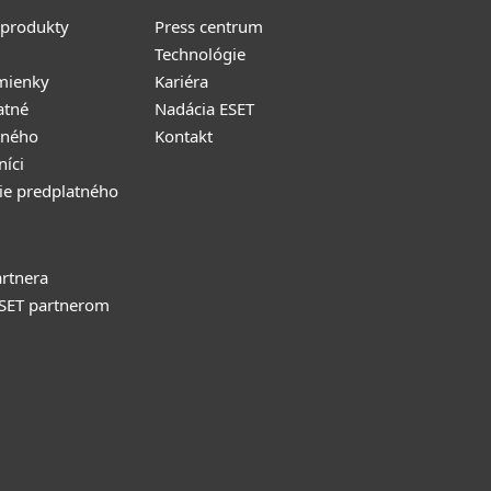
 produkty
Press centrum
Technológie
mienky
Kariéra
atné
Nadácia ESET
tného
Kontakt
níci
ie predplatného
rtnera
ESET partnerom