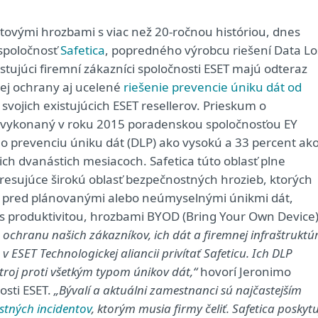
etovými hrozbami s viac než 20-ročnou históriou, dnes
spoločnosť
Safetica
, popredného výrobcu riešení Data Lo
stujúci firemní zákazníci spoločnosti ESET majú odteraz
vej ochrany aj ucelené
riešenie prevencie úniku dát od
d svojich existujúcich ESET resellerov. Prieskum o
vykonaný v roku 2015 poradenskou spoločnosťou EY
o prevenciu úniku dát (DLP) ako vysokú a 33 percent ak
cich dvanástich mesiacoch. Safetica túto oblasť plne
esujúce širokú oblasť bezpečnostných hrozieb, ktorých
rmy pred plánovanými alebo neúmyselnými únikmi dát,
s produktivitou, hrozbami BYOD (Bring Your Own Device)
ochranu našich zákazníkov, ich dát a firemnej infraštruktú
 ESET Technologickej aliancii privítať Safeticu. Ich DLP
troj proti všetkým typom únikov dát,“
hovorí Jeronimo
osti ESET.
„Bývalí a aktuálni zamestnanci sú najčastejším
stných incidentov
, ktorým musia firmy čeliť. Safetica poskytu