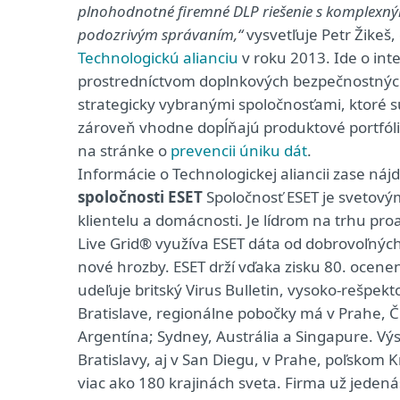
plnohodnotné firemné DLP riešenie s komplexným
podozrivým správaním,“
vysvetľuje Petr Žikeš, 
Technologickú alianciu
v roku 2013. Ide o int
prostredníctvom doplnkových bezpečnostných r
strategicky vybranými spoločnosťami, ktoré 
zároveň vhodne dopĺňajú produktové portfólio
na stránke o
prevencii úniku dát
.
Informácie o Technologickej aliancii zase náj
spoločnosti ESET
Spoločnosť ESET je svetov
klientelu a domácnosti. Je lídrom na trhu pro
Live Grid® využíva ESET dáta od dobrovoľných
nové hrozby. ESET drží vďaka zisku 80. ocenen
udeľuje britský Virus Bulletin, vysoko-rešpekt
Bratislave, regionálne pobočky má v Prahe, 
Argentína; Sydney, Austrália a Singapure. 
Bratislavy, aj v San Diegu, v Prahe, poľsko
viac ako 180 krajinách sveta. Firma už jedená