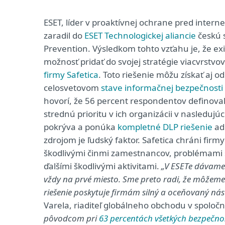
ESET, líder v proaktívnej ochrane pred intern
zaradil do
ESET Technologickej aliancie
českú 
Prevention. Výsledkom tohto vzťahu je, že exi
možnosť pridať do svojej stratégie viacvrstvo
firmy Safetica
. Toto riešenie môžu získať aj o
celosvetovom
stave informačnej bezpečnosti
hovorí, že 56 percent respondentov definoval
strednú prioritu v ich organizácii v nasledujú
pokrýva a ponúka
kompletné DLP riešenie
adr
zdrojom je ľudský faktor. Safetica chráni fi
škodlivými činmi zamestnancov, problémami 
ďalšími škodlivými aktivitami.
„V ESETe dávame 
vždy na prvé miesto. Sme preto radi, že môžeme v
riešenie poskytuje firmám silný a oceňovaný nás
Varela, riaditeľ globálneho obchodu v spoločn
pôvodcom pri
63 percentách všetkých bezpečno