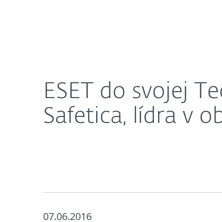
Domácnosti
Firmy
ESET do svojej Technologickej aliancie pridáva spo
O nás
Press centrum
ESET do svojej Te
Safetica, lídra v 
07.06.2016