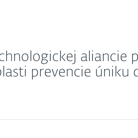
O nás
ločnosť Safetica, lídra v oblasti prevencie úniku dát
Kariéra
Kontakt
chnologickej aliancie 
oblasti prevencie úniku 