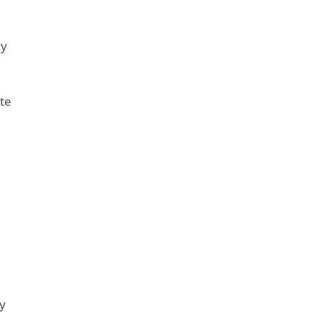
my
te
gy