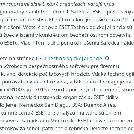
i reportami aktivít, ktoré organizáciu varujú pred
generálny riaditeľ spoločnosti Safetica. ESET spustil svoju
egračné partnerstvo, ktorého cieľom je lepšie chrániť fir
iešení. Všetci členovia ESET Technologickej aliancie sú
sú špecialistami v konkrétnom bezpečnostnom odvetví a
 ESETu. Viac informácií o ponuke riešenia Safetica nájde
dete na stránke
ESET Technologickej aliancie
.
O
ým výrobcom bezpečnostného softvéru pre firemnú
aktívnej detekcie počítačových hrozieb. Vďaka technológii
 používateľov z celého sveta, a tak okamžite reaguje na
ia VB100 v júli 2013 rekord v počte týchto ocenení, ktoré
ovaná nezávislá testovacia organizácia. ESET sídli v
ČR; Jene, Nemecko; San Diegu, USA; Buenos Aires,
Výskumné centrá ESET pre analýzu malware sú okrem
m Krakove a kanadskom Montreale. ESET má zastúpenie vo
sť rokov za sebou patrí podľa rebríčka Deloitte Technolo