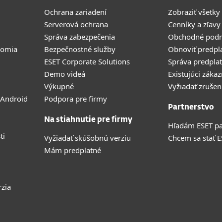
Ochrana zariadení
Zobraziť všetky
Serverová ochrana
Cenníky a zľavy
Správa zabezpečenia
Obchodné pod
romia
Bezpečnostné služby
Obnoviť predpl
ESET Corporate Solutions
Správa predpla
Demo videá
Existujúci zákaz
Výkupné
Vyžiadať zrušen
 Android
Podpora pre firmy
Partnerstvo
Na stiahnutie pre firmy
Hľadám ESET pa
ti
Vyžiadať skúšobnú verziu
Chcem sa stať 
Mám predplatné
rzia