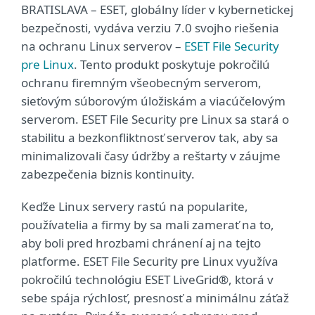
BRATISLAVA – ESET, globálny líder v kybernetickej
bezpečnosti, vydáva verziu 7.0 svojho riešenia
na ochranu Linux serverov –
ESET File Security
pre Linux
. Tento produkt poskytuje pokročilú
ochranu firemným všeobecným serverom,
sieťovým súborovým úložiskám a viacúčelovým
serverom. ESET File Security pre Linux sa stará o
stabilitu a bezkonfliktnosť serverov tak, aby sa
minimalizovali časy údržby a reštarty v záujme
zabezpečenia biznis kontinuity.
Keďže Linux servery rastú na popularite,
používatelia a firmy by sa mali zamerať na to,
aby boli pred hrozbami chránení aj na tejto
platforme. ESET File Security pre Linux využíva
pokročilú technológiu ESET LiveGrid®, ktorá v
sebe spája rýchlosť, presnosť a minimálnu záťaž