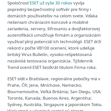
Spoločnosť
ESET už vyše 30 rokov
vyvíja
popredný bezpečnostný softvér pre firmy i
domácich používateľov na celom svete. Vďaka
riešeniam chrániacim koncové a mobilné
zariadenia, servery, šifrovaniu a dvojfaktorovej
autentifikácii umožňuje firmám a organizáciám
využívať plný potenciál ich technológií. ESET drží
rekord v počte VB100 ocenení, ktoré udeľuje
britský Virus Bulletin, vysoko-rešpektovaná
nezávislá testovacia organizácia. Týždenník
Trend ocenil ESET šesťkrát titulom Firma roka.
ESET sídli v Bratislave, regionálne pobočky má v
Prahe, ČR; Jene, Mníchove, Nemecko;
Bournemouthe, Veľká Británia; San Diegu, USA;
Toronte, Kanada; Buenos Aires, Argentína;
Sydney, Austrália, Singapure a japonskom Tokiu.
Výskumné a vývojové centrá sú okrem