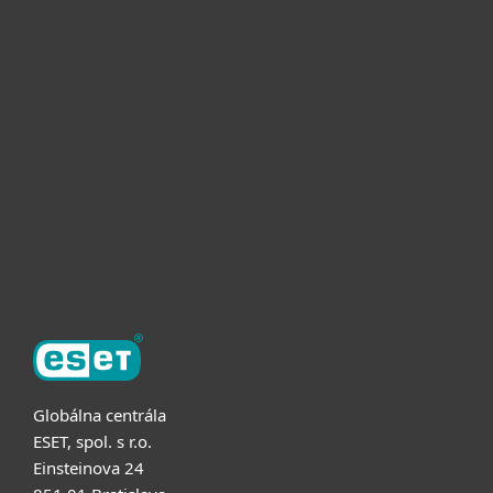
Pre domácnosti
Pre firmy
Užitočné informácie
Partnerstvo
O ESET
Globálna centrála
ESET, spol. s r.o.
Einsteinova 24