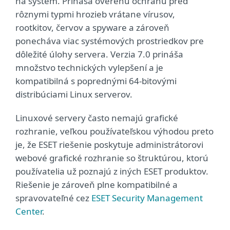
na systém. Prináša overenú ochranu pred
rôznymi typmi hrozieb vrátane vírusov,
rootkitov, červov a spyware a zároveň
ponecháva viac systémových prostriedkov pre
dôležité úlohy servera. Verzia 7.0 prináša
množstvo technických vylepšení a je
kompatibilná s poprednými 64-bitovými
distribúciami Linux serverov.
Linuxové servery často nemajú grafické
rozhranie, veľkou používateľskou výhodou preto
je, že ESET riešenie poskytuje administrátorovi
webové grafické rozhranie so štruktúrou, ktorú
používatelia už poznajú z iných ESET produktov.
Riešenie je zároveň plne kompatibilné a
spravovateľné cez
ESET Security Management
Center
.