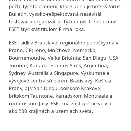
počte týchto ocenení, ktoré udeľuje britský Virus
Bulletin, vysoko-rešpektovaná nezávislá
testovacia organizácia. Týždenník Trend ocenil
ESET štyrikrát titulom Firma roka.
ESET sídli v Bratislave, regionálne pobočky má v
Prahe, ČR; Jene, Mníchove, Nemecko;
Bournemouthe, Veľká Británia; San Diegu, USA;
Toronte, Kanada; Buenos Aires, Argentína;
Sydney, Austrália a Singapure. Výskumné a
vývojové centrá sú okrem Bratislavy, Košíc a
Prahy, aj v San Diegu, poľskom Krakove,
britskom Tauntone, kanadskom Montreale a
rumunskom Jasy. ESET má zastúpenie vo viac
ako 200 krajinách a územiach sveta.