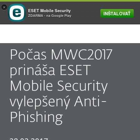
×
ESET Mobile Security
INŠTALOVAŤ
MENU
ZDARMA - na Google Play
Počas MWC2017
prináša ESET
Mobile Security
vylepšený Anti-
Phishing