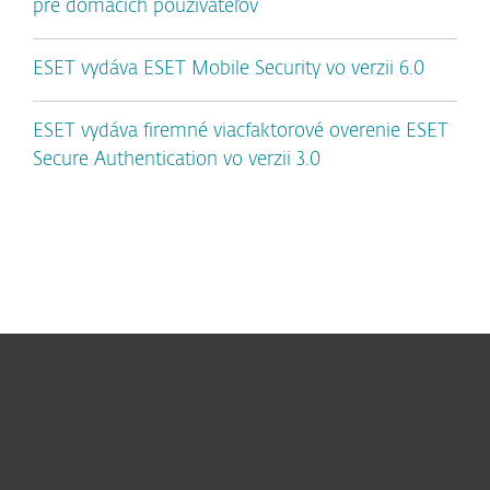
pre domácich používateľov
ESET vydáva ESET Mobile Security vo verzii 6.0
ESET vydáva firemné viacfaktorové overenie ESET
Secure Authentication vo verzii 3.0
Pre domácnosti
Pre firmy