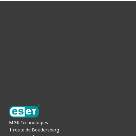
Voor Thuis
Voor Zakelijk
Partnership
Support
Over ESET
MGK Technologies
1 route de Boudersberg