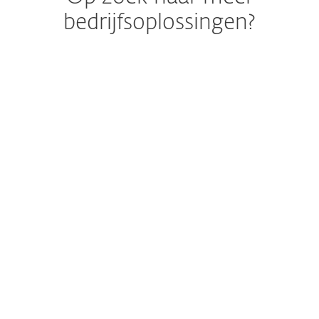
bedrijfsoplossingen?
Bescherming van
Endpoints en
gegevens tegen
ransomware
Console