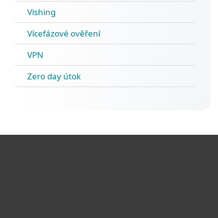
Vishing
Vícefázové ověření
VPN
Zero day útok
Pro domácnosti
Pro firmy
Partneři