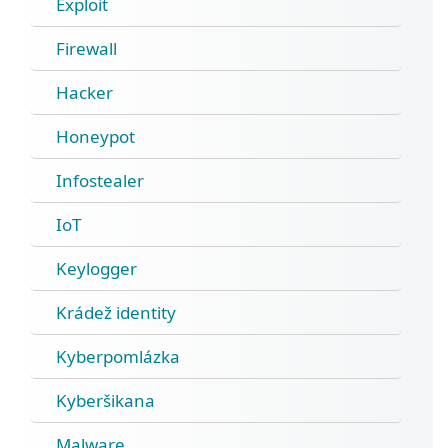
Exploit
Firewall
Hacker
Honeypot
Infostealer
IoT
Keylogger
Krádež identity
Kyberpomlázka
Kyberšikana
Malware