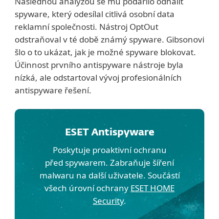
Následnou analýzou se mu podařilo odhalit
spyware, který odesílal citlivá osobní data
reklamní společnosti. Nástroj OptOut
odstraňoval v té době známý spyware. Gibsonovi
šlo o to ukázat, jak je možné spyware blokovat.
Účinnost prvního antispyware nástroje byla
nízká, ale odstartoval vývoj profesionálních
antispyware řešení.
ESET Antispyware
Poskytuje proaktivní ochranu
před spywarem. Zabraňuje šíření
malwaru na další uživatele. Součástí
všech úrovní ochrany
ESET HOME
Security
.