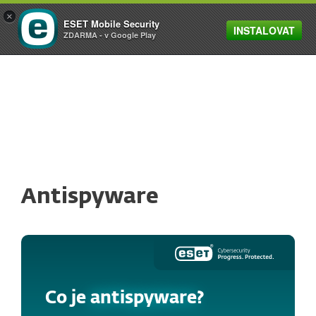
×
ESET Mobile Security
INSTALOVAT
MENU
ZDARMA - v Google Play
Antispyware
Co je
antispyware
?