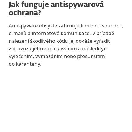
Jak funguje antispywarová
ochrana?
Antispyware obvykle zahrnuje kontrolu souborů,
e-mailů a internetové komunikace. V případě
nalezení škodlivého kódu jej dokáže vyřadit
z provozu jeho zablokováním a následným
vyléčením, vymazáním nebo přesunutím
do karantény.
Pozor na falešné antispywarové
programy
Zvláštní podkategorií hrozeb představují
programy, které se tváří
jako antispywarová řešení, a přitom samy
obsahují spyware. Tyto programy, které