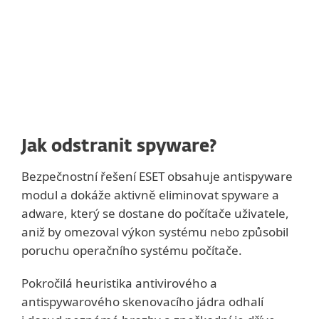
často samy sebe označují jako nejlepší
antispyware, byste v žádném případě
neměli na svůj počítač instalovat.
Nejznámější zástupci falešných
antispywarových programů jsou například
Spyfalcon nebo Spy Sheriff.
Jak odstranit spyware?
Bezpečnostní řešení ESET obsahuje antispyware
modul a dokáže aktivně eliminovat spyware a
adware, který se dostane do počítače uživatele,
aniž by omezoval výkon systému nebo způsobil
poruchu operačního systému počítače.
Pokročilá heuristika antivirového a
antispywarového skenovacího jádra odhalí