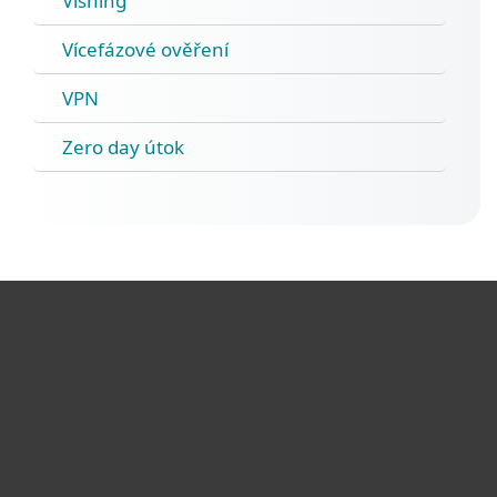
Vishing
Vícefázové ověření
VPN
Zero day útok
Pro domácnosti
Pro firmy
Partneři