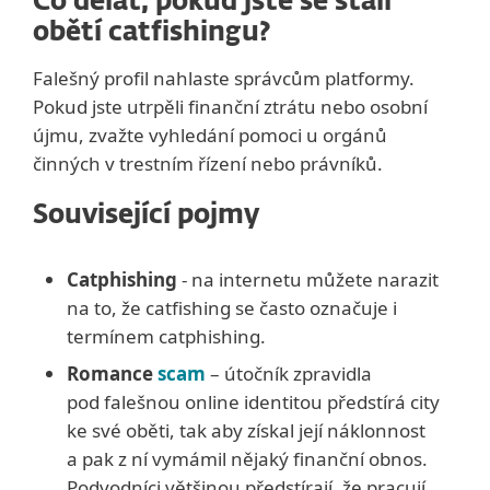
Co dělat, pokud jste se stali
obětí catfishingu?
Falešný profil nahlaste správcům platformy.
Pokud jste utrpěli finanční ztrátu nebo osobní
újmu, zvažte vyhledání pomoci u orgánů
činných v trestním řízení nebo právníků.
Související pojmy
Catphishing
- na internetu můžete narazit
na to, že catfishing se často označuje i
termínem catphishing.
Romance
scam
– útočník zpravidla
pod falešnou online identitou předstírá city
ke své oběti, tak aby získal její náklonnost
a pak z ní vymámil nějaký finanční obnos.
Podvodníci většinou předstírají, že pracují