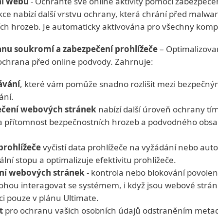
ní webu
- Ochraňte své online aktivity pomocí zabezpeč
kce nabízí další vrstvu ochrany, která chrání před malw
ních hrozeb. Je automaticky aktivována pro všechny kompa
anu soukromí a zabezpečení prohlížeče
– Optimalizova
 ochrana před online podvody. Zahrnuje:
ávání
, které vám pomůže snadno rozlišit mezi bezpečn
ání.
ečení webových stránek
nabízí další úroveň ochrany tím
 přítomnost bezpečnostních hrozeb a podvodného obsah
prohlížeče
vyčistí data prohlížeče na vyžádání nebo aut
ální stopu a optimalizuje efektivitu prohlížeče.
ení webových stránek
- kontrola nebo blokování povol
 mohou interagovat se systémem, i když jsou webové strán
ici pouze v plánu Ultimate.
t
pro ochranu vašich osobních údajů odstraněním metad