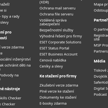
(XDR)
mažeš!
Mapa pr
Ochrana mail serveru
e si
Odstoup
Ochrana file serveru
- tipy a rady
Vzdálená správa
Partneř
 slevy
zabezpečení
O partne
Bezpečnostní služby
ení pro
Registra
Výhodná řešení pro firmy
osti
sítě
ESET Corporate Solutions
MSP Pr
 verze zdarma
ESET Status Portal
Partners
ze
ESET Business Account
ociální inženýrství
Cenová nabídka
Média
ak ochránit děti na
Ceníky a slevy
u
Tiskové 
 Podvody na
Dvojklik
Ke stažení pro firmy
u
SaferKid
Zkušební verze zdarma
Digital 
né nástroje
Plné verze ke stažení
Podcast
Dokumenty ke stažení
kills Checker
E-booky zdarma
k Checker