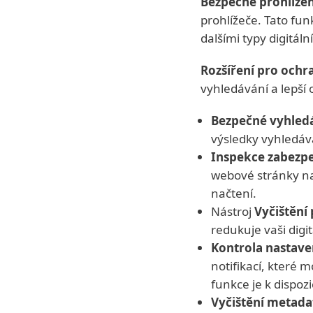
Bezpečné prohlíže
prohlížeče. Tato fun
dalšími typy digitál
Rozšíření pro ochr
vyhledávání a lepší
Bezpečné vyhled
výsledky vyhledáv
Inspekce zabezp
webové stránky na
načtení.
Nástroj
Vyčištění 
redukuje vaši digit
Kontrola nastav
notifikací, které
funkce je k dispoz
Vyčištění metada