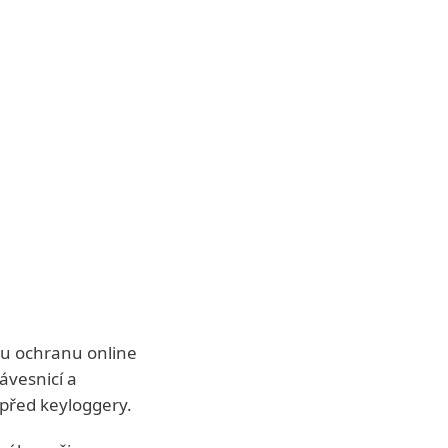
ou ochranu online
vesnicí a
 před keyloggery.