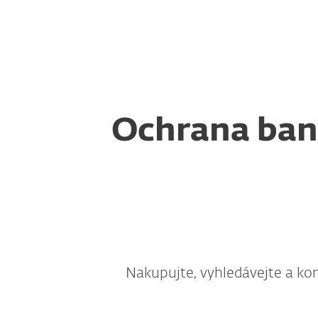
Domácnosti
Firmy
Off-canvas Zabezpečené bankovnictví a prohlížeč
Zabezpečení
Stáhnout
Ochrana ban
Nakupujte, vyhledávejte a ko