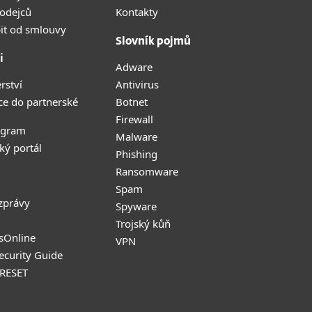
odejců
Kontakty
it od smlouvy
Slovník pojmů
i
Adware
rství
Antivirus
ce do partnerské
Botnet
Firewall
ogram
Malware
ký portál
Phishing
Ransomware
Spam
zprávy
Spyware
Trojský kůň
sOnline
VPN
Security Guide
 RESET