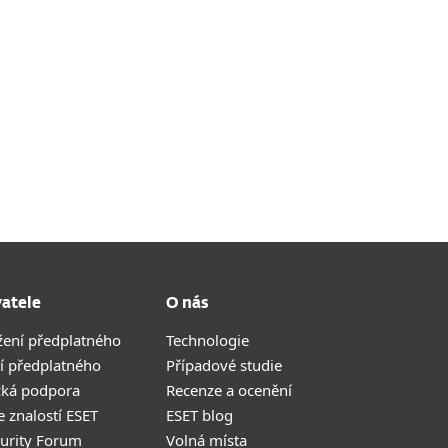
vatele
O nás
žení předplatného
Technologie
í předplatného
Případové studie
cká podpora
Recenze a ocenění
 znalostí ESET
ESET blog
curity Forum
Volná místa