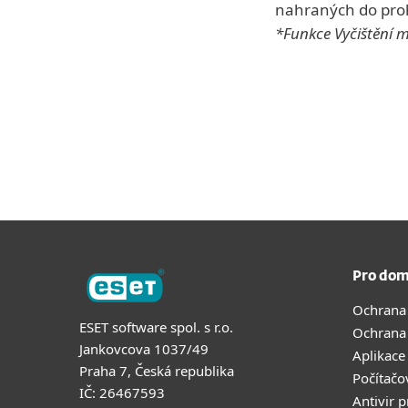
nahraných do proh
*Funkce Vyčištění m
Pro dom
Ochrana
ESET software spol. s r.o.
Ochrana
Jankovcova 1037/49
Aplikace
Praha 7, Česká republika
Počítačo
IČ: 26467593
Antivir 