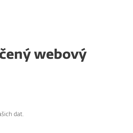
O nás
Blog
Košík
Česká republika
Pro zákazníky
ečený webový
šich dat.