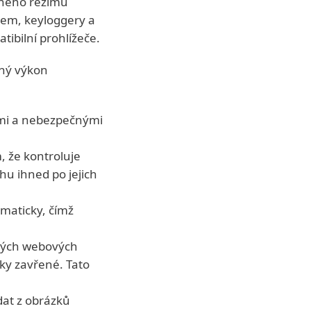
eného režimu
arem, keyloggery a
tibilní prohlížeče.
ný výkon
ými a nebezpečnými
, že kontroluje
u ihned po jejich
omaticky, čímž
ených webových
ky zavřené. Tato
at z obrázků