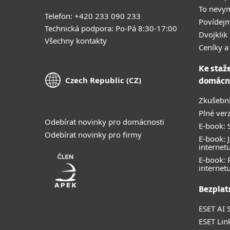
To nevy
Telefon: +420 233 090 233
Povídejm
Technická podpora: Po-Pá 8:30-17:00
Dvojklik 
Všechny kontakty
Ceníky a
Ke staž
Czech Republic (CZ)
domácn
Zkušební
Plné ver
Odebírat novinky pro domácnosti
E-book: S
Odebírat novinky pro firmy
E-book: J
internet
E-book:
internet
Bezplat
ESET AI S
ESET Lin