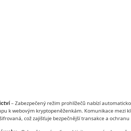
ctví
– Zabezpečený režim prohlížečů nabízí automatick
stupu k webovým kryptopeněženkám. Komunikace mezi klá
šifrovaná, což zajišťuje bezpečnější transakce a ochranu