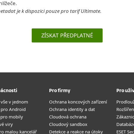
lížeče.
etadat je k dispozici pouze pro tarif Ultimate.
ZÍSKAT PŘEDPLATNÉ
ácnosti
Pro firmy
Pro uži
 vše v jednom
Ochrana koncových zařízení
Prodlou
 pro Android
Ochrana identity a dat
Rozšířen
 pro mobily
Cloudová ochrana
Zákazni
vé viry
Cloudový sandbox
Databáze
pro malou kancelář
Detekce a reakce na útoky
ESET Se