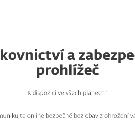
Partneři
Proč ESET?
kovnictví a zabezp
prohlížeč
K dispozici ve všech plánech*
munikujte online bezpečně bez obav z ohrožení va