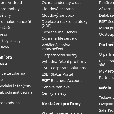
 pro Android
Ochrana identity a dat
Rozšířen
 pro mobily
Cloudová ochrana
Zákazni
vé viry
Cloudový sandbox
Databáze
pro malou kancelář
Detekce a reakce na útoky
ESET Se
(XDR)
mažeš!
Mapa pr
Ochrana mail serveru
e si
Odstoup
Ochrana file serveru
- tipy a rady
Vzdálená správa
Partneř
 slevy
zabezpečení
O partne
Bezpečnostní služby
ení pro
Registra
Výhodná řešení pro firmy
osti
sítě
ESET Corporate Solutions
MSP Pr
 verze zdarma
ESET Status Portal
Partners
ze
ESET Business Account
ociální inženýrství
Cenová nabídka
Média
ak ochránit děti na
Ceníky a slevy
u
Tiskové 
 Podvody na
Dvojklik
Ke stažení pro firmy
u
SaferKid
Zkušební verze zdarma