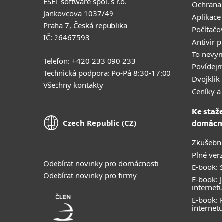
ESET software spol. s r.o.
Ochrana
Jankovcova 1037/49
Aplikace
Praha 7, Česká republika
Počítačo
IČ: 26467593
Antivir 
To nevy
Telefon: +420 233 090 233
Povídejm
Technická podpora: Po-Pá 8:30-17:00
Dvojklik 
Všechny kontakty
Ceníky a
Ke staž
Czech Republic (CZ)
domácn
Zkušební
Plné ver
Odebírat novinky pro domácnosti
E-book: S
Odebírat novinky pro firmy
E-book: J
internet
E-book:
internet