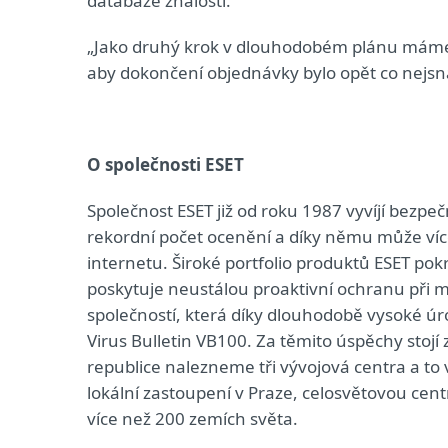
databáze znalostí.
„Jako druhý krok v dlouhodobém plánu máme
aby dokončení objednávky bylo opět co nejsnazš
O společnosti ESET
Společnost ESET již od roku 1987 vyvíjí bezpeč
rekordní počet ocenění a díky němu může víc
internetu. Široké portfolio produktů ESET po
poskytuje neustálou proaktivní ochranu při m
společností, která díky dlouhodobě vysoké ú
Virus Bulletin VB100. Za těmito úspěchy stojí
republice nalezneme tři vývojová centra a to 
lokální zastoupení v Praze, celosvětovou centr
více než 200 zemích světa.