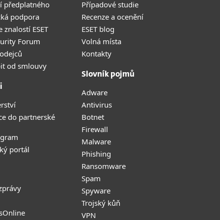
í předplatného
Případové studie
cká podpora
Recenze a ocenění
 znalostí ESET
ESET blog
curity Forum
Volná místa
odejců
Kontakty
it od smlouvy
Slovník pojmů
i
Adware
rství
Antivirus
ce do partnerské
Botnet
Firewall
ogram
Malware
ký portál
Phishing
Ransomware
Spam
zprávy
Spyware
Trojský kůň
sOnline
VPN