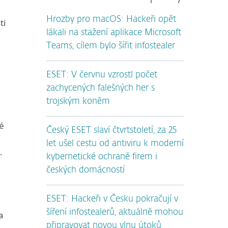
Hrozby pro macOS: Hackeři opět
ti
lákali na stažení aplikace Microsoft
Teams, cílem bylo šířit infostealer
ESET: V červnu vzrostl počet
zachycených falešných her s
trojským koněm
é
Český ESET slaví čtvrtstoletí, za 25
let ušel cestu od antiviru k moderní
.
kybernetické ochraně firem i
českých domácností
ESET: Hackeři v Česku pokračují v
šíření infostealerů, aktuálně mohou
a
připravovat novou vlnu útoků