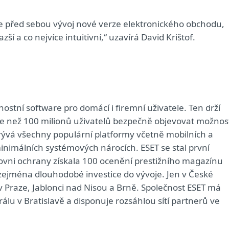
 před sebou vývoj nové verze elektronického obchodu,
í a co nejvíce intuitivní,“ uzavírá David Krištof.
nostní software pro domácí i firemní uživatele. Ten drží
e než 100 milionů uživatelů bezpečně objevovat možnos
krývá všechny populární platformy včetně mobilních a
inimálních systémových nárocích. ESET se stal první
rovni ochrany získala 100 ocenění prestižního magazínu
 zejména dlouhodobé investice do vývoje. Jen v České
v Praze, Jablonci nad Nisou a Brně. Společnost ESET má
álu v Bratislavě a disponuje rozsáhlou sítí partnerů ve