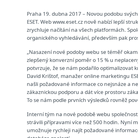
Praha 19. dubna 2017 – Novou podobu svých i
ESET. Web www.eset.cz nově nabízí lepší stru
zrychluje načítání na všech platformách. Spol
organického vyhledávání, především pak pros
„Nasazení nové podoby webu se téměř okamžit
zlepšený konverzní poměr o 15 % u neplace
potvrzuje, že se nám podařilo optimalizovat 
David Krištof, manažer online marketingu ESET
našli požadované informace co nejsnáze a nejr
zákaznickou podporu a dát více prostoru záka
To se nám podle prvních výsledků rovněž pove
Interní tým na nové podobě webu společnosti 
strávili přípravami více než 500 hodin. Nyní 
umožnuje rychleji najít požadované informace