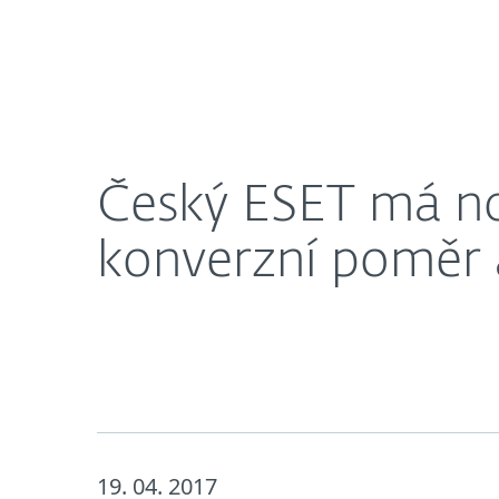
Domácnosti
Firmy
Český ESET má nový web, nová struktura zvyšuje 
O nás
Novinky
Kari
Český ESET má no
konverzní poměr a
19. 04. 2017