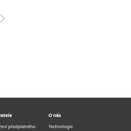
vatele
O nás
žení předplatného
Technologie