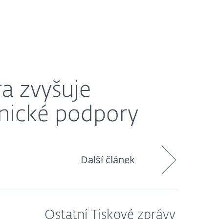
O nás
Blog
Košík
Česká republika
y
a zvyšuje
znické podpory
Další článek
Ostatní Tiskové zprávy