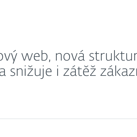
O nás
konverzní poměr a snižuje i zátěž zákaznické podpor
éra
Kontakty
vý web, nová struktur
 snižuje i zátěž záka