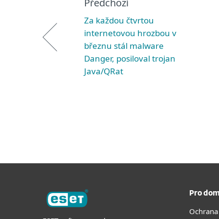
Předchozí
Za každou čtvrtou
internetovou hrozbou v
březnu stál malware
Danger, posiloval trojan
Java/QRat
Pro dom
Ochrana