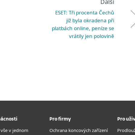
Další
ESET: Tři procenta Čechů
již byla okradena při
platbách online, peníze se
vrátily jen polovině
ácnosti
Pro firmy
Pro uži
 vše v jednom
Ochrana koncových zařízení
Prodlou