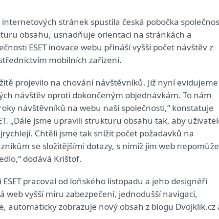
nternetových stránek spustila česká pobočka společnos
kturu obsahu, usnadňuje orientaci na stránkách a
ečnosti ESET inovace webu přináší vyšší počet návštěv z
třednictvím mobilních zařízení.
ě projevilo na chování návštěvníků. Již nyní evidujeme
ných návštěv oproti dokončeným objednávkám. To nám
kroky návštěvníků na webu naší společnosti,“ konstatuje
. „Dále jsme upravili strukturu obsahu tak, aby uživatel
ychleji. Chtěli jsme tak snížit počet požadavků na
zníkům se složitějšími dotazy, s nimiž jim web nepomůže
dlo,“ dodává Krištof.
ESET pracoval od loňského listopadu a jeho designéři
má web vyšší míru zabezpečení, jednodušší navigaci,
, automaticky zobrazuje nový obsah z blogu Dvojklik.cz 