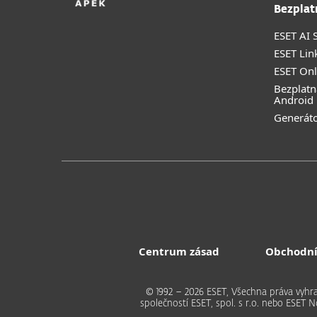
Bezplat
ESET AI S
ESET Lin
ESET Onl
Bezplatn
Android
Generáto
Centrum zásad
Obchodní
© 1992 – 2026 ESET, Všechna práva vy
společností ESET, spol. s r.o. nebo ESET 