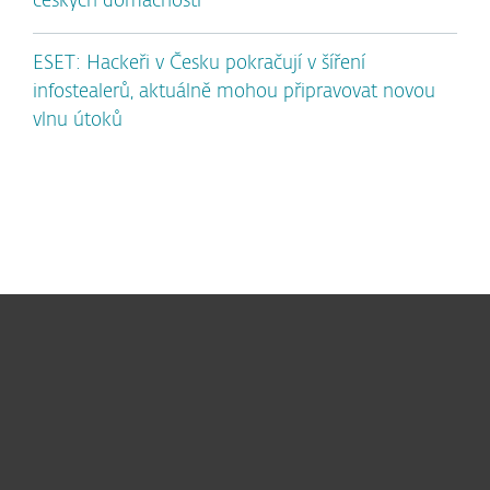
českých domácností
ESET: Hackeři v Česku pokračují v šíření
infostealerů, aktuálně mohou připravovat novou
vlnu útoků
Pro domácnosti
Pro firmy
Partneři