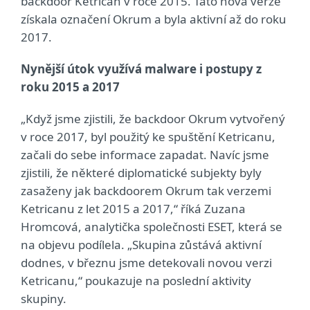
backdoor Ketrican v roce 2015. Tato nová verze
získala označení Okrum a byla aktivní až do roku
2017.
Nynější útok využívá malware i postupy z
roku 2015 a 2017
„Když jsme zjistili, že backdoor Okrum vytvořený
v roce 2017, byl použitý ke spuštění Ketricanu,
začali do sebe informace zapadat. Navíc jsme
zjistili, že některé diplomatické subjekty byly
zasaženy jak backdoorem Okrum tak verzemi
Ketricanu z let 2015 a 2017,“ říká Zuzana
Hromcová, analytička společnosti ESET, která se
na objevu podílela. „Skupina zůstává aktivní
dodnes, v březnu jsme detekovali novou verzi
Ketricanu,“ poukazuje na poslední aktivity
skupiny.