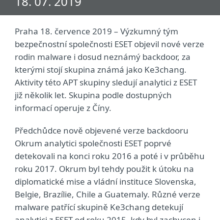
18. 07. 2019
Praha 18. července 2019 – Výzkumný tým
bezpečnostní společnosti ESET objevil nové verze
rodin malware i dosud neznámý backdoor, za
kterými stojí skupina známá jako Ke3chang.
Aktivity této APT skupiny sledují analytici z ESET
již několik let. Skupina podle dostupných
informací operuje z Číny.
Předchůdce nově objevené verze backdooru
Okrum analytici společnosti ESET poprvé
detekovali na konci roku 2016 a poté i v průběhu
roku 2017. Okrum byl tehdy použit k útoku na
diplomatické mise a vládní instituce Slovenska,
Belgie, Brazílie, Chile a Guatemaly. Různé verze
malware patřící skupině Ke3chang detekují
analytici z ESET od roku 2015, kdy byl zachycen i