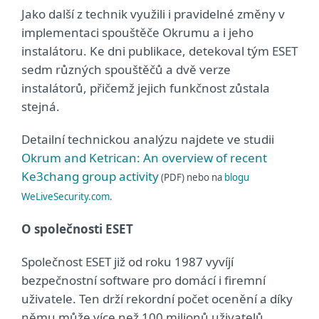
Jako další z technik využili i pravidelné změny v
implementaci spouštěče Okrumu a i jeho
instalátoru. Ke dni publikace, detekoval tým ESET
sedm různých spouštěčů a dvě verze
instalátorů, přičemž jejich funkčnost zůstala
stejná.
Detailní technickou analýzu najdete ve studii
Okrum and Ketrican: An overview of recent
Ke3chang group activity
(PDF) nebo na
blogu
WeLiveSecurity.com
.
O společnosti ESET
Společnost ESET již od roku 1987 vyvíjí
bezpečnostní software pro domácí i firemní
uživatele. Ten drží rekordní počet ocenění a díky
němu může více než 100 milionů uživatelů