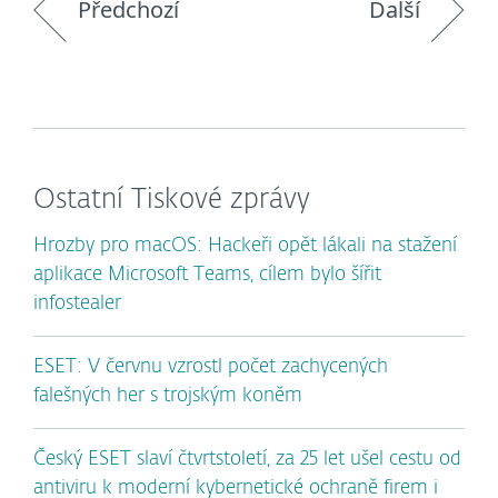
Předchozí
Další
Ostatní Tiskové zprávy
Hrozby pro macOS: Hackeři opět lákali na stažení
aplikace Microsoft Teams, cílem bylo šířit
infostealer
ESET: V červnu vzrostl počet zachycených
falešných her s trojským koněm
Český ESET slaví čtvrtstoletí, za 25 let ušel cestu od
antiviru k moderní kybernetické ochraně firem i