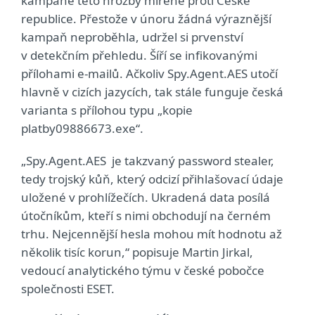
kampaně této hrozby mířené proti České
republice. Přestože v únoru žádná výraznější
kampaň neproběhla, udržel si prvenství
v detekčním přehledu. Šíří se infikovanými
přílohami e-mailů. Ačkoliv Spy.Agent.AES utočí
hlavně v cizích jazycích, tak stále funguje česká
varianta s přílohou typu „kopie
platby09886673.exe“.
„Spy.Agent.AES je takzvaný password stealer,
tedy trojský kůň, který odcizí přihlašovací údaje
uložené v prohlížečích. Ukradená data posílá
útočníkům, kteří s nimi obchodují na černém
trhu. Nejcennější hesla mohou mít hodnotu až
několik tisíc korun,“ popisuje Martin Jirkal,
vedoucí analytického týmu v české pobočce
společnosti ESET.