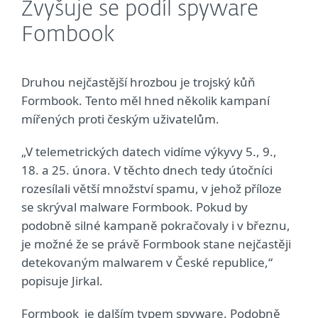
Zvyšuje se podíl spyware
Fombook
Druhou nejčastější hrozbou je trojský kůň
Formbook. Tento měl hned několik kampaní
mířených proti českým uživatelům.
„V telemetrických datech vidíme výkyvy 5., 9.,
18. a 25. února. V těchto dnech tedy útočníci
rozesílali větší množství spamu, v jehož příloze
se skrýval malware Formbook. Pokud by
podobně silné kampaně pokračovaly i v březnu,
je možné že se právě Formbook stane nejčastěji
detekovaným malwarem v České republice,“
popisuje Jirkal.
Formbook je dalším typem spyware. Podobně