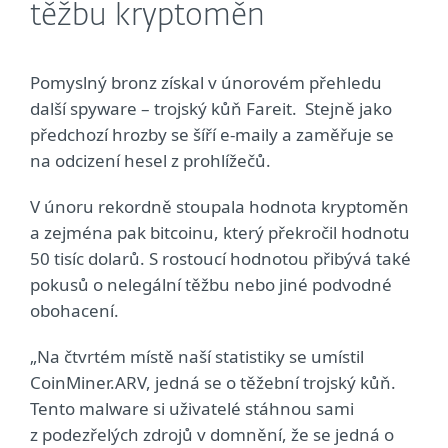
těžbu kryptoměn
Pomyslný bronz získal v únorovém přehledu
další spyware – trojský kůň Fareit. Stejně jako
předchozí hrozby se šíří e-maily a zaměřuje se
na odcizení hesel z prohlížečů.
V únoru rekordně stoupala hodnota kryptoměn
a zejména pak bitcoinu, který překročil hodnotu
50 tisíc dolarů. S rostoucí hodnotou přibývá také
pokusů o nelegální těžbu nebo jiné podvodné
obohacení.
„Na čtvrtém místě naší statistiky se umístil
CoinMiner.ARV, jedná se o těžební trojský kůň.
Tento malware si uživatelé stáhnou sami
z podezřelých zdrojů v domnění, že se jedná o