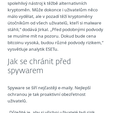
spolehlivý nástroj k těžbě alternativních
kryptoměn. Může dokonce i uživatelům něco
málo vydělat, ale v pozadí těží kryptoměny
útočníkům od všech uživatelů, kteří si malware
stáhli,“ dodává Jirkal. „Před podobnými podvody
se musíme mít na pozoru. Dokud bude cena
bitcoinu vysoká, budou různé podvody rizikem,“
vysvětluje analytik ESETu.
Jak se chránit před
spywarem
Spyware se šíří nejčastěji e-maily. Nejlepší
ochranou je tak proaktivní obezřetnost
uživatelů.
„Důležité je, aby si všichni uživatelé byli rizik