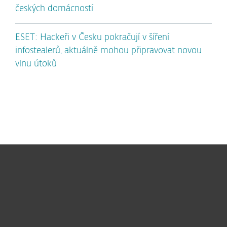
českých domácností
ESET: Hackeři v Česku pokračují v šíření
infostealerů, aktuálně mohou připravovat novou
vlnu útoků
Pro domácnosti
Pro firmy