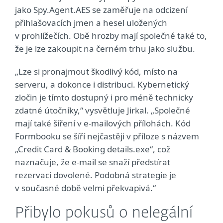
jako Spy.Agent.AES se zaměřuje na odcizení
přihlašovacích jmen a hesel uložených
v prohlížečích. Obě hrozby mají společné také to,
že je lze zakoupit na černém trhu jako službu.
„Lze si pronajmout škodlivý kód, místo na
serveru, a dokonce i distribuci. Kybernetický
zločin je tímto dostupný i pro méně technicky
zdatné útočníky,“ vysvětluje Jirkal. „Společné
mají také šíření v e-mailových přílohách. Kód
Formbooku se šíří nejčastěji v příloze s názvem
„Credit Card & Booking details.exe“, což
naznačuje, že e-mail se snaží předstírat
rezervaci dovolené. Podobná strategie je
v současné době velmi překvapivá.“
Přibylo pokusů o nelegální