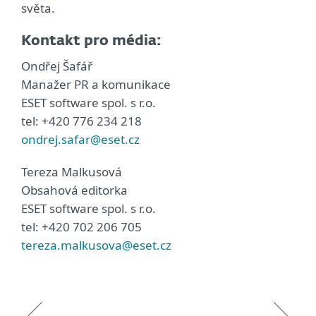
světa.
Kontakt pro média:
Ondřej Šafář
Manažer PR a komunikace
ESET software spol. s r.o.
tel: +420 776 234 218
ondrej.safar@eset.cz
Tereza Malkusová
Obsahová editorka
ESET software spol. s r.o.
tel: +420 702 206 705
tereza.malkusova@eset.cz