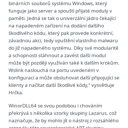
binárních souborů systému Windows, který
funguje jako server a spouští přijaté moduly v
paměti. Jedná se tak o univerzální jádro čekající
na napadeném zařízení na dodání dalšího
škodlivého kódu, který pak provede konkrétní,
závadnou akci, tedy vpuštění vlastního malwaru
do již napadeného systému. Díky své modularitě
a schopnosti stáhnout a zavést další modul
může být později využíván také k dalším krokům.
Wslink naslouchá na portu uvedeném v
konfiguraci a může obsluhovat další připojující se
klienty a načítat další škodlivé kódy,“ vysvětluje
Hrčka.
WinorDLL64 se svou podobou i chováním
překrývá s několika vzorky skupiny Lazarus, což
naznačuje, že by mohlo jít o nástroj z rozsáhlého
arzenálu této severokorejské APT skupiny.