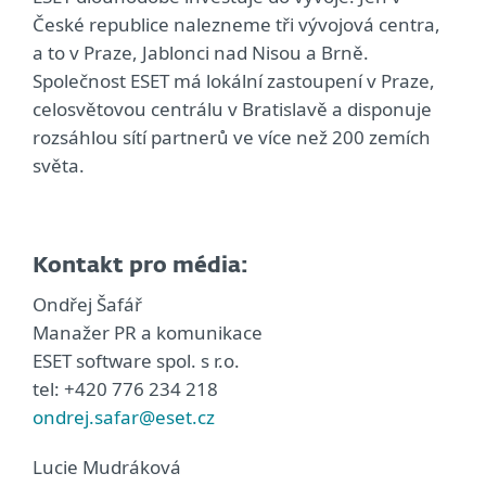
České republice nalezneme tři vývojová centra,
a to v Praze, Jablonci nad Nisou a Brně.
Společnost ESET má lokální zastoupení v Praze,
celosvětovou centrálu v Bratislavě a disponuje
rozsáhlou sítí partnerů ve více než 200 zemích
světa.
Kontakt pro média:
Ondřej Šafář
Manažer PR a komunikace
ESET software spol. s r.o.
tel: +420 776 234 218
ondrej.safar@eset.cz
Lucie Mudráková