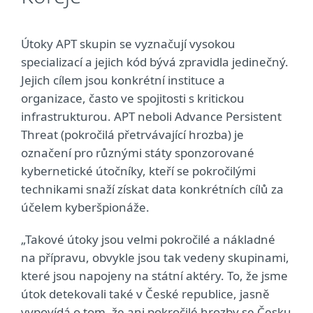
Útoky APT skupin se vyznačují vysokou
specializací a jejich kód bývá zpravidla jedinečný.
Jejich cílem jsou konkrétní instituce a
organizace, často ve spojitosti s kritickou
infrastrukturou. APT neboli Advance Persistent
Threat (pokročilá přetrvávající hrozba) je
označení pro různými státy sponzorované
kybernetické útočníky, kteří se pokročilými
technikami snaží získat data konkrétních cílů za
účelem kyberšpionáže.
„Takové útoky jsou velmi pokročilé a nákladné
na přípravu, obvykle jsou tak vedeny skupinami,
které jsou napojeny na státní aktéry. To, že jsme
útok detekovali také v České republice, jasně
vypovídá o tom, že ani pokročilé hrozby se Česku