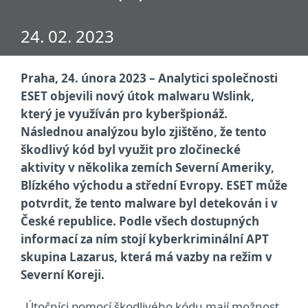
24. 02. 2023
Praha, 24. února 2023 – Analytici společnosti
ESET objevili nový útok malwaru Wslink,
který je využíván pro kyberšpionáž.
Následnou analýzou bylo zjištěno, že tento
škodlivý kód byl využit pro zločinecké
aktivity v několika zemích Severní Ameriky,
Blízkého východu a střední Evropy. ESET může
potvrdit, že tento malware byl detekován i v
České republice. Podle všech dostupných
informací za ním stojí kyberkriminální APT
skupina Lazarus, která má vazby na režim v
Severní Koreji.
„Útočníci pomocí škodlivého kódu mají možnost