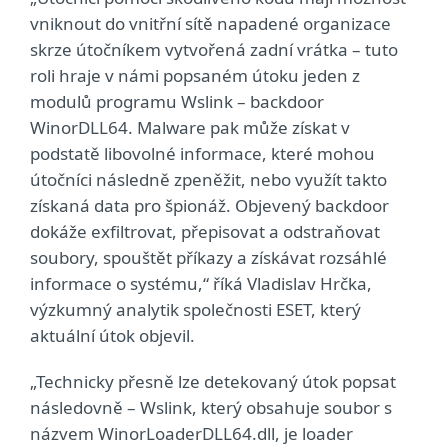
vniknout do vnitřní sítě napadené organizace
skrze útočníkem vytvořená zadní vrátka – tuto
roli hraje v námi popsaném útoku jeden z
modulů programu Wslink – backdoor
WinorDLL64. Malware pak může získat v
podstatě libovolné informace, které mohou
útočníci následně zpeněžit, nebo využít takto
získaná data pro špionáž. Objevený backdoor
dokáže exfiltrovat, přepisovat a odstraňovat
soubory, spouštět příkazy a získávat rozsáhlé
informace o systému,“ říká Vladislav Hrčka,
výzkumný analytik společnosti ESET, který
aktuální útok objevil.
„Technicky přesně lze detekovaný útok popsat
následovně – Wslink, který obsahuje soubor s
názvem WinorLoaderDLL64.dll, je loader