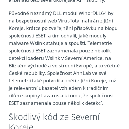
Původně neznámý DLL modul WinorDLL64 byl
na bezpečnostní web VirusTotal nahrán z Jižní
Koreje, krátce po zveřejnění příspěvku na blogu
společnosti ESET, a tím odhalil, jaké moduly
malware Wslink stahuje a spouští. Telemetrie
společnosti ESET zaznamenala pouze několik
detekcí loaderu Wslink v Severní Americe, na
Blízkém východě a ve střední Evropě, a to včetně
České republiky. Společnost AhnLab ve své
telemetrii také potvrdila oběti z Jižní Koreje, což
je relevantní ukazatel vzhledem k tradičním
cílům skupiny Lazarus a k tomu, že společnost
ESET zaznamenala pouze několik detekcí.
Škodlivý kód ze Severní
Koreje