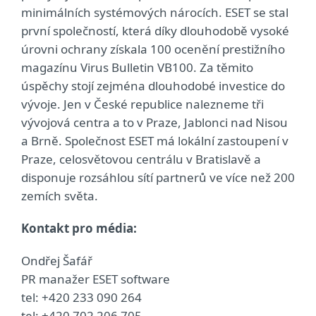
minimálních systémových nárocích. ESET se stal
první společností, která díky dlouhodobě vysoké
úrovni ochrany získala 100 ocenění prestižního
magazínu Virus Bulletin VB100. Za těmito
úspěchy stojí zejména dlouhodobé investice do
vývoje. Jen v České republice nalezneme tři
vývojová centra a to v Praze, Jablonci nad Nisou
a Brně. Společnost ESET má lokální zastoupení v
Praze, celosvětovou centrálu v Bratislavě a
disponuje rozsáhlou sítí partnerů ve více než 200
zemích světa.
Kontakt pro média:
Ondřej Šafář
PR manažer ESET software
tel: +420 233 090 264
tel: +420 702 206 705