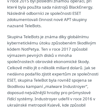
v roce 2015 byl poslední známou operací, při
které byla použita sada nástrojů BlackEnergy.
Následně odborníci ze společnosti ESET
zdokumentovali činnost nové APT skupiny
nazvané TeleBots.
Skupina TeleBots je známa díky globálnímu
kybernetickému útoku způsobeném škodlivým
kódem NotPetya. Ten v roce 2017 způsobil
výmazem pevných disků v mnoha
společnostech obrovské ekonomické škody.
Celkově mělo jít o několik miliard dolarů. Jak se
nedávno podařilo zjistit expertům ze společnosti
ESET, skupina TeleBot byla rovněž spojena se
škodlivou kampaní „malware Industroyer“,
doposud nejvážnější hrozby pro průmyslové
řídící systémy. Industroyer udeřil v roce 2016 v
ukrajinské metropoli Kyjevě, kde způsobil