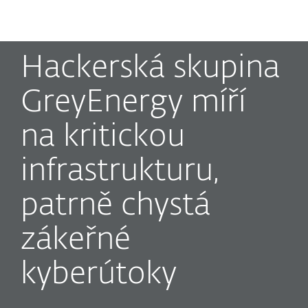
MENU
Hackerská skupina
GreyEnergy míří
na kritickou
infrastrukturu,
patrně chystá
zákeřné
kyberútoky