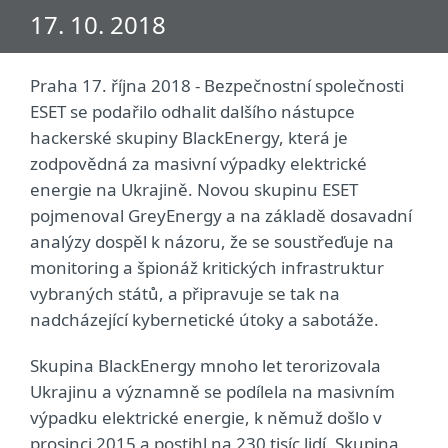
17. 10. 2018
Praha 17. října 2018 - Bezpečnostní společnosti
ESET se podařilo odhalit dalšího nástupce
hackerské skupiny BlackEnergy, která je
zodpovědná za masivní výpadky elektrické
energie na Ukrajině. Novou skupinu ESET
pojmenoval GreyEnergy a na základě dosavadní
analýzy dospěl k názoru, že se soustřeďuje na
monitoring a špionáž kritických infrastruktur
vybraných států, a připravuje se tak na
nadcházející kybernetické útoky a sabotáže.
Skupina BlackEnergy mnoho let terorizovala
Ukrajinu a významně se podílela na masivním
výpadku elektrické energie, k němuž došlo v
prosinci 2015 a postihl na 230 tisíc lidí. Skupina