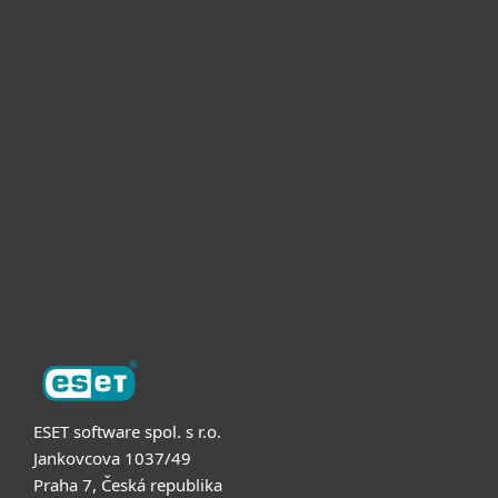
Pro domácnosti
Pro firmy
Partneři
Podpora
O nás
ESET software spol. s r.o.
Jankovcova 1037/49
Praha 7, Česká republika