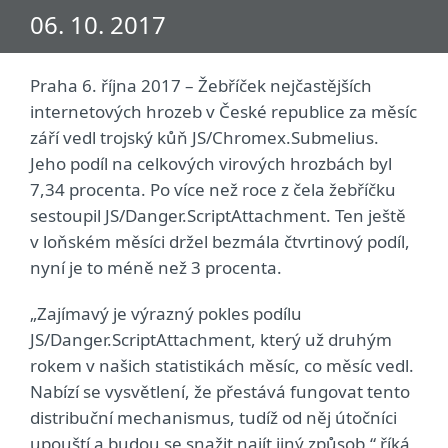
06. 10. 2017
Praha 6. října 2017 – Žebříček nejčastějších
internetových hrozeb v České republice za měsíc
září vedl trojský kůň JS/Chromex.Submelius.
Jeho podíl na celkových virových hrozbách byl
7,34 procenta. Po více než roce z čela žebříčku
sestoupil JS/Danger.ScriptAttachment. Ten ještě
v loňském měsíci držel bezmála čtvrtinový podíl,
nyní je to méně než 3 procenta.
„Zajímavý je výrazný pokles podílu
JS/Danger.ScriptAttachment, který už druhým
rokem v našich statistikách měsíc, co měsíc vedl.
Nabízí se vysvětlení, že přestává fungovat tento
distribuční mechanismus, tudíž od něj útočníci
upouští a budou se snažit najít jiný způsob,“ říká