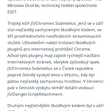
Miroslav Dvořák, technický ředitel společnosti
ESET.
Trojský kůň JS/Chromex.Submelius, jenž se v září
stal nejčastěji zachyceným škodlivým kódem, se
šíří prostřednictvím neoficiálních streamovacích
služeb. Uživatelům nabízí instalaci škodlivých
pluginů pro internetový prohlížeč Chrome.
Ačkoli tyto pluginy mají zajistit rychlejší načítání
internetových stránek, obvykle způsobují opak.
JS/Chromex.Submelius se v České republice
poprvé četněji vyskytl letos v březnu, kdy byl
pátou nejčastěji zachycenou hrozbou. V červenci
pak v četnosti výskytu téměř dotáhl vedoucí
JS/Danger.ScriptAttachment.
Druhým nejčetnějším škodlivým kódem byl v září