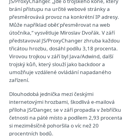
JS/ProxyChanger. „Jde o trojského koně, který
brání přístupu na určité webové stránky a
přesměrovává provoz na konkrétní IP adresy.
Může například oběť přesměrovat na web
útočníka,“ vysvětluje Miroslav Dvořák. V září
představoval JS/ProxyChanger zhruba každou
třicátou hrozbu, dosáhl podílu 3,18 procenta.
Virovou trojkou v září byl Java/Adwind, další
trojský kůň, který slouží jako backdoor a
umožňuje vzdálené ovládání napadaného
zařízení.
Dlouhodobá jednička mezi českými
internetovými hrozbami, škodlivá e-mailová
příloha JS/Danger, se v září propadla v žebříčku
četnosti na páté místo a podílem 2,93 procenta
si meziměsíčně pohoršila o víc než 20
procentních bodů.