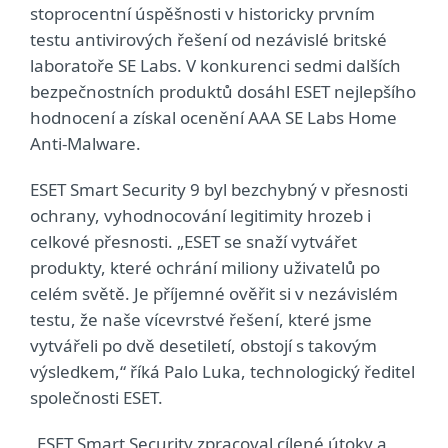
stoprocentní úspěšnosti v historicky prvním
testu antivirových řešení od nezávislé britské
laboratoře SE Labs. V konkurenci sedmi dalších
bezpečnostních produktů dosáhl ESET nejlepšího
hodnocení a získal ocenění AAA SE Labs Home
Anti-Malware.
ESET Smart Security 9 byl bezchybný v přesnosti
ochrany, vyhodnocování legitimity hrozeb i
celkové přesnosti. „ESET se snaží vytvářet
produkty, které ochrání miliony uživatelů po
celém světě. Je příjemné ověřit si v nezávislém
testu, že naše vícevrstvé řešení, které jsme
vytvářeli po dvě desetiletí, obstojí s takovým
výsledkem,“ říká Palo Luka, technologický ředitel
společnosti ESET.
„ESET Smart Security zpracoval cílené útoky a