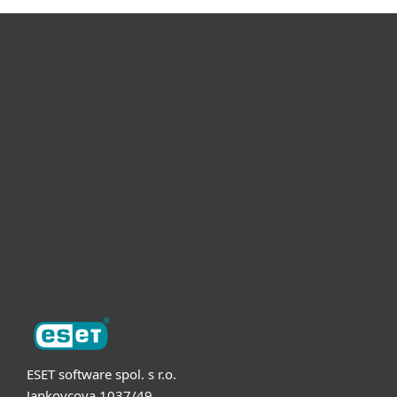
Pro domácnosti
Pro firmy
Partneři
Podpora
O nás
ESET software spol. s r.o.
Jankovcova 1037/49