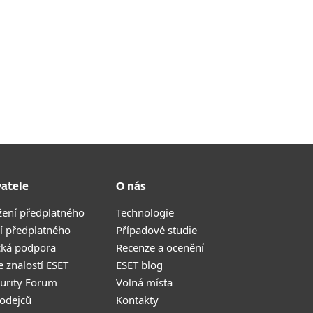
vatele
O nás
žení předplatného
Technologie
í předplatného
Případové studie
cká podpora
Recenze a ocenění
 znalostí ESET
ESET blog
curity Forum
Volná místa
odejců
Kontakty