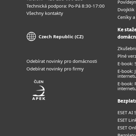
Povídejm
Technická podpora: Po-Pá 8:30-17:00
Dvojklik 
Všechny kontakty
Ceníky a
Ke staž
Czech Republic (CZ)
domácn
Zkušební
Plné ver
Odebírat novinky pro domácnosti
E-book: S
Odebírat novinky pro firmy
E-book: J
internet
E-book:
internet
Bezplat
ESET AI S
ESET Lin
ESET Onl
Bezplatn