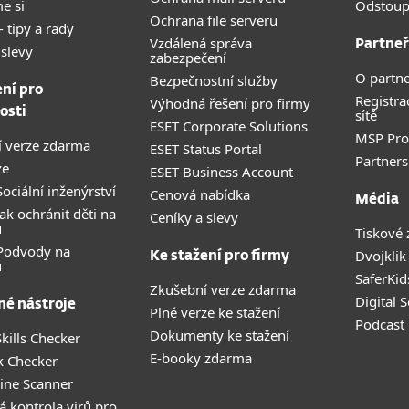
e si
Odstoup
Ochrana file serveru
- tipy a rady
Vzdálená správa
Partneř
 slevy
zabezpečení
O partne
Bezpečnostní služby
ení pro
Registra
Výhodná řešení pro firmy
osti
sítě
ESET Corporate Solutions
MSP Pr
 verze zdarma
ESET Status Portal
Partners
ze
ESET Business Account
ociální inženýrství
Cenová nabídka
Média
ak ochránit děti na
Ceníky a slevy
u
Tiskové 
 Podvody na
Dvojklik
Ke stažení pro firmy
u
SaferKid
Zkušební verze zdarma
Digital 
né nástroje
Plné verze ke stažení
Podcast
Dokumenty ke stažení
kills Checker
E-booky zdarma
k Checker
ine Scanner
á kontrola virů pro