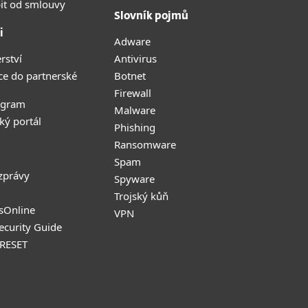
it od smlouvy
Slovník pojmů
i
Adware
rství
Antivirus
ce do partnerské
Botnet
Firewall
ogram
Malware
ký portál
Phishing
Ransomware
Spam
zprávy
Spyware
Trojský kůň
sOnline
VPN
Security Guide
 RESET