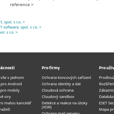
reference >
 spol. s r.o. >
software, spol. s r.o. >
l. s r.o. >
ácnosti
Pro firmy
Pro uži
 vše v jednom
Ochrana koncových zařízení
Prodlou
 pro Android
Ochrana identity a dat
Rozšířen
 pro mobily
Cloudová ochrana
Zákazni
vé viry
Cloudový sandbox
Databáze
pro malou kancelář
Detekce a reakce na útoky
ESET Se
(XDR)
mažeš!
Mapa pr
Ochrana mail serveru