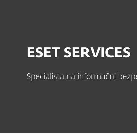
Domácnosti
Firmy
CZ
Firmy
ESET Services
ESET Service
Platforma
Řešení
Sl
ESET SERVICES
Specialista na informační bez