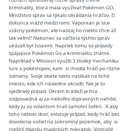
kriminality, ktorá mala využívať Pokémon GO.
Množstvo správ sa týkalo okrádania hráčov, či
dokonca vrážd medzi nimi. Vaporean je síce
vzácny pokémon, ale naozaj ho niekto chce až
tak veľmi? Nakoniec sa väčšina týchto správ
ukázali byť hoaxmi. Napriek tomu sú prípady
spájajúce Pokémon Go a kriminalitu známe.
Napríklad v Missouri využili 3 zlodeji mechaniku
lure a pokéstopov, kam si chodia hráči po rôzne
odmeny. Svoje obete takto nalákali na tiché
miesto, kde ich následne okradli. Nie je to
ojedinelý prípad. Okrem krádeží je hra
zodpovedná aj za niekoľko dopravných nehôd,
kedy ju za volantom hrali samotní šoféri. A aby
toho nebolo dosť, existuje prípad, kedy hráč bez
dovolenia vošiel na súkromný pozemok, aby si
rozšíril zbierku magických zvieratok. Vystrašil