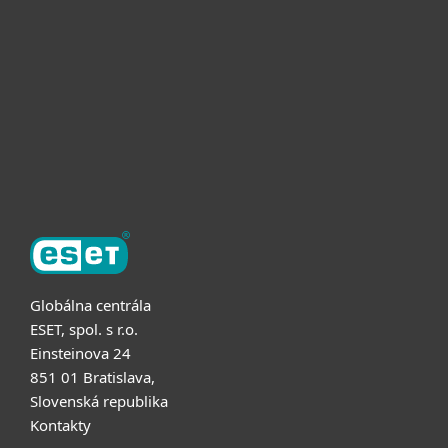
Pre firmy
Užitočné informácie
Partnerstvo
O ESET
Globálna centrála
ESET, spol. s r.o.
Einsteinova 24
851 01 Bratislava,
Slovenská republika
Kontakty