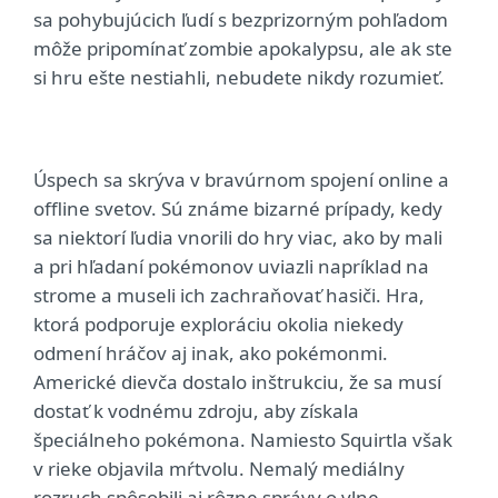
sa pohybujúcich ľudí s bezprizorným pohľadom
môže pripomínať zombie apokalypsu, ale ak ste
si hru ešte nestiahli, nebudete nikdy rozumieť.
Úspech sa skrýva v bravúrnom spojení online a
offline svetov. Sú známe bizarné prípady, kedy
sa niektorí ľudia vnorili do hry viac, ako by mali
a pri hľadaní pokémonov uviazli napríklad na
strome a museli ich zachraňovať hasiči. Hra,
ktorá podporuje exploráciu okolia niekedy
odmení hráčov aj inak, ako pokémonmi.
Americké dievča dostalo inštrukciu, že sa musí
dostať k vodnému zdroju, aby získala
špeciálneho pokémona. Namiesto Squirtla však
v rieke objavila mŕtvolu. Nemalý mediálny
rozruch spôsobili aj rôzne správy o vlne