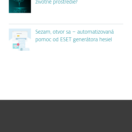
životné prostredie?
Sezam, otvor sa – automatizovaná
pomoc od ESET generátora hesiel
Pre domácnosti