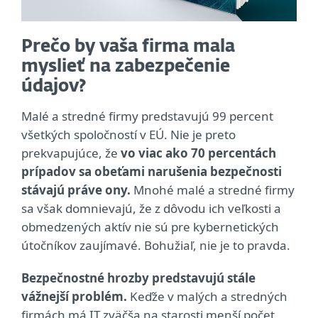
Prečo by vaša firma mala
myslieť na zabezpečenie
údajov?
Malé a stredné firmy predstavujú 99 percent
všetkých spoločností v EÚ. Nie je preto
prekvapujúce, že
vo viac ako 70 percentách
prípadov sa obeťami narušenia bezpečnosti
stávajú práve ony.
Mnohé malé a stredné firmy
sa však domnievajú, že z dôvodu ich veľkosti a
obmedzených aktív nie sú pre kybernetických
útočníkov zaujímavé. Bohužiaľ, nie je to pravda.
Bezpečnostné hrozby predstavujú stále
vážnejší problém.
Keďže v malých a stredných
firmách má IT zväčša na starosti menší počet