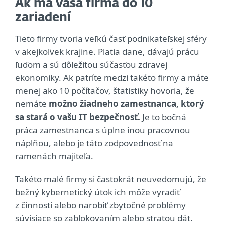
Ak má vaša firma do 10
zariadení
Tieto firmy tvoria veľkú časť podnikateľskej sféry
v akejkoľvek krajine. Platia dane, dávajú prácu
ľuďom a sú dôležitou súčasťou zdravej
ekonomiky. Ak patríte medzi takéto firmy a máte
menej ako 10 počítačov, štatistiky hovoria, že
nemáte
možno žiadneho zamestnanca, ktorý
sa stará o vašu IT bezpečnosť.
Je to bočná
práca zamestnanca s úplne inou pracovnou
náplňou, alebo je táto zodpovednosť na
ramenách majiteľa.
Takéto malé firmy si častokrát neuvedomujú, že
bežný kybernetický útok ich môže vyradiť
z činnosti alebo narobiť zbytočné problémy
súvisiace so zablokovaním alebo stratou dát.