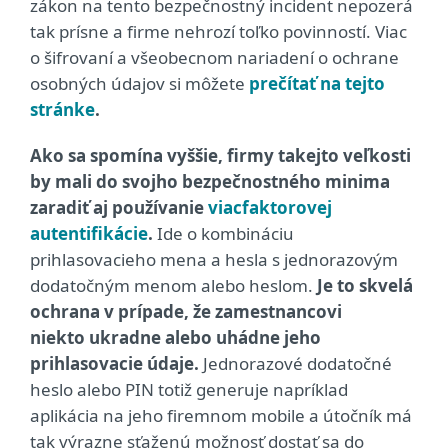
zákon na tento bezpečnostný incident nepozerá
tak prísne a firme nehrozí toľko povinností. Viac
o šifrovaní a všeobecnom nariadení o ochrane
osobných údajov si môžete
p
rečítať na tejto
stránke
.
Ako sa spomína vyššie, firmy takejto veľkosti
by mali do svojho bezpečnostného minima
zaradiť aj používanie
viacfaktorovej
autentifikácie
.
Ide o kombináciu
prihlasovacieho mena a hesla s jednorazovým
dodatočným menom alebo heslom.
J
e to skvelá
ochrana v prípade,
že zamestnancovi
niekto
ukradne alebo uhádne jeho
prihlasovacie údaje.
Jednorazové dodatočné
heslo alebo PIN totiž generuje napríklad
aplikácia na jeho firemnom mobile a útočník má
tak výrazne sťaženú možnosť dostať sa do