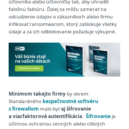
účtovníka alebo účtovníčky tak, aby uhradili
falošnú faktúru. Ďalej sa môžu zamerať na
odcudzenie údajov o zákazníkoch alebo firmu
infikovať ransomwarom, ktorý zablokuje všetky
údaje a za ich odblokovanie požaduje výkupné.
Minimom takejto firmy
by okrem
štandardného
bezpečnostné softvéru
s firewallom
malo byť
aj šifrovanie
a viacfaktorová autentifikácia
.
Šifrovanie
je
účinnou ochranou cenných alebo citlivých