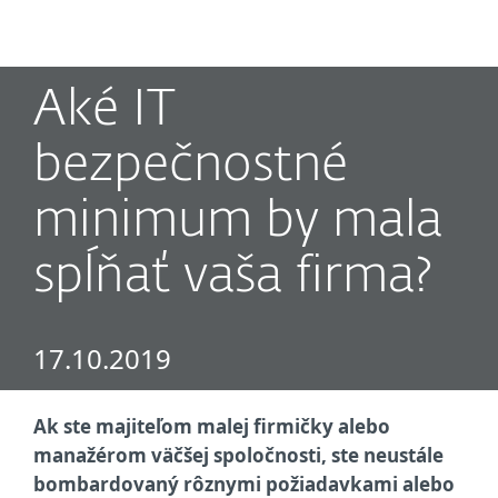
MENU
Aké IT
bezpečnostné
minimum by mala
spĺňať vaša firma?
17.10.2019
Ak ste majiteľom malej firmičky alebo
manažérom väčšej spoločnosti, ste neustále
bombardovaný rôznymi požiadavkami alebo