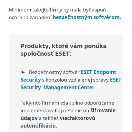
Minimom takejto firmy
by mala byť aspoň
ochrana zariadení
bezpečnostným softvérom
.
Produkty, ktoré vám ponúka
spoločnosť ESET:
Bezpečnostný softvér
ESET Endpoint
►
Security
s konzolou vzdialenej
správy
ESET
Security
Management Center
.
Takýmto firmám však silno odporúčame
implementovať aj riešenie na
šifrovanie
údajov
a taktiež
viacfaktorovú
autentifikáciu
.