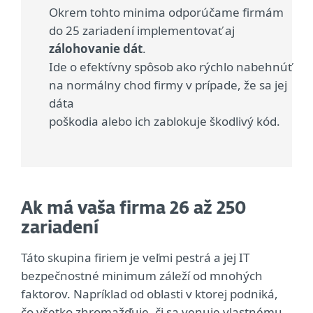
Okrem tohto minima odporúčame firmám
do 25 zariadení implementovať aj
zálohovanie dát
.
Ide o efektívny spôsob ako rýchlo nabehnúť
na normálny chod firmy v prípade, že sa jej
dáta
poškodia alebo ich zablokuje škodlivý kód.
Ak má vaša firma 26 až 250
zariadení
Táto skupina firiem je veľmi pestrá a jej IT
bezpečnostné minimum záleží od mnohých
faktorov. Napríklad od oblasti v ktorej podniká,
čo všetko zhromažďuje, či sa venuje vlastnému