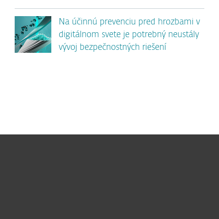
Na účinnú prevenciu pred hrozbami v
digitálnom svete je potrebný neustály
vývoj bezpečnostných riešení
Pre domácnosti
Pre firmy
Užitočné informácie