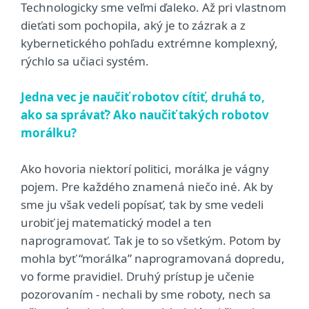
Technologicky sme veľmi ďaleko. Až pri vlastnom
dieťati som pochopila, aký je to zázrak a z
kybernetického pohľadu extrémne komplexný,
rýchlo sa učiaci systém.
Jedna vec je naučiť robotov cítiť, druhá to,
ako sa správať? Ako naučiť takých robotov
morálku?
Ako hovoria niektorí politici, morálka je vágny
pojem. Pre každého znamená niečo iné. Ak by
sme ju však vedeli popísať, tak by sme vedeli
urobiť jej matematický model a ten
naprogramovať. Tak je to so všetkým. Potom by
mohla byť “morálka” naprogramovaná dopredu,
vo forme pravidiel. Druhý prístup je učenie
pozorovaním - nechali by sme roboty, nech sa