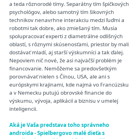
a teda rôznorodé tímy. Separátny tím špičkových
psychológov, alebo samotný tím šikovných
technikov nenavrhne interakciu medzi ľuďmi a
robotmi tak dobre, ako zmiešaný tím. Musia
spolupracovať experti z diametrálne odlišných
oblastí, s rôznymi skúsenosťami, priestor by mali
dostávať mladí, aj starší výskumníci a tak ďalej.
Nepoviem nič nové, že asi najväčší problém je
financovanie. Nemôžeme sa predovšetkým
porovnávať nielen s Čínou, USA, ale ani s
európskymi krajinami, kde najmä vo Francúzsku
a v Nemecku putujú obrovské financie do
výskumu, vývoja, aplikácií a biznisu v umelej
inteligencii.
Aká je Vaša predstava toho správneho
androida - Spielbergovo malé dieťa s