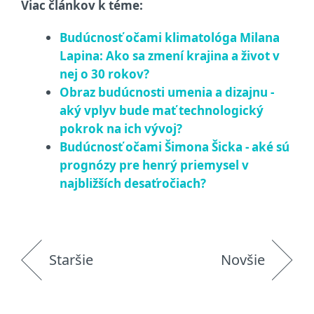
Viac článkov k téme:
Budúcnosť očami klimatológa Milana
Lapina: Ako sa zmení krajina a život v
nej o 30 rokov?
Obraz budúcnosti umenia a dizajnu -
aký vplyv bude mať technologický
pokrok na ich vývoj?
Budúcnosť očami Šimona Šicka - aké sú
prognózy pre henrý priemysel v
najbližších desaťročiach?
Staršie
Novšie