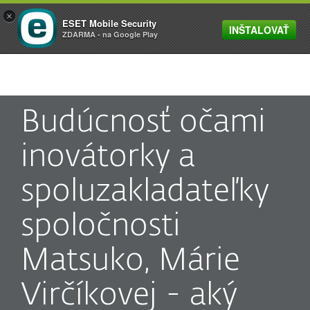
×
ESET Mobile Security
INŠTALOVAŤ
MENU
ZDARMA - na Google Play
Budúcnosť očami
inovátorky a
spoluzakladateľky
spoločnosti
Matsuko, Márie
Virčíkovej - aký