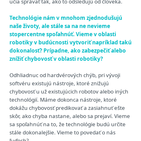
učia správať tak, ako to odsledujú od človeka.
Technológie nám v mnohom zjednodušujú
naše životy, ale stále sa na ne nevieme
stopercentne spoľahnúť. Vieme v oblasti
robotiky v budúcnosti vytvoriť napríklad takú
dokonalosť? Prípadne, ako zabezpečiť alebo
znížiť chybovosť v oblasti robotiky?
Odhliadnuc od hardvérových chýb, pri vývoji
softvéru existujú nástroje, ktoré znižujú
chybovosť u už existujúcich robotov alebo iných
technológií. Máme dokonca nástroje, ktoré
dokážu chybovosť predikovať a zasiahnuť ešte
skôr, ako chyba nastane, alebo sa prejaví. Vieme
sa spoľahnúť na to, že technológie budú určite
stále dokonalejšie. Vieme to povedať o nás
ľuďoch?