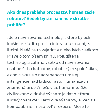
Ako dnes prebieha proces tzv. humanizácie
robotov? Vedeli by ste nám ho v skratke
priblížiť?
Ide o navrhovanie technológií, ktoré by boli
lepšie pre ľudí a pre ich interakciu s nami, s
ľuďmi. Nedá sa to vyjadriť v niekoľkých riadkoch.
Práve o tom píšem knihu. Poľudštená
technológia zahŕňa všetko od navrhovania
osobnejších chatbotov, robotických spoločníkov,
až po diskusie o nadradenosti umelej
inteligencie nad ľudskú rasu. Humanizácia
znamená urobiť niečo viac humánne, čiže
civilizované a druhý význam je dať niečomu
ľudský charakter. Tieto dva významy, aj keď sú
kompatibilné, môžu byť v rozpore. Môže to