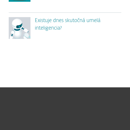
Existuje dnes skutočná umelá
inteligencia?
Pre domácnosti
Pre firmy