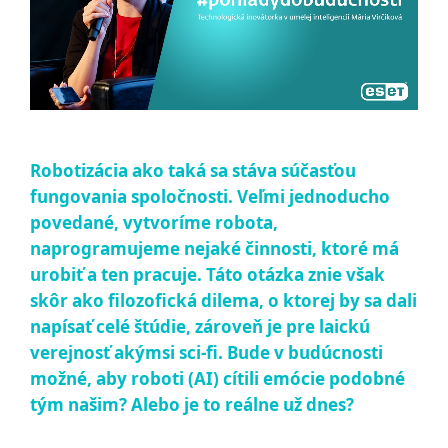
Robotizácia ako taká sa stáva súčasťou
fungovania spoločnosti. Veľmi jednoducho
povedané, vytvoríme robota,
naprogramujeme nejaké činnosti, ktoré má
urobiť a ten pracuje. Táto otázka znie však
skôr ako filozofická dilema, o ktorej by sa dali
napísať celé štúdie, zároveň je pre laickú
verejnosť akýmsi sci-fi. Bude v budúcnosti
možné, aby roboti (AI) cítili emócie podobné
tým našim? Alebo je to reálne už dnes?