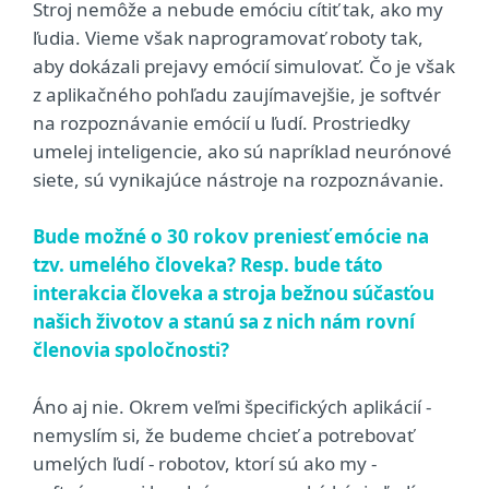
Stroj nemôže a nebude emóciu cítiť tak, ako my
ľudia. Vieme však naprogramovať roboty tak,
aby dokázali prejavy emócií simulovať. Čo je však
z aplikačného pohľadu zaujímavejšie, je softvér
na rozpoznávanie emócií u ľudí. Prostriedky
umelej inteligencie, ako sú napríklad neurónové
siete, sú vynikajúce nástroje na rozpoznávanie.
Bude možné o 30 rokov preniesť emócie na
tzv. umelého človeka? Resp. bude táto
interakcia človeka a stroja bežnou súčasťou
našich životov a stanú sa z nich nám rovní
členovia spoločnosti?
Áno aj nie. Okrem veľmi špecifických aplikácií -
nemyslím si, že budeme chcieť a potrebovať
umelých ľudí - robotov, ktorí sú ako my -