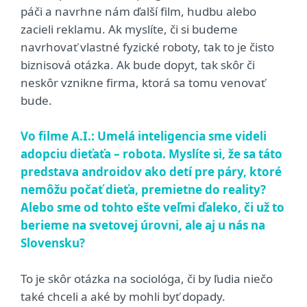
páči a navrhne nám ďalší film, hudbu alebo
zacieli reklamu. Ak myslíte, či si budeme
navrhovať vlastné fyzické roboty, tak to je čisto
biznisová otázka. Ak bude dopyt, tak skôr či
neskôr vznikne firma, ktorá sa tomu venovať
bude.
Vo filme A.I.: Umelá inteligencia sme videli
adopciu dieťaťa – robota. Myslíte si, že sa táto
predstava androidov ako detí pre páry, ktoré
nemôžu počať dieťa, premietne do reality?
Alebo sme od tohto ešte veľmi ďaleko, či už to
berieme na svetovej úrovni, ale aj u nás na
Slovensku?
To je skôr otázka na sociológa, či by ľudia niečo
také chceli a aké by mohli byť dopady.