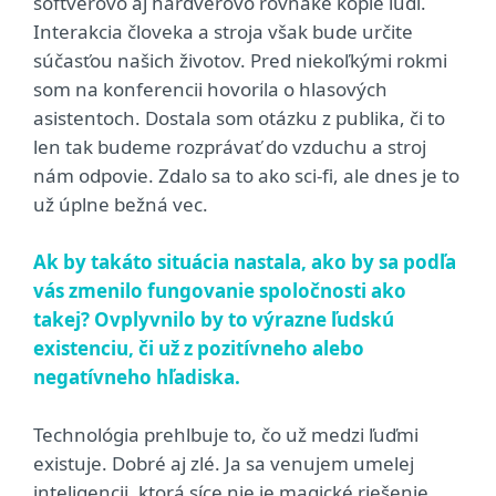
softvérovo aj hardvérovo rovnaké kópie ľudí.
Interakcia človeka a stroja však bude určite
súčasťou našich životov. Pred niekoľkými rokmi
som na konferencii hovorila o hlasových
asistentoch. Dostala som otázku z publika, či to
len tak budeme rozprávať do vzduchu a stroj
nám odpovie. Zdalo sa to ako sci-fi, ale dnes je to
už úplne bežná vec.
Ak by takáto situácia nastala, ako by sa podľa
vás zmenilo fungovanie spoločnosti ako
takej? Ovplyvnilo by to výrazne ľudskú
existenciu, či už z pozitívneho alebo
negatívneho hľadiska.
Technológia prehlbuje to, čo už medzi ľuďmi
existuje. Dobré aj zlé. Ja sa venujem umelej
inteligencii, ktorá síce nie je magické riešenie