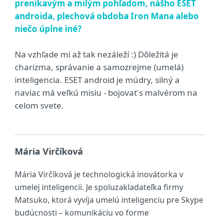
prenikavým a milým pohľadom, nášho ESET
androida, plechová obdoba Iron Mana alebo
niečo úplne iné?
Na vzhľade mi až tak nezáleží :) Dôležitá je
charizma, správanie a samozrejme (umelá)
inteligencia. ESET android je múdry, silný a
naviac má veľkú misiu - bojovať s malvérom na
celom svete.
Mária Virčíková
Mária Virčíková je technologická inovátorka v
umelej inteligencii. Je spoluzakladateľka firmy
Matsuko, ktorá vyvíja umelú inteligenciu pre Skype
budúcnosti – komunikáciu vo forme