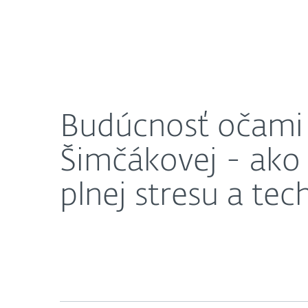
Domácnosti
Firmy
Budúcnosť očami psychologičky Márie Tóthovej Šim
Ochrana pre domácnosti
Sti
Budúcnosť očami 
Šimčákovej - ako 
plnej stresu a tec