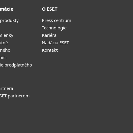
rmácie
O ESET
 produkty
Press centrum
Technológie
mienky
Kariéra
atné
Nadácia ESET
tného
Kontakt
níci
ie predplatného
rtnera
ESET partnerom