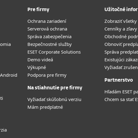
Pre firmy
Užitočné info
Ochrana zariadení
Zobraziť všetky
Serverová ochrana
Cenníky a zľavy
Správa zabezpečenia
Obchodné pod
romia
Bezpečnostné služby
Obnoviť predpl
ESET Corporate Solutions
Správa predpla
Demo videá
Existujúci zákaz
Výkupné
Vyžiadať zrušen
 Android
Podpora pre firmy
Partnerstvo
Na stiahnutie pre firmy
Hľadám ESET pa
ti
Vyžiadať skúšobnú verziu
Chcem sa stať 
Mám predplatné
rzia