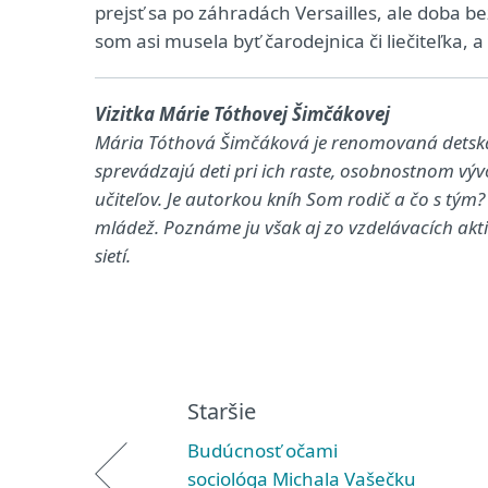
prejsť sa po záhradách Versailles, ale doba be
som asi musela byť čarodejnica či liečiteľka, a 
Vizitka Márie Tóthovej Šimčákovej
Mária Tóthová Šimčáková je renomovaná detská
sprevádzajú deti pri ich raste, osobnostnom vývo
učiteľov. Je autorkou kníh Som rodič a čo s tý
mládež. Poznáme ju však aj zo vzdelávacích akti
sietí.
Staršie
Budúcnosť očami
sociológa Michala Vašečku