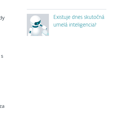
,
dy
Existuje dnes skutočná
umelá inteligencia?
 s
dza