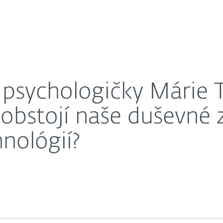
čákovej - ako obstojí naše duševné zdravie v dobe pl
ahnuť
Prečo ESET?
psychologičky Márie 
obstojí naše duševné 
hnológií?