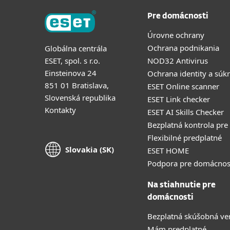
Pre domácnosti
Úrovne ochrany
Ochrana podnikania
Globálna centrála
ESET, spol. s r.o.
NOD32 Antivirus
Einsteinova 24
Ochrana identity a súk
851 01 Bratislava,
ESET Online scanner
Slovenská republika
ESET Link checker
Kontakty
ESET AI Skills Checker
Bezplatná kontrola pre
Flexibilné predplatné
Slovakia (SK)
ESET HOME
Podpora pre domácnos
Na stiahnutie pre
domácnosti
Bezplatná skúšobná ve
Mám predplatné