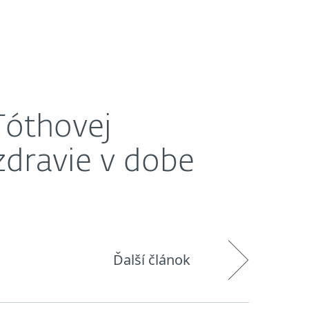
O nás
Košík
Slovensko
nej stresu a technológií?
Zákaznícka zóna
Tóthovej
zdravie v dobe
Ďalší článok