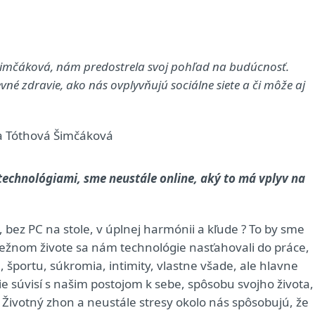
Šimčáková, nám predostrela svoj pohľad na budúcnosť.
vné zdravie, ako nás ovplyvňujú sociálne siete a či môže aj
technológiami, sme neustále online, aký to má vplyv na
e, bez PC na stole, v úplnej harmónii a kľude ? To by sme
 bežnom živote sa nám technológie nasťahovali do práce,
, športu, súkromia, intimity, vlastne všade, ale hlavne
e súvisí s našim postojom k sebe, spôsobu svojho života,
ivotný zhon a neustále stresy okolo nás spôsobujú, že