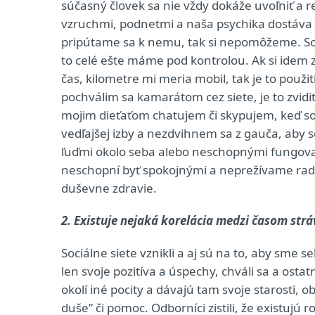
súčasný človek sa nie vždy dokáže uvoľniť a r
vzruchmi, podnetmi a naša psychika dostáva za
pripútame sa k nemu, tak si nepomôžeme. Som 
to celé ešte máme pod kontrolou. Ak si idem 
čas, kilometre mi meria mobil, tak je to použ
pochválim sa kamarátom cez siete, je to zvidit
mojim dieťaťom chatujem či skypujem, keď som
vedľajšej izby a nezdvihnem sa z gauča, aby s
ľuďmi okolo seba alebo neschopnými fungovať
neschopní byť spokojnými a neprežívame rados
duševne zdravie.
2. Existuje nejaká korelácia medzi časom str
Sociálne siete vznikli a aj sú na to, aby sme 
len svoje pozitíva a úspechy, chváli sa a ostat
okolí iné pocity a dávajú tam svoje starosti, 
duše” či pomoc. Odborníci zistili, že existujú