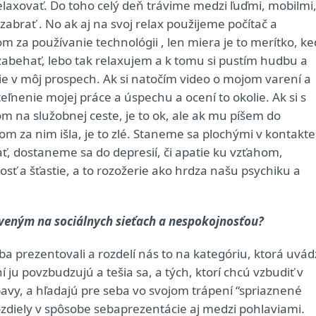
elaxovať. Do toho celý deň trávime medzi ľuďmi, mobilmi
brať . No ak aj na svoj relax použijeme počítač a
za používanie technológii , len miera je to merítko, ke
zabehať, lebo tak relaxujem a k tomu si pustím hudbu a
itie v môj prospech. Ak si natočím video o mojom varení a
eľnenie mojej práce a úspechu a ocení to okolie. Ak si s
 na služobnej ceste, je to ok, ale ak mu píšem do
om za nim išla, je to zlé. Staneme sa plochými v kontakte
, dostaneme sa do depresií, či apatie ku vzťahom,
ť a šťastie, a to rozožerie ako hrdza našu psychiku a
áveným na sociálnych sieťach a nespokojnosťou?
seba prezentovali a rozdelí nás to na kategóriu, ktorá uvá
ní ju povzbudzujú a tešia sa, a tých, ktorí chcú vzbudiť v
obavy, a hľadajú pre seba vo svojom trápení “spriaznené
 rozdiely v spôsobe sebaprezentácie aj medzi pohlaviami.