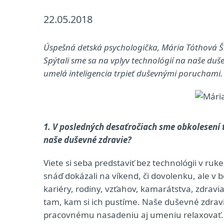
22.05.2018
Úspešná detská psychologička, Mária Tóthová 
Spýtali sme sa na vplyv technológií na naše duše
umelá inteligencia trpieť duševnými poruchami.
1. V posledných desaťročiach sme obkolesení 
naše duševné zdravie?
Viete si seba predstaviť bez technológii v ruk
snáď dokázali na víkend, či dovolenku, ale v
kariéry, rodiny, vzťahov, kamarátstva, zdravia
tam, kam si ich pustíme. Naše duševné zdravi
pracovnému nasadeniu aj umeniu relaxovať. Ž