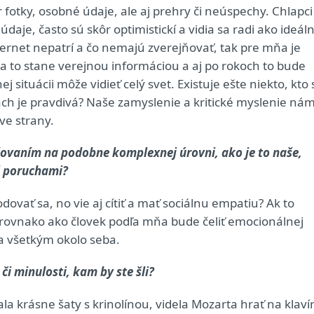
fotky, osobné údaje, ale aj prehry či neúspechy. Chlapci
je, často sú skôr optimistickí a vidia sa radi ako ideáln
ernet nepatrí a čo nemajú zverejňovať, tak pre mňa je
a to stane verejnou informáciou a aj po rokoch to bude
situácii môže vidieť celý svet. Existuje ešte niekto, kto 
ťach je pravdivá? Naše zamyslenie a kritické myslenie ná
ve strany.
ažovaním na podobne komplexnej úrovni, ako je to naše,
mi poruchami?
ovať sa, no vie aj cítiť a mať sociálnu empatiu? Ak to
k rovnako ako človek podľa mňa bude čeliť emocionálnej
ia všetkým okolo seba.
či minulosti, kam by ste šli?
a krásne šaty s krinolínou, videla Mozarta hrať na klavír