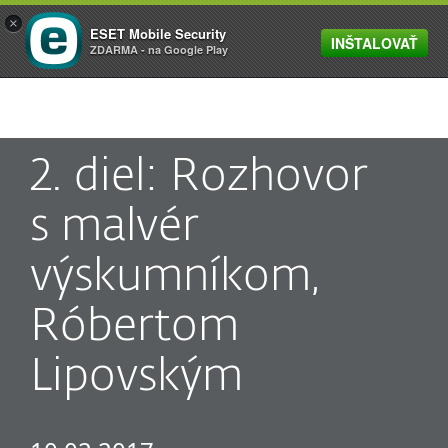
×
ESET Mobile Security
INŠTALOVAŤ
MENU
ZDARMA - na Google Play
2. diel: Rozhovor
s malvér
výskumníkom,
Róbertom
Lipovským