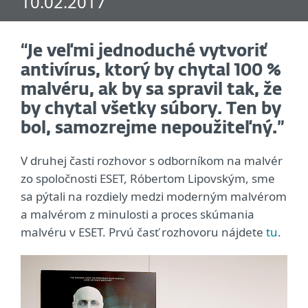
10.02.2017
“Je veľmi jednoduché vytvoriť
antivírus, ktorý by chytal 100 %
malvéru, ak by sa spravil tak, že
by chytal všetky súbory. Ten by
bol, samozrejme nepoužiteľný.”
V druhej časti rozhovor s odborníkom na malvér
zo spoločnosti ESET, Róbertom Lipovským, sme
sa pýtali na rozdiely medzi moderným malvérom
a malvérom z minulosti a proces skúmania
malvéru v ESET. Prvú časť rozhovoru nájdete
tu
.