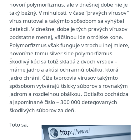
hovorí polymorfizmus, ale v dnešnej dobe nie je
taký bežný. V minulosti, v čase “pravých vírusov”
vírus mutoval a takýmto spôsobom sa vyhýbal
detekcii. V dnešnej dobe je tých pravých vírusov
podstatne menej, väčšinou ide o trójske kone.
Polymorfizmus však funguje v trochu inej miere,
hovoríme tomu silver side polymorfizmus.
Škodlivý kód sa totiž skladá z dvoch vrstiev –
máme jadro a akúsi ochrannú obálku, ktorá
jadro chráni. Čiže tvorcovia vírusov takýmto
spôsobom vytvárajú tisícky súborov s rovnakým
jadrom a rozdielnou obálkou. Odtiaľto pochádza
aj spomínané číslo – 300 000 detegovaných
škodlivých súborov za deň.
Toto sa,