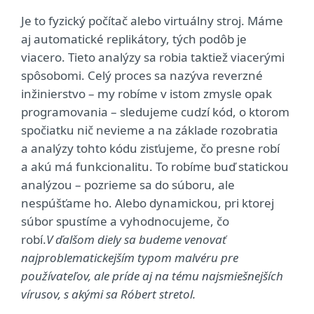
Je to fyzický počítač alebo virtuálny stroj. Máme
aj automatické replikátory, tých podôb je
viacero. Tieto analýzy sa robia taktiež viacerými
spôsobomi. Celý proces sa nazýva reverzné
inžinierstvo – my robíme v istom zmysle opak
programovania – sledujeme cudzí kód, o ktorom
spočiatku nič nevieme a na základe rozobratia
a analýzy tohto kódu zisťujeme, čo presne robí
a akú má funkcionalitu. To robíme buď statickou
analýzou – pozrieme sa do súboru, ale
nespúšťame ho. Alebo dynamickou, pri ktorej
súbor spustíme a vyhodnocujeme, čo
robí.
V ďalšom diely sa budeme venovať
najproblematickejším typom malvéru pre
používateľov, ale príde aj na tému najsmiešnejších
vírusov, s akými sa Róbert stretol.