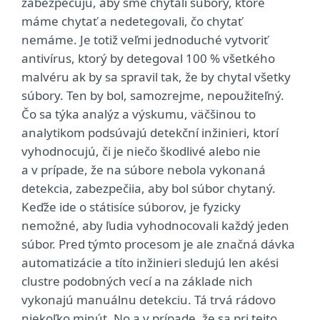
zabezpečujú, aby sme chytali súbory, ktoré
máme chytať a nedetegovali, čo chytať
nemáme. Je totiž veľmi jednoduché vytvoriť
antivírus, ktorý by detegoval 100 % všetkého
malvéru ak by sa spravil tak, že by chytal všetky
súbory. Ten by bol, samozrejme, nepoužiteľný.
Čo sa týka analýz a výskumu, väčšinou to
analytikom podsúvajú detekční inžinieri, ktorí
vyhodnocujú, či je niečo škodlivé alebo nie
a v prípade, že na súbore nebola vykonaná
detekcia, zabezpečiia, aby bol súbor chytaný.
Keďže ide o státisíce súborov, je fyzicky
nemožné, aby ľudia vyhodnocovali každý jeden
súbor. Pred týmto procesom je ale značná dávka
automatizácie a títo inžinieri sledujú len akési
clustre podobných vecí a na základe nich
vykonajú manuálnu detekciu. Tá trvá rádovo
niekoľko minút. No a v prípade, že sa pri tejto