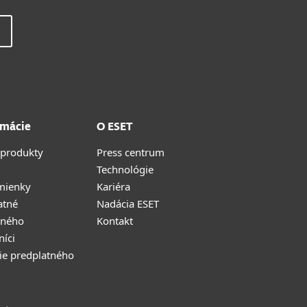
rmácie
O ESET
 produkty
Press centrum
Technológie
mienky
Kariéra
atné
Nadácia ESET
tného
Kontakt
níci
ie predplatného