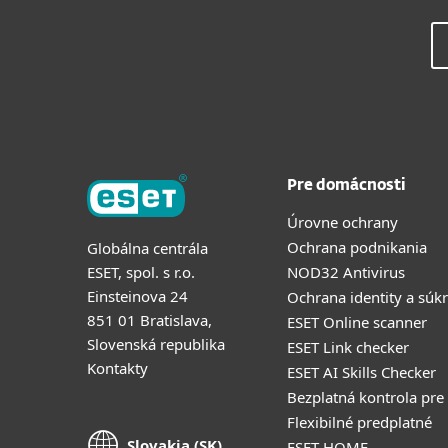
Pre domácnosti
Úrovne ochrany
Ochrana podnikania
Globálna centrála
ESET, spol. s r.o.
NOD32 Antivirus
Einsteinova 24
Ochrana identity a súk
851 01 Bratislava,
ESET Online scanner
Slovenská republika
ESET Link checker
Kontakty
ESET AI Skills Checker
Bezplatná kontrola pre
Flexibilné predplatné
Slovakia (SK)
ESET HOME