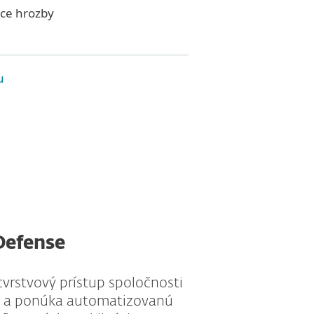
úce hrozby
u
Defense
Tent
cvrstvový prístup spoločnosti
v rám
ia a ponúka automatizovanú