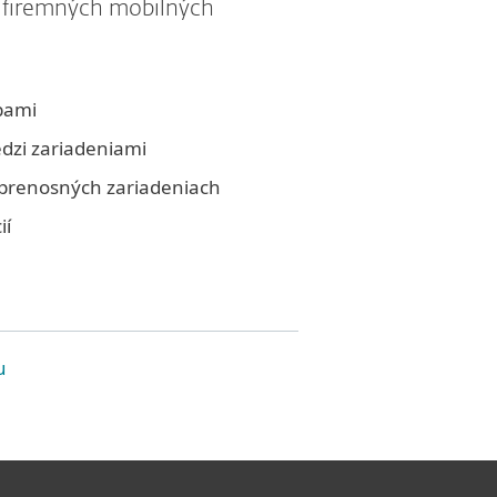
Ad
 firemných mobilných
bami
edzi zariadeniami
prenosných zariadeniach
ií
u