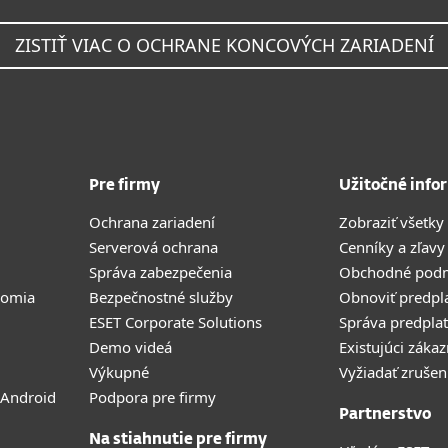
ZISTIŤ VIAC O OCHRANE KONCOVÝCH ZARIADENÍ
Pre firmy
Užitočné info
Ochrana zariadení
Zobraziť všetky
Serverová ochrana
Cenníky a zľavy
Správa zabezpečenia
Obchodné pod
romia
Bezpečnostné služby
Obnoviť predpl
ESET Corporate Solutions
Správa predpla
Demo videá
Existujúci zákaz
Výkupné
Vyžiadať zrušen
 Android
Podpora pre firmy
Partnerstvo
Na stiahnutie pre firmy