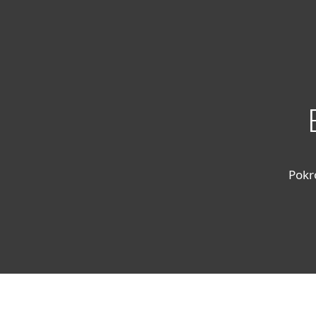
Domácnosti
Firmy
SK
Pre firmy
Endpoint Security
Platforma
Riešenia
S
Pokr