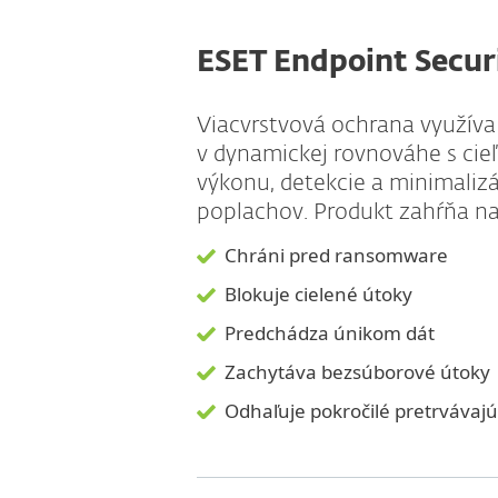
ESET Endpoint Secu
Viacvrstvová ochrana využíva
v dynamickej rovnováhe s ci
výkonu, detekcie a minimaliz
poplachov. Produkt zahŕňa na
Chráni pred ransomware
Blokuje cielené útoky
Predchádza únikom dát
Zachytáva bezsúborové útoky
Odhaľuje pokročilé pretrvávaj