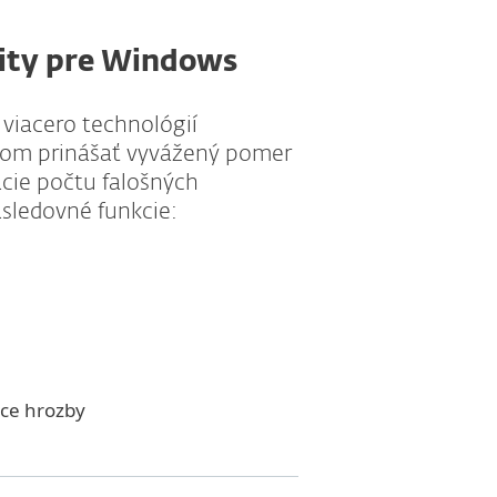
rity pre Windows
Tent
 viacero technológií
v rám
eľom prinášať vyvážený pomer
Entry
ácie počtu falošných
sledovné funkcie:
úce hrozby