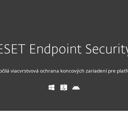
lužby
Partneri
Prečo ESET
ESET Endpoint Securit
očilá viacvrstvová ochrana koncových zariadení pre plat