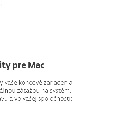
u
ity pre Mac
Tent
y vaše koncové zariadenia
v rám
lnou záťažou na systém.
Entry
vu a vo vašej spoločnosti: